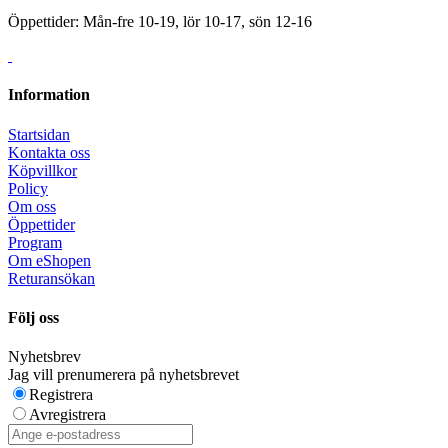
Öppettider: Mån-fre 10-19, lör 10-17, sön 12-16
Information
Startsidan
Kontakta oss
Köpvillkor
Policy
Om oss
Öppettider
Program
Om eShopen
Returansökan
Följ oss
Nyhetsbrev
Jag vill prenumerera på nyhetsbrevet
Registrera
Avregistrera