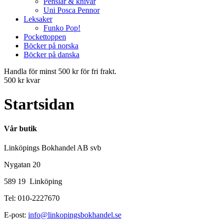
Penslar & knivar
Uni Posca Pennor
Leksaker
Funko Pop!
Pockettoppen
Böcker på norska
Böcker på danska
Handla för minst 500 kr för fri frakt.
500 kr kvar
Startsidan
Vår butik
Linköpings Bokhandel AB svb
Nygatan 20
589 19 Linköping
Tel: 010-2227670
E-post:
info@linkopingsbokhandel.se