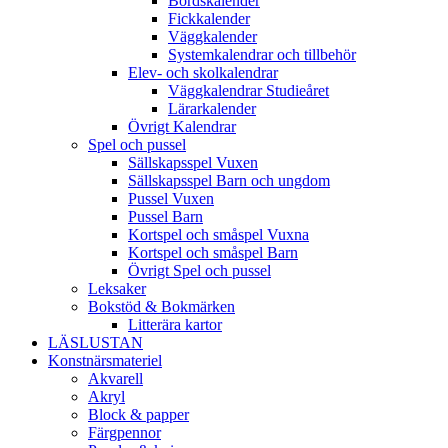
Bordskalender
Fickkalender
Väggkalender
Systemkalendrar och tillbehör
Elev- och skolkalendrar
Väggkalendrar Studieåret
Lärarkalender
Övrigt Kalendrar
Spel och pussel
Sällskapsspel Vuxen
Sällskapsspel Barn och ungdom
Pussel Vuxen
Pussel Barn
Kortspel och småspel Vuxna
Kortspel och småspel Barn
Övrigt Spel och pussel
Leksaker
Bokstöd & Bokmärken
Litterära kartor
LÄSLUSTAN
Konstnärsmateriel
Akvarell
Akryl
Block & papper
Färgpennor