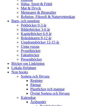
Hälsa, Sport & Fritid
Mat & Dryck
Memoarer & Biografier
Religion, Filosofi & Naturvetenskap
Barn- och ungdom
Pekböcker 0-3 år
Bilderböcker 3-6 år
Kapitelböcker 6-9 år
Bokslukaren 9-12 år
Ungdomsböcker 12-15 år
Unga vuxna
Pysselböcker
Faktaböcker
Presentböcker
Böcker om Linköping
Lokala författare
Non books
Sortera och förvara
Register
Pärmar
Plastfickor och mappar
Övrigt Sortera och förvara
Kalendrar
Årsbundet