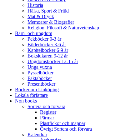
Historia
Hälsa, Sport & Fritid
Mat & Dryck
Memoarer & Biografier
Religion, Filosofi & Naturvetenskap
Barn- och ungdom
Pekböcker 0-3 år
Bilderböcker 3-6 år
Kapitelböcker 6-9 år
Bokslukaren 9-12 år
Ungdomsböcker 12-15 år
Unga vuxna
Pysselböcker
Faktaböcker
Presentböcker
Böcker om Linköping
Lokala författare
Non books
Sortera och förvara
Register
Pärmar
Plastfickor och mappar
Övrigt Sortera och förvara
Kalendrar