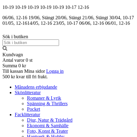
10-19
10-19
10-19
10-19
10-19
10-17
12-16
06/06, 12-16
19/06, Stängt
20/06, Stängt
21/06, Stängt
30/04, 10-17
01/05, 12-16
14/05, 12-16
23/05, 10-17
06/06, 12-16
06/01, 12-16
Sök i butiken
Kundvagn
Antal varor
0
st
Summa
0 kr
Till kassan
Mina sidor
Logga in
500 kr kvar till fri frakt.
Månadens erbjudande
Skönlitteratur
Romaner & Lyrik
Spänning & Thrillers
Pocket
Facklitteratur
Djur, Natur & Trädgård
Ekonomi & Samhälle
Foto, Konst & Teater
Hantverk & Hobby