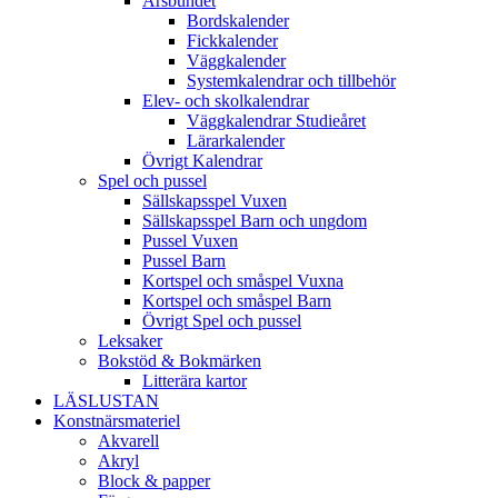
Årsbundet
Bordskalender
Fickkalender
Väggkalender
Systemkalendrar och tillbehör
Elev- och skolkalendrar
Väggkalendrar Studieåret
Lärarkalender
Övrigt Kalendrar
Spel och pussel
Sällskapsspel Vuxen
Sällskapsspel Barn och ungdom
Pussel Vuxen
Pussel Barn
Kortspel och småspel Vuxna
Kortspel och småspel Barn
Övrigt Spel och pussel
Leksaker
Bokstöd & Bokmärken
Litterära kartor
LÄSLUSTAN
Konstnärsmateriel
Akvarell
Akryl
Block & papper