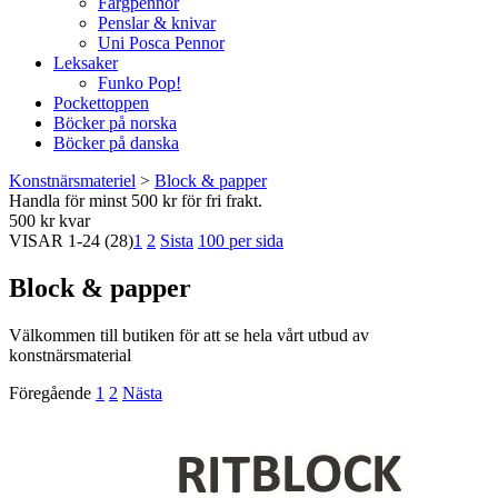
Färgpennor
Penslar & knivar
Uni Posca Pennor
Leksaker
Funko Pop!
Pockettoppen
Böcker på norska
Böcker på danska
Konstnärsmateriel
>
Block & papper
Handla för minst 500 kr för fri frakt.
500 kr kvar
VISAR
1-24
(28)
1
2
Sista
100 per sida
Block & papper
Välkommen till butiken för att se hela vårt utbud av
konstnärsmaterial
Föregående
1
2
Nästa