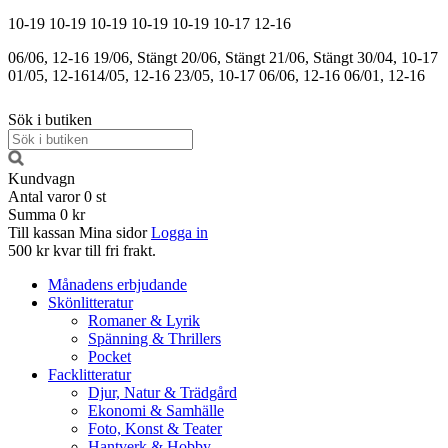
10-19
10-19
10-19
10-19
10-19
10-17
12-16
06/06, 12-16
19/06, Stängt
20/06, Stängt
21/06, Stängt
30/04, 10-17
01/05, 12-16
14/05, 12-16
23/05, 10-17
06/06, 12-16
06/01, 12-16
Sök i butiken
Kundvagn
Antal varor
0
st
Summa
0 kr
Till kassan
Mina sidor
Logga in
500 kr kvar till fri frakt.
Månadens erbjudande
Skönlitteratur
Romaner & Lyrik
Spänning & Thrillers
Pocket
Facklitteratur
Djur, Natur & Trädgård
Ekonomi & Samhälle
Foto, Konst & Teater
Hantverk & Hobby