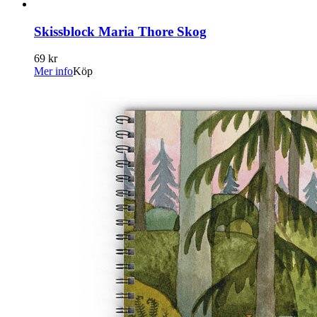
Skissblock Maria Thore Skog
69 kr
Mer info
Köp