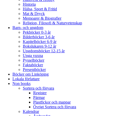
Historia
Hälsa, Sport & Fritid
Mat & Dryck
Memoarer & Biografier
Religion, Filosofi & Naturvetenskap
Barn- och ungdom
Pekböcker 0-3 år
Bilderböcker 3-6 år
Kapitelböcker 6-9 år
Bokslukaren 9-12 år
Ungdomsböcker 12-15 år
Unga vuxna
Pysselböcker
Faktaböcker
Presentböcker
Böcker om Linköping
Lokala författare
Non books
Sortera och förvara
Register
Pärmar
Plastfickor och mappar
Övrigt Sortera och förvara
Kalendrar