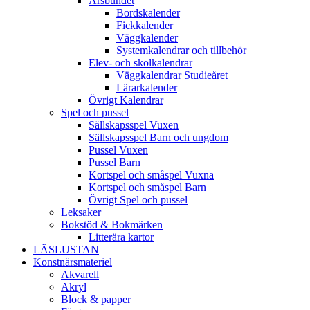
Årsbundet
Bordskalender
Fickkalender
Väggkalender
Systemkalendrar och tillbehör
Elev- och skolkalendrar
Väggkalendrar Studieåret
Lärarkalender
Övrigt Kalendrar
Spel och pussel
Sällskapsspel Vuxen
Sällskapsspel Barn och ungdom
Pussel Vuxen
Pussel Barn
Kortspel och småspel Vuxna
Kortspel och småspel Barn
Övrigt Spel och pussel
Leksaker
Bokstöd & Bokmärken
Litterära kartor
LÄSLUSTAN
Konstnärsmateriel
Akvarell
Akryl
Block & papper