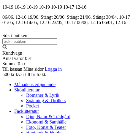
10-19
10-19
10-19
10-19
10-19
10-17
12-16
06/06, 12-16
19/06, Stängt
20/06, Stängt
21/06, Stängt
30/04, 10-17
01/05, 12-16
14/05, 12-16
23/05, 10-17
06/06, 12-16
06/01, 12-16
Sök i butiken
Kundvagn
Antal varor
0
st
Summa
0 kr
Till kassan
Mina sidor
Logga in
500 kr kvar till fri frakt.
Månadens erbjudande
Skönlitteratur
Romaner & Lyrik
Spänning & Thrillers
Pocket
Facklitteratur
Djur, Natur & Trädgård
Ekonomi & Samhälle
Foto, Konst & Teater
Hantverk & Hobby