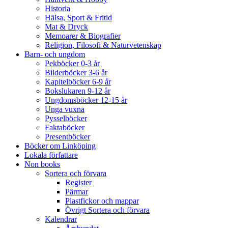
Historia
Hälsa, Sport & Fritid
Mat & Dryck
Memoarer & Biografier
Religion, Filosofi & Naturvetenskap
Barn- och ungdom
Pekböcker 0-3 år
Bilderböcker 3-6 år
Kapitelböcker 6-9 år
Bokslukaren 9-12 år
Ungdomsböcker 12-15 år
Unga vuxna
Pysselböcker
Faktaböcker
Presentböcker
Böcker om Linköping
Lokala författare
Non books
Sortera och förvara
Register
Pärmar
Plastfickor och mappar
Övrigt Sortera och förvara
Kalendrar