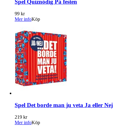
Spel Quiznödig På festen
99 kr
Mer info
Köp
Spel Det borde man ju veta Ja eller Nej
219 kr
Mer info
Köp