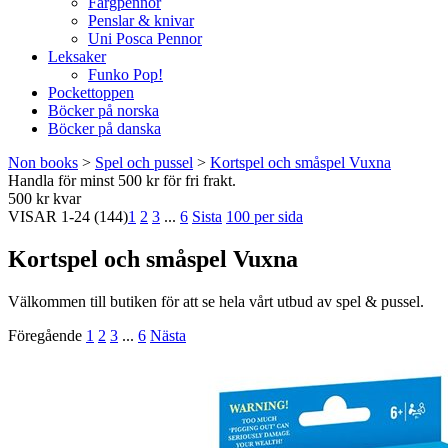
Färgpennor
Penslar & knivar
Uni Posca Pennor
Leksaker
Funko Pop!
Pockettoppen
Böcker på norska
Böcker på danska
Non books
>
Spel och pussel
>
Kortspel och småspel Vuxna
Handla för minst 500 kr för fri frakt.
500 kr kvar
VISAR
1-24
(144)
1
2
3
...
6
Sista
100 per sida
Kortspel och småspel Vuxna
Välkommen till butiken för att se hela vårt utbud av spel & pussel.
Föregående
1
2
3
...
6
Nästa