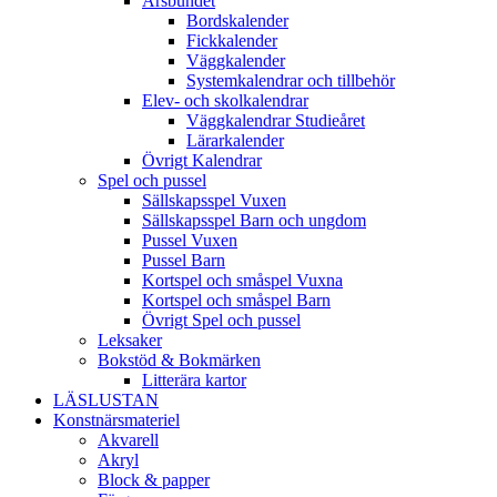
Årsbundet
Bordskalender
Fickkalender
Väggkalender
Systemkalendrar och tillbehör
Elev- och skolkalendrar
Väggkalendrar Studieåret
Lärarkalender
Övrigt Kalendrar
Spel och pussel
Sällskapsspel Vuxen
Sällskapsspel Barn och ungdom
Pussel Vuxen
Pussel Barn
Kortspel och småspel Vuxna
Kortspel och småspel Barn
Övrigt Spel och pussel
Leksaker
Bokstöd & Bokmärken
Litterära kartor
LÄSLUSTAN
Konstnärsmateriel
Akvarell
Akryl
Block & papper