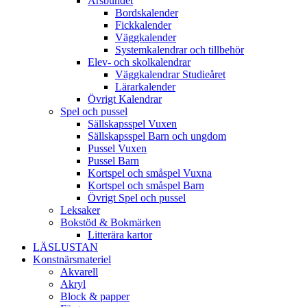
Årsbundet
Bordskalender
Fickkalender
Väggkalender
Systemkalendrar och tillbehör
Elev- och skolkalendrar
Väggkalendrar Studieåret
Lärarkalender
Övrigt Kalendrar
Spel och pussel
Sällskapsspel Vuxen
Sällskapsspel Barn och ungdom
Pussel Vuxen
Pussel Barn
Kortspel och småspel Vuxna
Kortspel och småspel Barn
Övrigt Spel och pussel
Leksaker
Bokstöd & Bokmärken
Litterära kartor
LÄSLUSTAN
Konstnärsmateriel
Akvarell
Akryl
Block & papper