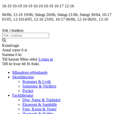
10-19
10-19
10-19
10-19
10-19
10-17
12-16
06/06, 12-16
19/06, Stängt
20/06, Stängt
21/06, Stängt
30/04, 10-17
01/05, 12-16
14/05, 12-16
23/05, 10-17
06/06, 12-16
06/01, 12-16
Sök i butiken
Kundvagn
Antal varor
0
st
Summa
0 kr
Till kassan
Mina sidor
Logga in
500 kr kvar till fri frakt.
Månadens erbjudande
Skönlitteratur
Romaner & Lyrik
Spänning & Thrillers
Pocket
Facklitteratur
Djur, Natur & Trädgård
Ekonomi & Samhälle
Foto, Konst & Teater
Hantverk & Hobby