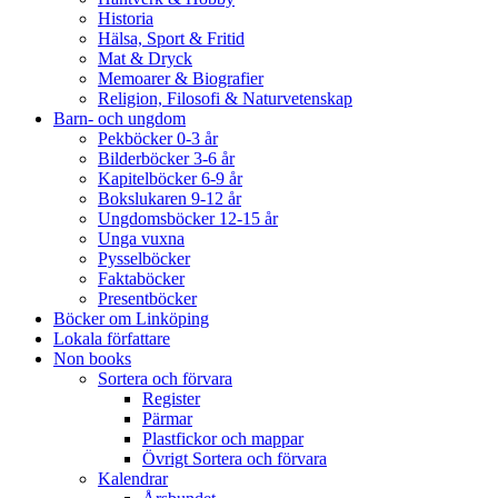
Historia
Hälsa, Sport & Fritid
Mat & Dryck
Memoarer & Biografier
Religion, Filosofi & Naturvetenskap
Barn- och ungdom
Pekböcker 0-3 år
Bilderböcker 3-6 år
Kapitelböcker 6-9 år
Bokslukaren 9-12 år
Ungdomsböcker 12-15 år
Unga vuxna
Pysselböcker
Faktaböcker
Presentböcker
Böcker om Linköping
Lokala författare
Non books
Sortera och förvara
Register
Pärmar
Plastfickor och mappar
Övrigt Sortera och förvara
Kalendrar