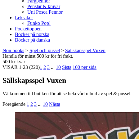
Färgpennor
Penslar & knivar
Uni Posca Pennor
Leksaker
Funko Pop!
Pockettoppen
Böcker på norska
Böcker på danska
Non books
>
Spel och pussel
>
Sällskapsspel Vuxen
Handla för minst 500 kr för fri frakt.
500 kr kvar
VISAR
1-23
(220)
1
2
3
...
10
Sista
100 per sida
Sällskapsspel Vuxen
Välkommen till butiken för att se hela vårt utbud av spel & pussel.
Föregående
1
2
3
...
10
Nästa