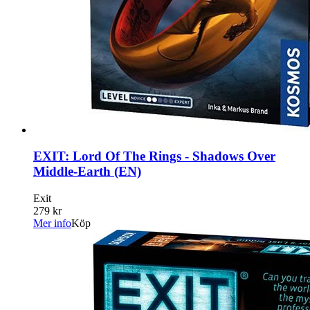
EXIT: Lord Of The Rings - Shadows Over
Middle-Earth (EN)
Exit
279 kr
Mer info
Köp