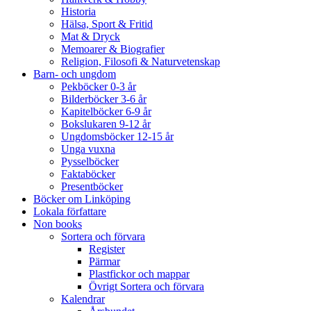
Historia
Hälsa, Sport & Fritid
Mat & Dryck
Memoarer & Biografier
Religion, Filosofi & Naturvetenskap
Barn- och ungdom
Pekböcker 0-3 år
Bilderböcker 3-6 år
Kapitelböcker 6-9 år
Bokslukaren 9-12 år
Ungdomsböcker 12-15 år
Unga vuxna
Pysselböcker
Faktaböcker
Presentböcker
Böcker om Linköping
Lokala författare
Non books
Sortera och förvara
Register
Pärmar
Plastfickor och mappar
Övrigt Sortera och förvara
Kalendrar