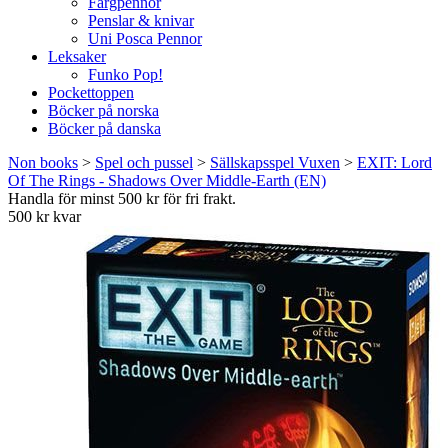
Färgpennor
Penslar & knivar
Uni Posca Pennor
Leksaker
Funko Pop!
Pockettoppen
Böcker på norska
Böcker på danska
Non books
>
Spel och pussel
>
Sällskapsspel Vuxen
>
EXIT: Lord
Of The Rings - Shadows Over Middle-Earth (EN)
Handla för minst 500 kr för fri frakt.
500 kr kvar