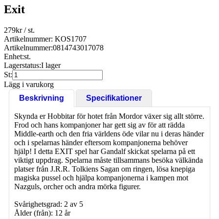
Exit
279
kr
/ st.
Artikelnummer: KOS1707
Artikelnummer:
0814743017078
Enhet:
st.
Lagerstatus:
I lager
St:
Lägg i varukorg
Beskrivning
Specifikationer
Skynda er Hobbitar för hotet från Mordor växer sig allt större.
Frod och hans kompanjoner har gett sig av för att rädda
Middle-earth och den fria världens öde vilar nu i deras händer
och i spelarnas händer eftersom kompanjonerna behöver
hjälp! I detta EXIT spel har Gandalf skickat spelarna på ett
viktigt uppdrag. Spelarna måste tillsammans besöka välkända
platser från J.R.R. Tolkiens Sagan om ringen, lösa knepiga
magiska pussel och hjälpa kompanjonerna i kampen mot
Nazguls, orcher och andra mörka figurer.
Svårighetsgrad: 2 av 5
Ålder (från): 12 år