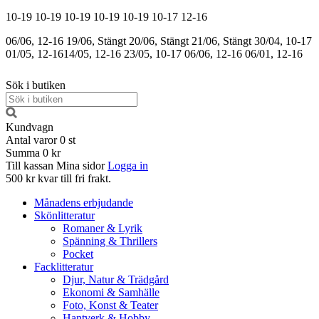
10-19
10-19
10-19
10-19
10-19
10-17
12-16
06/06, 12-16
19/06, Stängt
20/06, Stängt
21/06, Stängt
30/04, 10-17
01/05, 12-16
14/05, 12-16
23/05, 10-17
06/06, 12-16
06/01, 12-16
Sök i butiken
Kundvagn
Antal varor
0
st
Summa
0 kr
Till kassan
Mina sidor
Logga in
500 kr kvar till fri frakt.
Månadens erbjudande
Skönlitteratur
Romaner & Lyrik
Spänning & Thrillers
Pocket
Facklitteratur
Djur, Natur & Trädgård
Ekonomi & Samhälle
Foto, Konst & Teater
Hantverk & Hobby