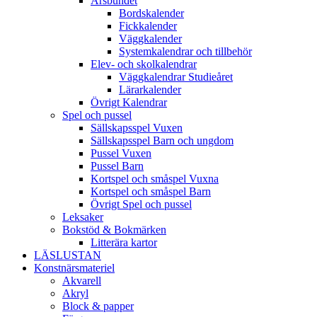
Årsbundet
Bordskalender
Fickkalender
Väggkalender
Systemkalendrar och tillbehör
Elev- och skolkalendrar
Väggkalendrar Studieåret
Lärarkalender
Övrigt Kalendrar
Spel och pussel
Sällskapsspel Vuxen
Sällskapsspel Barn och ungdom
Pussel Vuxen
Pussel Barn
Kortspel och småspel Vuxna
Kortspel och småspel Barn
Övrigt Spel och pussel
Leksaker
Bokstöd & Bokmärken
Litterära kartor
LÄSLUSTAN
Konstnärsmateriel
Akvarell
Akryl
Block & papper