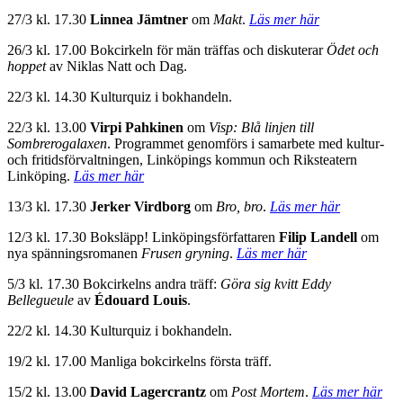
27/3 kl. 17.30
Linnea Jämtner
om
Makt
.
Läs mer här
26/3 kl. 17.00 Bokcirkeln för män träffas och diskuterar
Ödet och
hoppet
av Niklas Natt och Dag.
22/3 kl. 14.30 Kulturquiz i bokhandeln.
22/3 kl. 13.00
Virpi Pahkinen
om
Visp: Blå linjen till
Sombrerogalaxen
. Programmet genomförs i samarbete med kultur-
och fritidsförvaltningen, Linköpings kommun och Riksteatern
Linköping.
Läs mer här
13/3 kl. 17.30
Jerker Virdborg
om
Bro, bro
.
Läs mer här
12/3 kl. 17.30 Boksläpp! Linköpingsförfattaren
Filip Landell
om
nya spänningsromanen
Frusen gryning
.
Läs mer här
5/3 kl. 17.30 Bokcirkelns andra träff:
Göra sig kvitt Eddy
Bellegueule
av
Édouard Louis
.
22/2 kl. 14.30 Kulturquiz i bokhandeln.
19/2 kl. 17.00 Manliga bokcirkelns första träff.
15/2 kl. 13.00
David Lagercrantz
om
Post Mortem
.
Läs mer här