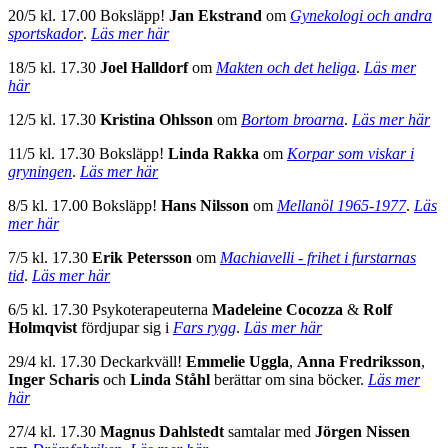
20/5 kl. 17.00 Boksläpp!
Jan Ekstrand
om
Gynekologi och andra
sportskador
.
Läs mer här
18/5 kl. 17.30
Joel Halldorf
om
Makten och det heliga
.
Läs mer
här
12/5 kl. 17.30
Kristina Ohlsson
om
Bortom broarna
.
Läs mer här
11/5 kl. 17.30 Boksläpp!
Linda Rakka
om
Korpar som viskar i
gryningen
.
Läs mer här
8/5 kl. 17.00 Boksläpp!
Hans Nilsson
om
Mellanöl 1965-1977
.
Läs
mer här
7/5 kl. 17.30
Erik Petersson
om
Machiavelli - frihet i furstarnas
tid
.
Läs mer här
6/5 kl. 17.30 Psykoterapeuterna
Madeleine Cocozza
&
Rolf
Holmqvist
fördjupar sig i
Fars rygg
.
Läs mer här
29/4 kl. 17.30 Deckarkväll!
Emmelie Uggla
,
Anna Fredriksson
,
Inger Scharis
och
Linda Ståhl
berättar om sina böcker.
Läs mer
här
27/4 kl. 17.30
Magnus Dahlstedt
samtalar med
Jörgen Nissen