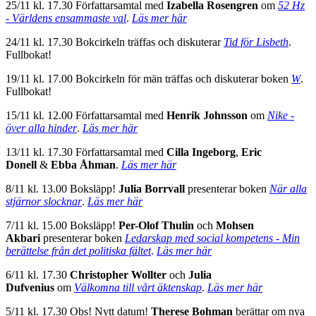
25/11 kl. 17.30 Författarsamtal med
Izabella Rosengren
om
52 Hz
- Världens ensammaste val
.
Läs mer här
24/11 kl. 17.30 Bokcirkeln träffas och diskuterar
Tid för Lisbeth
.
Fullbokat!
19/11 kl. 17.00 Bokcirkeln för män träffas och diskuterar boken
W
.
Fullbokat!
15/11 kl. 12.00 Författarsamtal med
Henrik Johnsson
om
Nike -
över alla hinder
.
Läs mer här
13/11 kl. 17.30 Författarsamtal med
Cilla Ingeborg
,
Eric
Donell
&
Ebba Åhman
.
Läs mer här
8/11 kl. 13.00 Boksläpp!
Julia Borrvall
presenterar boken
När alla
stjärnor slocknar
.
Läs mer här
7/11 kl. 15.00 Boksläpp!
Per-Olof Thulin
och
Mohsen
Akbari
presenterar boken
Ledarskap med social kompetens - Min
berättelse från det politiska fältet
.
Läs mer här
6/11 kl. 17.30
Christopher Wollter
och
Julia
Dufvenius
om
Välkomna till vårt äktenskap
.
Läs mer här
5/11 kl. 17.30 Obs! Nytt datum!
Therese Bohman
berättar om nya