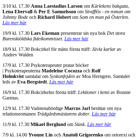
3/10 kl. 17.30
Anna Laestadius Larson
om
Kärlekens bakgata
,
Lena Ebervall
&
Per E Samuelsson
om
Strafflös - en roman om
Johnny Bode
och
Richard Hobert
om
Som en man på Österlen
.
Läs mer här
19/9 kl. 17.30
Lars Ekeman
presenterar sin nya bok
Det stora
Burenskiöldska fideikommisset
.
Läs mer här
18/9 kl. 17.30 Bokcirkel för mäns första träff:
Jävla karlar
av
Andrev Walden
17/9 kl. 17.30 Psykoterapeuter pratar böcker
|
Psykoterapeuterna
Madeleine Cocozza
och
Rolf
Holmkvist
samtalar om
Syskonfejden
av Moa Herngren. Samtalet
leds av
Eva Bergstedt
.
Läs mer här
16/9 kl. 17.30 Bokcirkelns första träff:
Lektioner i kemi
av Bonnie
Garmus.
12/9 kl. 17.30 Vadstenabördige
Marcus Jarl
berättar om nya
relationsromanen
Trädgårdsmästarens dotter
.
Läs mer här
11/9 kl. 17.30
Mikael Berglund
om
Slask
.
Läs mer här
7/9 kl. 14.00
Yvonne Lin
och
Anatoli Grigorenko
om ortorexi och