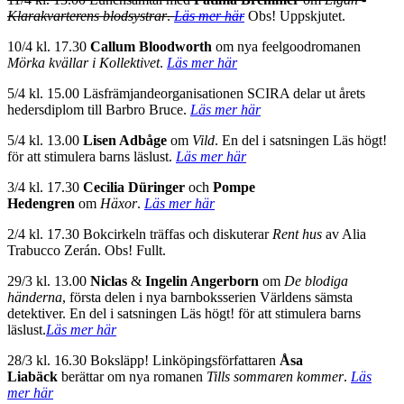
Klarakvarterens blodsystrar
.
Läs mer här
Obs! Uppskjutet.
10/4 kl. 17.30
Callum Bloodworth
om nya feelgoodromanen
Mörka kvällar i Kollektivet
.
Läs mer här
5/4 kl. 15.00 Läsfrämjandeorganisationen SCIRA delar ut årets
hedersdiplom till Barbro Bruce.
Läs mer här
5/4 kl. 13.00
Lisen Adbåge
om
Vild
. En del i satsningen Läs högt!
för att stimulera barns läslust.
Läs mer här
3/4 kl. 17.30
Cecilia Düringer
och
Pompe
Hedengren
om
Häxor
.
Läs mer här
2/4 kl. 17.30 Bokcirkeln träffas och diskuterar
Rent hus
av Alia
Trabucco Zerán. Obs! Fullt.
29/3 kl. 13.00
Niclas
&
Ingelin Angerborn
om
De blodiga
händerna
, första delen i nya barnboksserien Världens sämsta
detektiver.
En del i satsningen Läs högt! för att stimulera barns
läslust.
Läs mer här
28/3 kl. 16.30 Boksläpp! Linköpingsförfattaren
Åsa
Liabäck
berättar om nya romanen
Tills sommaren kommer
.
Läs
mer här