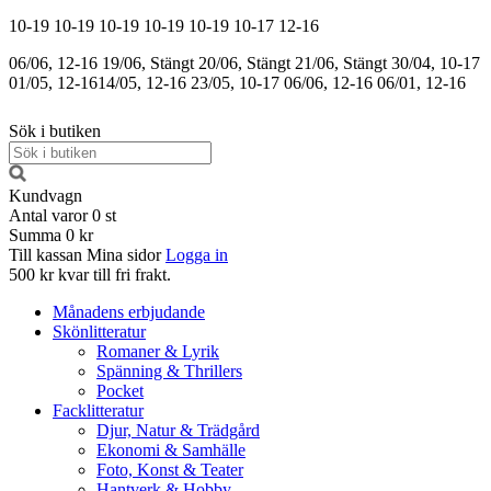
10-19
10-19
10-19
10-19
10-19
10-17
12-16
06/06, 12-16
19/06, Stängt
20/06, Stängt
21/06, Stängt
30/04, 10-17
01/05, 12-16
14/05, 12-16
23/05, 10-17
06/06, 12-16
06/01, 12-16
Sök i butiken
Kundvagn
Antal varor
0
st
Summa
0 kr
Till kassan
Mina sidor
Logga in
500 kr kvar till fri frakt.
Månadens erbjudande
Skönlitteratur
Romaner & Lyrik
Spänning & Thrillers
Pocket
Facklitteratur
Djur, Natur & Trädgård
Ekonomi & Samhälle
Foto, Konst & Teater
Hantverk & Hobby