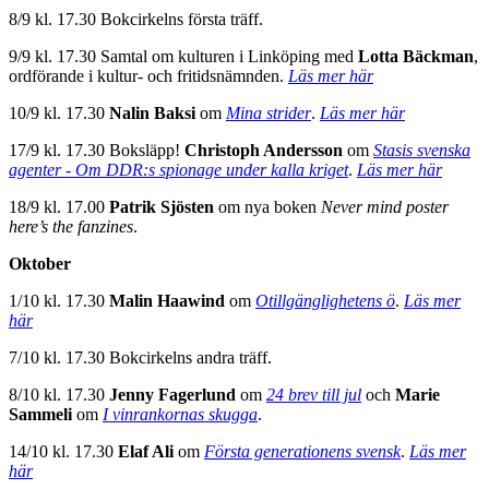
8/9 kl. 17.30 Bokcirkelns första träff.
9/9 kl. 17.30 Samtal om kulturen i Linköping med
Lotta Bäckman
,
ordförande i kultur- och fritidsnämnden.
Läs mer här
10/9 kl. 17.30
Nalin Baksi
om
Mina strider
.
Läs mer här
17/9 kl. 17.30 Boksläpp!
Christoph Andersson
om
Stasis svenska
agenter - Om DDR:s spionage under kalla kriget
.
Läs mer här
18/9 kl. 17.00
Patrik Sjösten
om nya boken
Never mind poster
here’s the fanzines
.
Oktober
1/10 kl. 17.30
Malin Haawind
om
Otillgänglighetens ö
.
Läs mer
här
7/10 kl. 17.30 Bokcirkelns andra träff.
8/10 kl. 17.30
Jenny Fagerlund
om
24 brev till jul
och
Marie
Sammeli
om
I vinrankornas skugga
.
14/10 kl. 17.30
Elaf Ali
om
Första generationens svensk
.
Läs mer
här