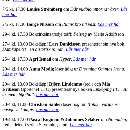
7/5 kl. 17.30
Louise Strömberg
om
Där vildblommorna växer
.
Läs
mer här
2/5 kl. 17.30
Börge Nilsson
om
Putins bro till väst
.
Läs mer här
29/4 kl. 17.30 Bokcirkelns tredje träff:
Felsteg
av Maria Adolfsson
27/4 kl. 13.00 Boksläpp!
Lars Danielsson
presenterar sin nya bok
Damkapellet - en historisk roman
.
Läs mer här
25/4 kl. 17.30
Agri Ismaïl
om
Hyper
.
Läs mer här
20/4 kl. 14.00
Anna Modig
läser högt ur
Drottning Ommas krona
.
Läs mer här
20/4 kl. 13.00 Boksläpp!
Björn Lindenmo
(red.) och
Mia
Eriksson
(sportchef LFC) presenterar nya boken
Linköping FC - 20
år med elitfotboll
.
Läs mer här
20/4 kl. 11.00
Christian Sahlén
läser högt ur
Trollis - världens
busigaste kompis
.
Läs mer här
19/4 kl. 17.00
Pascal Engman
&
Johannes Selåker
om
Nomaden
,
tredje delen i serien Skymningsland.
Läs mer här