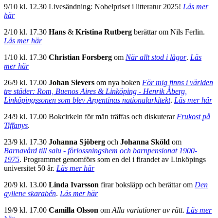
9/10 kl. 12.30 Livesändning: Nobelpriset i litteratur 2025!
Läs mer
här
2/10 kl. 17.30
Hans
&
Kristina Rutberg
berättar om Nils Ferlin.
Läs mer här
1/10 kl. 17.30
Christian Forsberg
om
När allt stod i lågor
.
Läs
mer här
26/9 kl. 17.00
Johan Sievers
om nya boken
För mig finns i världen
tre städer: Rom, Buenos Aires & Linköping - Henrik Åberg,
Linköpingssonen som blev Argentinas nationalarkitekt
.
Läs mer här
24/9 kl. 17.00 Bokcirkeln för män träffas och diskuterar
Frukost på
Tiffanys
.
23/9 kl. 17.30
Johanna Sjöberg
och
Johanna Sköld
om
Barnavård till salu - förlossningshem och barnpensionat 1900-
1975
.
Programmet genomförs som en del i firandet av Linköpings
universitet 50 år.
Läs mer här
20/9 kl. 13.00
Linda Ivarsson
firar boksläpp och berättar om
Den
gyllene skarabén
.
Läs mer här
19/9 kl. 17.00
Camilla Olsson
om
Alla variationer av rätt
.
Läs mer