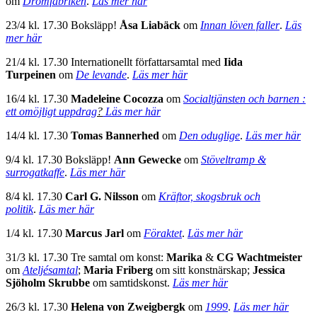
om
Drömfabriken
.
Läs mer här
23/4 kl. 17.30 Boksläpp!
Åsa Liabäck
om
Innan löven faller
.
Läs
mer här
21/4 kl. 17.30 Internationellt författarsamtal med
Iida
Turpeinen
om
De levande
.
Läs mer här
16/4 kl. 17.30
Madeleine Cocozza
om
Socialtjänsten och barnen :
ett omöjligt uppdrag
?
Läs mer här
14/4 kl. 17.30
Tomas Bannerhed
om
Den oduglige
.
Läs mer här
9/4 kl. 17.30 Boksläpp!
Ann Gewecke
om
Stöveltramp &
surrogatkaffe
.
Läs mer här
8/4 kl. 17.30
Carl G. Nilsson
om
Kräftor, skogsbruk och
politik
.
Läs mer här
1/4 kl. 17.30
Marcus Jarl
om
Föraktet
.
Läs mer här
31/3 kl. 17.30 Tre samtal om konst:
Marika
&
CG Wachtmeister
om
Ateljésamtal
;
Maria Friberg
om sitt konstnärskap;
Jessica
Sjöholm Skrubbe
om samtidskonst.
Läs mer här
26/3 kl. 17.30
Helena von Zweigbergk
om
1999
.
Läs mer här