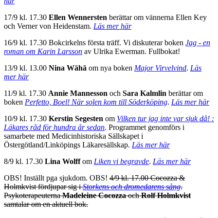
här
17/9 kl. 17.30
Ellen Wennersten
berättar om vännerna Ellen Key
och Verner von Heidenstam.
Läs mer här
16/9 kl. 17.30 Bokcirkelns första träff. Vi diskuterar boken
Jag - en
roman om Karin Larsson
av Ulrika Ewerman. Fullbokat!
13/9 kl. 13.00
Nina Wähä
om nya boken
Major Virvelvind
.
Läs
mer här
11/9 kl. 17.30
Annie Mannesson
och
Sara Kalmlin
berättar om
boken
Perfetto, Boel! När solen kom till Söderköping
.
Läs mer här
10/9 kl. 17.30
Kerstin Segesten
om
Vilken tur jag inte var sjuk då! :
Läkares råd för hundra år sedan
.
Programmet genomförs i
samarbete med Medicinhistoriska Sällskapet i
Östergötland/Linköpings Läkaresällskap.
Läs mer här
8/9 kl. 17.30
Lina Wolff
om
Liken vi begravde
.
Läs mer här
OBS! Inställt pga sjukdom. OBS!
4/9 kl. 17.00 Cocozza &
Holmkvist fördjupar sig i
Storkens och dromedarens sång
.
Psykoterapeuterna
Madeleine Cocozza
och
Rolf Holmkvist
samtalar om en aktuell bok.