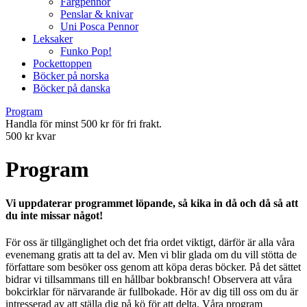
Färgpennor
Penslar & knivar
Uni Posca Pennor
Leksaker
Funko Pop!
Pockettoppen
Böcker på norska
Böcker på danska
Program
Handla för minst 500 kr för fri frakt.
500 kr kvar
Program
Vi uppdaterar programmet löpande, så kika in då och då så att
du inte missar något!
För oss är tillgänglighet och det fria ordet viktigt, därför är alla våra
evenemang gratis att ta del av. Men vi blir glada om du vill stötta de
författare som besöker oss genom att köpa deras böcker. På det sättet
bidrar vi tillsammans till en hållbar bokbransch! Observera att våra
bokcirklar för närvarande är fullbokade. Hör av dig till oss om du är
intresserad av att ställa dig på kö för att delta. Våra program