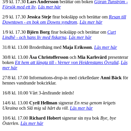
3/9 kl. 17.30
Lars Andersson
berättar om boken
Göran Tunström -
Försök med ett liv
.
Läs mer här
2/9 kl. 17.30
Jessica Steje
firar boksläpp och berättar om
Resan till
Downtown - en bok om Downs syndrom
.
Läs mer här
1/9 kl. 17.30
Björn Borg
firar boksläpp och berättar om
Curt
Lindhè - och hans liv med fiskarna
.
Läs mer här
31/8 kl. 13.00 Broderihäng med
Maja Eriksson
.
Läs mer här
30/8 kl. 13.00
Åsa Christoffersson
och
Mia Karlsvärd
presenterar
boken
Ett hem att längta till - Verner von Heidenstams Övralid
.
Läs
mer här
27/8 kl. 17.00 Informations-drop-in med cirkelledare
Anni Bäck
för
hennes vandrande bokcirklar.
16/8 kl. 10.00 Vårt 3-årsfirande inleds!
14/6 kl. 13.00
Cyril Hellman
signerar
En resa genom krigets
Ukraina
och
Slå mig så hårt du vill
.
Läs mer här
10/6 kl. 17.00
Richard Hobert
signerar sin nya bok
Bye, bye
Österlen
.
Läs mer här