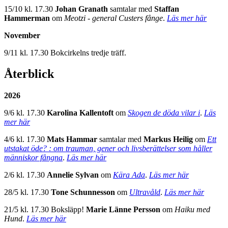
15/10 kl. 17.30
Johan Granath
samtalar med
Staffan
Hammerman
om
Meotzi - general Custers fånge
.
Läs mer här
November
9/11 kl. 17.30 Bokcirkelns tredje träff.
Återblick
2026
9/6 kl. 17.30
Karolina Kallentoft
om
Skogen de döda vilar i
.
Läs
mer här
4/6 kl. 17.30
Mats Hammar
samtalar med
Markus Heilig
om
Ett
utstakat öde? : om trauman, gener och livsberättelser som håller
människor fångna
.
Läs mer här
2/6 kl. 17.30
Annelie Sylvan
om
Kära Ada
.
Läs mer här
28/5 kl. 17.30
Tone Schunnesson
om
Ultravåld
.
Läs mer här
21/5 kl. 17.30 Boksläpp!
Marie Länne Persson
om
Haiku med
Hund
.
Läs mer här