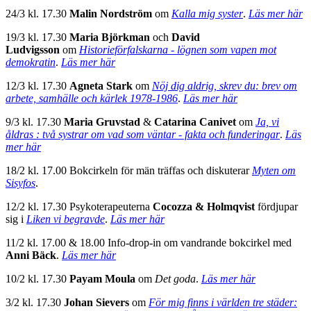
24/3 kl. 17.30
Malin Nordström
om
Kalla mig syster
.
Läs mer här
19/3 kl. 17.30
Maria Björkman
och
David
Ludvigsson
om
Historieförfalskarna - lögnen som vapen mot
demokratin
.
Läs mer här
12/3 kl. 17.30
Agneta Stark
om
Nöj dig aldrig, skrev du: brev om
arbete, samhälle och kärlek 1978-1986
.
Läs mer här
9/3 kl. 17.30
Maria Gruvstad
&
Catarina Canivet
om
Ja, vi
åldras : två systrar om vad som väntar - fakta och funderingar
.
Läs
mer här
18/2 kl. 17.00 Bokcirkeln för män träffas och diskuterar
Myten om
Sisyfos
.
12/2 kl. 17.30 Psykoterapeuterna
Cocozza &
Holmqvist
fördjupar
sig i
Liken vi begravde
.
Läs mer här
11/2 kl. 17.00 & 18.00 Info-drop-in om vandrande bokcirkel med
Anni Bäck
.
Läs mer här
10/2 kl. 17.30
Payam Moula
om
Det goda
.
Läs mer här
3/2 kl. 17.30
Johan Sievers
om
För mig finns i världen tre städer: