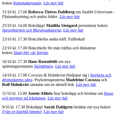
boken
Kammakargatan
.
Läs mer här
31/10 kl. 17.00
Rebecca-Théres Dahlberg
om
Snabbt Universum -
Platsanknytning och andra bilder
.
Läs mer här
25/10 kl. 14.00 Boksläpp!
Matilda Stengard
presenterar boken
Spegelbarnen och Morangakulorna
.
Läs mer här
23/10 kl. 17.30 Bokcirkelns andra träff. Fullbokat!
22/10 kl. 17.00 Bokcirkeln för män träffas och diskuterar
boken
Slutet blir vår början
.
16/10 kl. 17.30
Hans Rosenfeldt
om nya
spänningsromanen
Skördebarn
.
Läs mer här
14/10 kl. 17.00 Cocozza & Holmkvist fördjupar sig i
Storkens och
dromedarens sång
. Psykoterapeuterna
Madeleine Cocozza
och
Rolf Holmkvist
samtalar om en aktuell bok.
Läs mer här
11/10 kl. 13.00
Anette Althén
firar boksläpp och berättar om
Hugo
och mormor på lekplatsen
.
Läs mer här
9/10 kl. 17.30 Boksläpp!
Sarah Dahlgren
berättar om nya boken
Från en klarblå himmel
.
Läs mer här