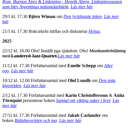
Rom, Buenos Aires & Linköping - Henrik Åberg, Linköpingssonen
som blev Argentinas nationalarkitekt
.
Läs mer här
29/1 kl. 17.30
Björn Wiman
om
Den lyckligaste leken
.
Läs mer
här
21/1 kl. 17.30 Bokcirkeln träffas och diskuterar
Helga
.
2025
22/12 kl. 16.00 Obs! Inställt pga sjukdom. Obs!
Musikunderhållning
med
Landeryd Jazz Quartet
.
Läs mer här
11/12 kl. 17.30 Författarsamtal med
Emelie Schepp
om
Alter
ego
.
Läs mer här
10/12 kl. 12.00 Författarsamtal med
Olof Lundh
om
Den sista
lägerelden
.
Läs mer här
2/12 kl. 17.30 Författarsamtal med
Karin Christoffersson
&
Anita
Törnquist
presenterar boken
Samtal om viktiga saker i livet
.
Läs
mer här
27/11 kl. 17.30 Författarsamtal med
Jakob Carlander
om
boken
Rättshaveristen och jag
.
Läs mer här