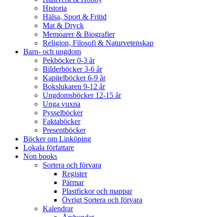
Historia
Hälsa, Sport & Fritid
Mat & Dryck
Memoarer & Biografier
Religion, Filosofi & Naturvetenskap
Barn- och ungdom
Pekböcker 0-3 år
Bilderböcker 3-6 år
Kapitelböcker 6-9 år
Bokslukaren 9-12 år
Ungdomsböcker 12-15 år
Unga vuxna
Pysselböcker
Faktaböcker
Presentböcker
Böcker om Linköping
Lokala författare
Non books
Sortera och förvara
Register
Pärmar
Plastfickor och mappar
Övrigt Sortera och förvara
Kalendrar