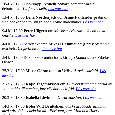
18/4 kl. 17.30 Boksläpp!
Annelie Sylvan
berättar om sin
debutroman
Tid för Lisbeth
.
Läs mer här
13/4 kl. 13.00
Lena Nordenjack
och
Amie Fahlander
pratar om
sina böcker och musikgruppen Folke underhåller.
Läs mer här
9/4 kl. 17.30
Peter Ullgren
om
Moskvas erövrare : Jacob de la
Gardie
.
Läs mer här
4/4 kl. 17.30 Serietecknaren
Mikael Hammarberg
presenterar sin
nya bok
Det jävla ordet
.
Läs mer här
3/4 kl. 17.30 Bokcirkelns andra träff:
Molnfri bombnatt
av Vibeke
Olsson
25/3 kl. 17.30
Marie Göranzon
om
Vrålstark och skiträdd
.
Läs
mer här
21/3 kl. 17.30
Kajsa Ingemarsson
om
12 nycklar till ett magiskt liv
: din guide till mening, inre rikedom och frid
.
Läs mer här
20/3 kl. 13.30
Isabella Lövin
om
Oceankänslan
.
Läs mer här
14/3 kl. 17.30
Ebba Witt-Brattström
om
Vi drabbade samman
med våra ödens hela bredd : Författarparet Moa och Harry