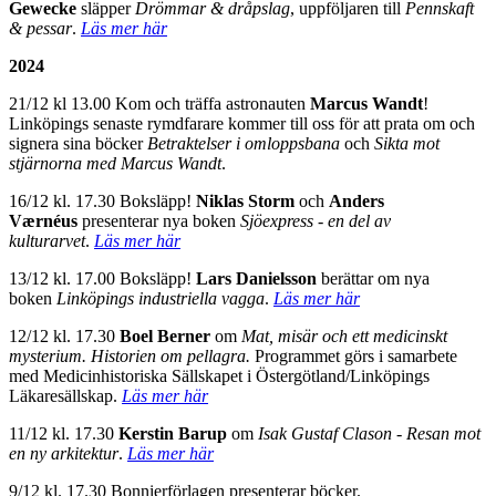
Gewecke
släpper
Drömmar & dråpslag
, uppföljaren till
Pennskaft
& pessar
.
Läs mer här
2024
21/12 kl 13.00 Kom och träffa astronauten
Marcus Wandt
!
Linköpings senaste rymdfarare kommer till oss för att prata om och
signera sina böcker
Betraktelser i omloppsbana
och
Sikta mot
stjärnorna med Marcus Wandt
.
16/12 kl. 17.30 Boksläpp!
Niklas Storm
och
Anders
Værnéus
presenterar nya boken
Sjöexpress - en del av
kulturarvet
.
Läs mer här
13/12 kl. 17.00 Boksläpp!
Lars Danielsson
berättar om nya
boken
Linköpings industriella vagga
.
Läs mer här
12/12 kl. 17.30
Boel Berner
om
Mat, misär och ett medicinskt
mysterium. Historien om pellagra.
Programmet görs i samarbete
med Medicinhistoriska Sällskapet i Östergötland/Linköpings
Läkaresällskap.
Läs mer här
11/12 kl. 17.30
Kerstin Barup
om
Isak Gustaf Clason - Resan mot
en ny arkitektur
.
Läs mer här
9/12 kl. 17.30 Bonnierförlagen presenterar böcker.