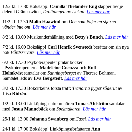
12/2 kl. 17.30 Boksläpp!
Camilla Thelander Eng
släpper tredje
delen i Grännasviten,
Drottningen av lyckan
.
Läs mer här
11/2 kl. 17.30
Malin Haawind
om
Den som följer en stjärna
vänder inte om
.
Läs mer här
8/2 kl. 13.00 Musikunderhållning med
Betty's Bunch
.
Läs mer här
7/2 kl. 16.00 Boksläpp!
Carl Henrik Svenstedt
berättar om sin nya
bok
Färdskrivare
.
Läs mer här
6/2 kl. 17.30 Psykoterapeuter pratar böcker
|
Psykoterapeuterna
Madeleine Cocozza
och
Rolf
Holmkvist
samtalar om
Sanningsberget
av Therese Bohman.
Samtalet leds av
Eva Bergstedt
.
Läs mer här
3/2 kl. 17.30 Bokcirkelns första träff:
Tranorna flyger söderut
av
Lisa Ridzén
.
1/2 kl. 13.00 Linköpingsentreprenören
Tomas Ahlström
samtalar
med
Josua Mannebäck
om
Spelmakaren
.
Läs mer här
25/1 kl. 13.00
Johanna Swanberg
om
Cassi
.
Läs mer här
24/1 kl. 17.00 Boksläpp! Linköpingsförfattaren
Ann