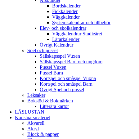
Årsbundet
Bordskalender
Fickkalender
Väggkalender
Systemkalendrar och tillbehör
Elev- och skolkalendrar
Väggkalendrar Studieåret
Lärarkalender
Övrigt Kalendrar
Spel och pussel
Sällskapsspel Vuxen
Sällskapsspel Barn och ungdom
Pussel Vuxen
Pussel Barn
Kortspel och småspel Vuxna
Kortspel och småspel Barn
Övrigt Spel och pussel
Leksaker
Bokstöd & Bokmärken
Litterära kartor
LÄSLUSTAN
Konstnärsmateriel
Akvarell
Akryl
Block & papper