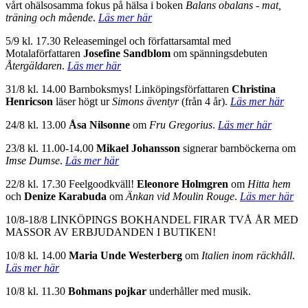
vårt ohälsosamma fokus på hälsa i boken
Balans obalans - mat,
träning och mående
.
Läs mer här
5/9 kl. 17.30 Releasemingel och författarsamtal med
Motalaförfattaren
Josefine Sandblom
om spänningsdebuten
Återgäldaren
.
Läs mer här
31/8 kl. 14.00 Barnboksmys! Linköpingsförfattaren
Christina
Henricson
läser högt ur
Simons äventyr
(från 4 år).
Läs mer här
24/8 kl. 13.00
Åsa Nilsonne
om
Fru Gregorius
.
Läs mer här
23/8 kl. 11.00-14.00
Mikael Johansson
signerar barnböckerna om
Imse Dumse
.
Läs mer här
22/8 kl. 17.30 Feelgoodkväll!
Eleonore Holmgren
om
Hitta hem
och
Denize Karabuda
om
Änkan vid Moulin Rouge
.
Läs mer här
10/8-18/8 LINKÖPINGS BOKHANDEL FIRAR TVÅ ÅR MED
MASSOR AV ERBJUDANDEN I BUTIKEN!
10/8 kl. 14.00
Maria Unde Westerberg
om
Italien inom räckhåll
.
Läs mer här
10/8 kl. 11.30
Bohmans pojkar
underhåller med musik.