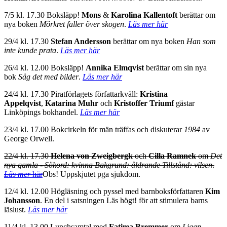
7/5 kl. 17.30 Boksläpp!
Mons
&
Karolina Kallentoft
berättar om
nya boken
Mörkret faller över skogen
.
Läs mer här
29/4 kl. 17.30
Stefan Andersson
berättar om nya boken
Han som
inte kunde prata
.
Läs mer här
26/4 kl. 12.00 Boksläpp!
Annika Elmqvist
berättar om sin nya
bok
Säg det med bilder
.
Läs mer här
24/4 kl. 17.30 Piratförlagets författarkväll:
Kristina
Appelqvist
,
Katarina Muhr
och
Kristoffer Triumf
gästar
Linköpings bokhandel.
Läs mer här
23/4 kl. 17.00 Bokcirkeln för män träffas och diskuterar
1984
av
George Orwell.
22/4 kl. 17.30
Helena von Zweigbergk
och
Cilla Ramnek
om
Det
nya gamla - Sökord: kvinna Bakgrund: åldrande Tillstånd: vilsen
.
Läs mer
här
Obs! Uppskjutet pga sjukdom.
12/4 kl. 12.00 Högläsning och pyssel med barnboksförfattaren
Kim
Johansson
.
En del i satsningen Läs högt! för att stimulera barns
läslust.
Läs mer här
11/4 kl. 13.00 Lunchsamtal med
Fatima Bremmer
om
Ligan -