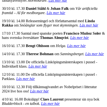
fantasyäventyret
Stormbärare
.
Läs mer här
30/10 kl. 17.30
Daniel Ståhl
&
Johan Falk
om
Vår artificiella
framtid – AI för medborgare
.
Läs mer här
19/10 kl. 14.00 Releasemingel och författarsamtal med
Linda
Rakka
om
Snöänglar som flyger mot skymningen
.
Läs mer här
17/10 17.30 Samtal med spanske poeten
Francisco Muñoz Soler
&
hans svenska översättare
Thomas Almqvist
.
Läs mer här
16/10 kl. 17.30
Bengt Ohlsson
om
Helga
.
Läs mer här
14/10 kl. 17.30
Therese Bohman
om
Sanningsberget
.
Läs mer här
13/10 kl. 13.00 De officiella Linköpingsmästerskapen i pussel -
Individuell klass.
Läs mer här
12/10 kl. 11.00 De officiella Linköpingsmästerskapen i pussel -
Parklass.
Läs mer här
10/10 kl. 12.30 Följ tillkännagivandet av Nobelpriset i litteratur
2024 live hos oss!
Läs mer här
4/10 kl. 16.00 Boksläpp!
Claes Laurent
presenterar sin nya bok
Bludderblock - en talbok
.
Läs mer här