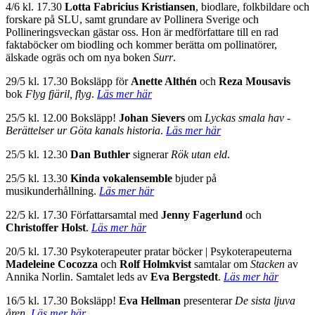
4/6 kl. 17.30
Lotta Fabricius Kristiansen
,
biodlare, folkbildare och
forskare på SLU, samt grundare av Pollinera Sverige och
Pollineringsveckan gästar oss. Hon är medförfattare till en rad
faktaböcker om biodling och kommer berätta om pollinatörer,
älskade ogräs och om nya boken
Surr
.
29/5 kl. 17.30 Boksläpp för
Anette Althén
och
Reza Mousavis
bok
Flyg fjäril, flyg
.
Läs mer här
25/5 kl. 12.00 Boksläpp!
Johan Sievers
om
Lyckas smala hav -
Berättelser ur Göta kanals historia
.
Läs mer här
25/5 kl. 12.30
Dan Buthler
signerar
Rök utan eld
.
25/5 kl. 13.30
Kinda vokalensemble
bjuder på
musikunderhållning.
Läs mer här
22/5 kl. 17.30 Författarsamtal med
Jenny Fagerlund
och
Christoffer Holst
.
Läs mer här
20/5 kl. 17.30 Psykoterapeuter pratar böcker |
Psykoterapeuterna
Madeleine Cocozza
och
Rolf Holmkvist
samtalar om
Stacken
av
Annika Norlin. Samtalet leds av
Eva Bergstedt
.
Läs mer här
16/5 kl. 17.30 Boksläpp!
Eva Hellman
presenterar
De sista ljuva
åren
.
Läs mer här