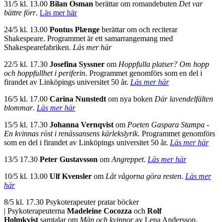
31/5 kl. 13.00
Bilan Osman
berättar om romandebuten
Det var
bättre förr
.
Läs mer här
24/5 kl. 13.00
Pontus Plænge
berättar om och reciterar
Shakespeare. Programmet är ett samarrangemang med
Shakespearefabriken.
Läs mer här
22/5 kl. 17.30
Josefina Syssner
om
Hoppfulla platser? Om hopp
och hoppfullhet i periferin
.
Programmet genomförs som en del i
firandet av Linköpings universitet 50 år.
Läs mer här
16/5 kl. 17.00
Carina Nunstedt
om nya boken
Där lavendelfälten
blommar
.
Läs mer här
15/5 kl. 17.30
Johanna Vernqvist
om
Poeten Gaspara Stampa -
En kvinnas röst i renässansens kärlekslyrik
. Programmet genomförs
som en del i firandet av Linköpings universitet 50 år.
Läs mer här
13/5 17.30
Peter Gustavsson
om
Angreppet
.
Läs mer här
10/5 kl. 13.00
Ulf Kvensler
om
Låt vågorna göra resten
.
Läs mer
här
8/5 kl. 17.30
Psykoterapeuter pratar böcker
|
Psykoterapeuterna
Madeleine Cocozza
och
Rolf
Holmkvist
samtalar om
Män och kvinnor
av Lena Andersson.