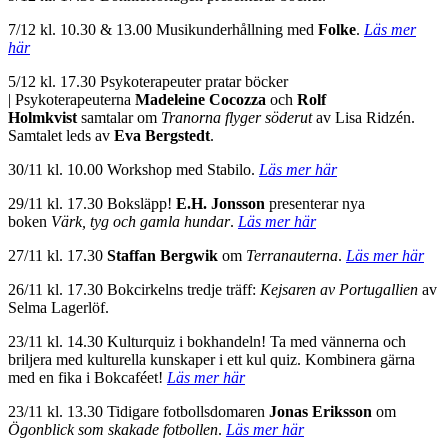
7/12 kl. 10.30 & 13.00 Musikunderhållning med
Folke
.
Läs mer
här
5/12 kl. 17.30 Psykoterapeuter pratar böcker
|
Psykoterapeuterna
Madeleine Cocozza
och
Rolf
Holmkvist
samtalar om
Tranorna flyger söderut
av Lisa Ridzén.
Samtalet leds av
Eva Bergstedt
.
30/11 kl. 10.00 Workshop med Stabilo.
Läs mer här
29/11 kl. 17.30 Boksläpp!
E.H. Jonsson
presenterar nya
boken
Värk, tyg och gamla hundar
.
Läs mer här
27/11 kl. 17.30
Staffan Bergwik
om
Terranauterna
.
Läs mer här
26/11 kl. 17.30 Bokcirkelns tredje träff:
Kejsaren av Portugallien
av
Selma Lagerlöf.
23/11 kl. 14.30 Kulturquiz i bokhandeln! Ta med vännerna och
briljera med kulturella kunskaper i ett kul quiz. Kombinera gärna
med en fika i Bokcaféet!
Läs mer här
23/11 kl. 13.30 Tidigare fotbollsdomaren
Jonas Eriksson
om
Ögonblick som skakade fotbollen
.
Läs mer här