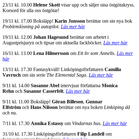
23/11 kl. 10.00
Helene Skott
visar upp och säljer sina östgötakryss.
Korsord för alla oss östgötar!
19/11 kl. 17.00 Boksläpp!
Karin Jonsson
berättar om sin nya bok
Problemlösning på autopilot
.
Läs mer här
19/11 kl. 12.00
Johan Hagesund
berättar om arbetet i
Augustprisjuryn och tipsar om aktuella fackböcker.
Läs mer här
16/11 kl. 13.00
Lena Hilmersson
om
Ett liv som Annelis
.
Läs mer
här
13/11 kl. 17.30 Fantasykväll! Linköpingsförfattaren
Camilla
Vavruch
om sin serie
The Elemental Saga
.
Läs mer här
9/11 kl. 14.00
Susanne Abel
intervjuar författarna
Monica
Rehn
och
Susanne Casserfelt
.
Läs mer här
9/11 kl. 11.00 Boksläpp!
Göran Billeson
,
Gunnar
Elfström
och
Hans Nilsson
berättar om nya boken
Linköping då
och nu
.
7/11 kl. 17.30
Annika Estassy
om
Vindarnas hus
.
Läs mer här
31/10 kl. 17.30 Linköpingsförfattaren
Filip Landell
om