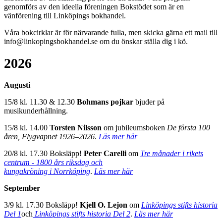
genomförs av den ideella föreningen Bokstödet som är en
vänförening till Linköpings bokhandel.
Våra bokcirklar är för närvarande fulla, men skicka gärna ett mail till
info@linkopingsbokhandel.se om du önskar ställa dig i kö.
2026
Augusti
15/8 kl. 11.30 & 12.30
Bohmans pojkar
bjuder på
musikunderhållning.
15/8 kl. 14.00
Torsten Nilsson
om jubileumsboken
De första 100
åren, Flygvapnet 1926–2026
.
Läs mer här
20/8 kl. 17.30 Boksläpp!
Peter Carelli
om
Tre månader i rikets
centrum - 1800 års riksdag och
kungakröning i Norrköping
.
Läs mer här
September
3/9 kl. 17.30 Boksläpp!
Kjell O. Lejon
om
Linköpings stifts historia
Del 1
och
Linköpings stifts historia Del 2
.
Läs mer här