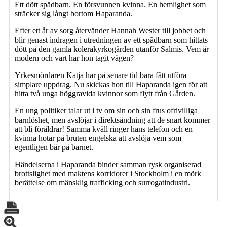
Ett dött spädbarn. En försvunnen kvinna. En hemlighet som
sträcker sig långt bortom Haparanda.
Efter ett år av sorg återvänder Hannah Wester till jobbet och
blir genast indragen i utredningen av ett spädbarn som hittats
dött på den gamla kolerakyrkogården utanför Salmis. Vem är
modern och vart har hon tagit vägen?
Yrkesmördaren Katja har på senare tid bara fått utföra
simplare uppdrag. Nu skickas hon till Haparanda igen för att
hitta två unga höggravida kvinnor som flytt från Gården.
En ung politiker talar ut i tv om sin och sin frus ofrivilliga
barnlöshet, men avslöjar i direktsändning att de snart kommer
att bli föräldrar! Samma kväll ringer hans telefon och en
kvinna hotar på bruten engelska att avslöja vem som
egentligen bär på barnet.
Händelserna i Haparanda binder samman rysk organiserad
brottslighet med maktens korridorer i Stockholm i en mörk
berättelse om mänsklig trafficking och surrogatindustri.