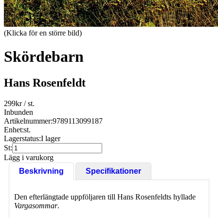
(Klicka för en större bild)
Skördebarn
Hans Rosenfeldt
299
kr
/ st.
Inbunden
Artikelnummer:
9789113099187
Enhet:
st.
Lagerstatus:
I lager
St:
Lägg i varukorg
Beskrivning
Specifikationer
Den efterlängtade uppföljaren till Hans Rosenfeldts hyllade
Vargasommar
.