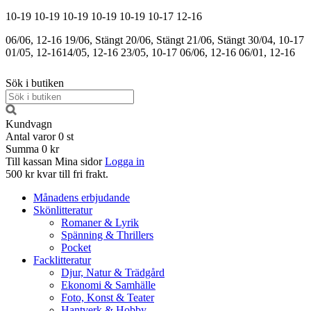
10-19
10-19
10-19
10-19
10-19
10-17
12-16
06/06, 12-16
19/06, Stängt
20/06, Stängt
21/06, Stängt
30/04, 10-17
01/05, 12-16
14/05, 12-16
23/05, 10-17
06/06, 12-16
06/01, 12-16
Sök i butiken
Kundvagn
Antal varor
0
st
Summa
0 kr
Till kassan
Mina sidor
Logga in
500 kr kvar till fri frakt.
Månadens erbjudande
Skönlitteratur
Romaner & Lyrik
Spänning & Thrillers
Pocket
Facklitteratur
Djur, Natur & Trädgård
Ekonomi & Samhälle
Foto, Konst & Teater
Hantverk & Hobby