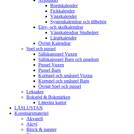
Årsbundet
Bordskalender
Fickkalender
Väggkalender
Systemkalendrar och tillbehör
Elev- och skolkalendrar
Väggkalendrar Studieåret
Lärarkalender
Övrigt Kalendrar
Spel och pussel
Sällskapsspel Vuxen
Sällskapsspel Barn och ungdom
Pussel Vuxen
Pussel Barn
Kortspel och småspel Vuxna
Kortspel och småspel Barn
Övrigt Spel och pussel
Leksaker
Bokstöd & Bokmärken
Litterära kartor
LÄSLUSTAN
Konstnärsmateriel
Akvarell
Akryl
Block & papper