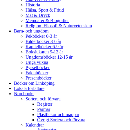
Historia
Hälsa, Sport & Fritid
Mat & Dryck
Memoarer & Biografier
Religion, Filosofi & Naturvetenskap
Barn- och ungdom
Pekböcker 0-3 år
Bilderböcker 3-6 år
Kapitelböcker 6-9 år
Bokslukaren 9-12 år
Ungdomsböcker 12-15 år
Unga vuxna
Pysselböcker
Faktaböcker
Presentböcker
Böcker om Linköping
Lokala författare
Non books
Sortera och förvara
Register
Pärmar
Plastfickor och mappar
Övrigt Sortera och förvara
Kalendrar