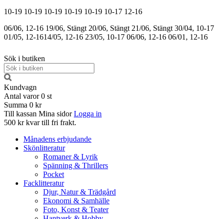
10-19
10-19
10-19
10-19
10-19
10-17
12-16
06/06, 12-16
19/06, Stängt
20/06, Stängt
21/06, Stängt
30/04, 10-17
01/05, 12-16
14/05, 12-16
23/05, 10-17
06/06, 12-16
06/01, 12-16
Sök i butiken
Kundvagn
Antal varor
0
st
Summa
0 kr
Till kassan
Mina sidor
Logga in
500 kr kvar till fri frakt.
Månadens erbjudande
Skönlitteratur
Romaner & Lyrik
Spänning & Thrillers
Pocket
Facklitteratur
Djur, Natur & Trädgård
Ekonomi & Samhälle
Foto, Konst & Teater
Hantverk & Hobby