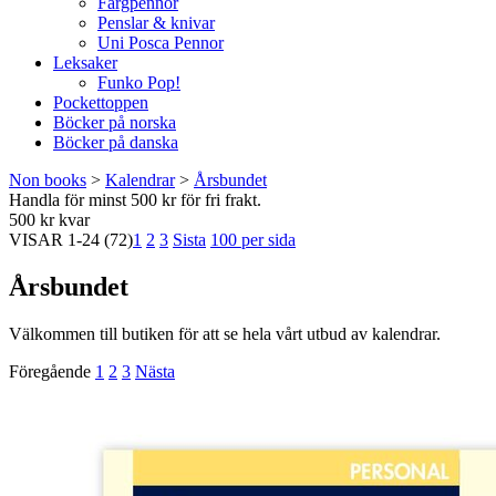
Färgpennor
Penslar & knivar
Uni Posca Pennor
Leksaker
Funko Pop!
Pockettoppen
Böcker på norska
Böcker på danska
Non books
>
Kalendrar
>
Årsbundet
Handla för minst 500 kr för fri frakt.
500 kr kvar
VISAR
1-24
(72)
1
2
3
Sista
100 per sida
Årsbundet
Välkommen till butiken för att se hela vårt utbud av kalendrar.
Föregående
1
2
3
Nästa