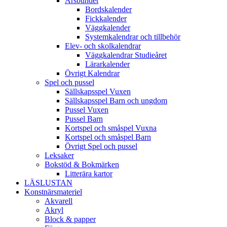
Årsbundet
Bordskalender
Fickkalender
Väggkalender
Systemkalendrar och tillbehör
Elev- och skolkalendrar
Väggkalendrar Studieåret
Lärarkalender
Övrigt Kalendrar
Spel och pussel
Sällskapsspel Vuxen
Sällskapsspel Barn och ungdom
Pussel Vuxen
Pussel Barn
Kortspel och småspel Vuxna
Kortspel och småspel Barn
Övrigt Spel och pussel
Leksaker
Bokstöd & Bokmärken
Litterära kartor
LÄSLUSTAN
Konstnärsmateriel
Akvarell
Akryl
Block & papper