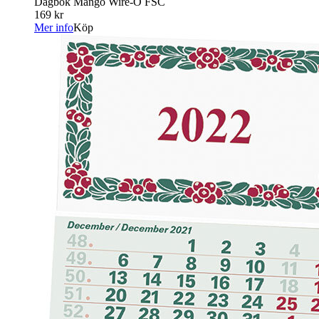
Dagbok Mango Wire-O FSC
169 kr
Mer info
Köp