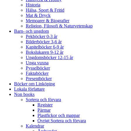
Historia
Hälsa, Sport & Fritid
Mat & Dryck
Memoarer & Biografier
Religion, Filosofi & Naturvetenskap
Barn- och ungdom
Pekböcker 0-3 år
Bilderböcker 3-6 år
Kapitelböcker 6-9 år
Bokslukaren 9-12 år
Ungdomsböcker 12-15 år
Unga vuxna
Pysselböcker
Faktaböcker
Presentböcker
Böcker om Linköping
Lokala författare
Non books
Sortera och förvara
Register
Pärmar
Plastfickor och mappar
Övrigt Sortera och förvara
Kalendrar