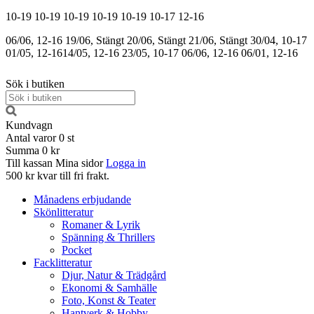
10-19
10-19
10-19
10-19
10-19
10-17
12-16
06/06, 12-16
19/06, Stängt
20/06, Stängt
21/06, Stängt
30/04, 10-17
01/05, 12-16
14/05, 12-16
23/05, 10-17
06/06, 12-16
06/01, 12-16
Sök i butiken
Kundvagn
Antal varor
0
st
Summa
0 kr
Till kassan
Mina sidor
Logga in
500 kr kvar till fri frakt.
Månadens erbjudande
Skönlitteratur
Romaner & Lyrik
Spänning & Thrillers
Pocket
Facklitteratur
Djur, Natur & Trädgård
Ekonomi & Samhälle
Foto, Konst & Teater
Hantverk & Hobby