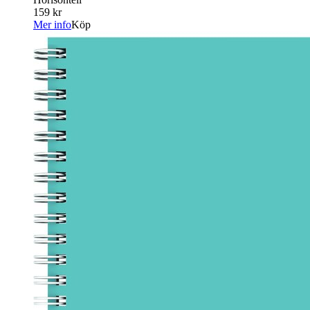
159 kr
Mer info
Köp