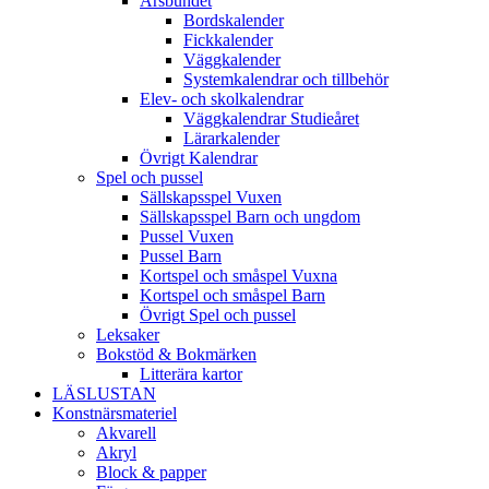
Årsbundet
Bordskalender
Fickkalender
Väggkalender
Systemkalendrar och tillbehör
Elev- och skolkalendrar
Väggkalendrar Studieåret
Lärarkalender
Övrigt Kalendrar
Spel och pussel
Sällskapsspel Vuxen
Sällskapsspel Barn och ungdom
Pussel Vuxen
Pussel Barn
Kortspel och småspel Vuxna
Kortspel och småspel Barn
Övrigt Spel och pussel
Leksaker
Bokstöd & Bokmärken
Litterära kartor
LÄSLUSTAN
Konstnärsmateriel
Akvarell
Akryl
Block & papper