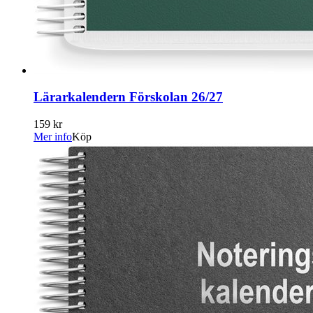
Lärarkalendern Förskolan 26/27
159 kr
Mer info
Köp