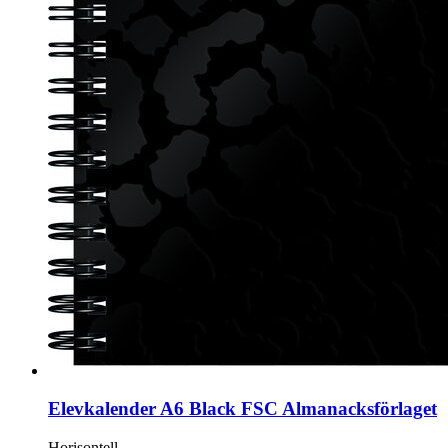
Elevkalender A6 Black FSC Almanacksförlaget
Horisontell