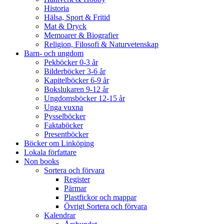
Historia
Hälsa, Sport & Fritid
Mat & Dryck
Memoarer & Biografier
Religion, Filosofi & Naturvetenskap
Barn- och ungdom
Pekböcker 0-3 år
Bilderböcker 3-6 år
Kapitelböcker 6-9 år
Bokslukaren 9-12 år
Ungdomsböcker 12-15 år
Unga vuxna
Pysselböcker
Faktaböcker
Presentböcker
Böcker om Linköping
Lokala författare
Non books
Sortera och förvara
Register
Pärmar
Plastfickor och mappar
Övrigt Sortera och förvara
Kalendrar