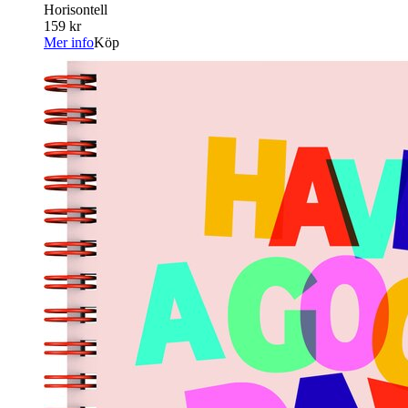
Horisontell
159 kr
Mer info
Köp