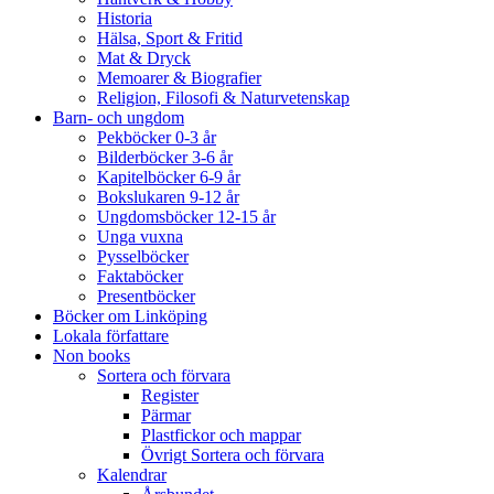
Historia
Hälsa, Sport & Fritid
Mat & Dryck
Memoarer & Biografier
Religion, Filosofi & Naturvetenskap
Barn- och ungdom
Pekböcker 0-3 år
Bilderböcker 3-6 år
Kapitelböcker 6-9 år
Bokslukaren 9-12 år
Ungdomsböcker 12-15 år
Unga vuxna
Pysselböcker
Faktaböcker
Presentböcker
Böcker om Linköping
Lokala författare
Non books
Sortera och förvara
Register
Pärmar
Plastfickor och mappar
Övrigt Sortera och förvara
Kalendrar