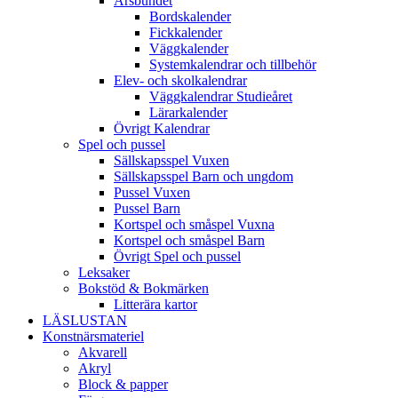
Årsbundet
Bordskalender
Fickkalender
Väggkalender
Systemkalendrar och tillbehör
Elev- och skolkalendrar
Väggkalendrar Studieåret
Lärarkalender
Övrigt Kalendrar
Spel och pussel
Sällskapsspel Vuxen
Sällskapsspel Barn och ungdom
Pussel Vuxen
Pussel Barn
Kortspel och småspel Vuxna
Kortspel och småspel Barn
Övrigt Spel och pussel
Leksaker
Bokstöd & Bokmärken
Litterära kartor
LÄSLUSTAN
Konstnärsmateriel
Akvarell
Akryl
Block & papper