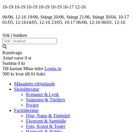
10-19
10-19
10-19
10-19
10-19
10-17
12-16
06/06, 12-16
19/06, Stängt
20/06, Stängt
21/06, Stängt
30/04, 10-17
01/05, 12-16
14/05, 12-16
23/05, 10-17
06/06, 12-16
06/01, 12-16
Sök i butiken
Kundvagn
Antal varor
0
st
Summa
0 kr
Till kassan
Mina sidor
Logga in
500 kr kvar till fri frakt.
Månadens erbjudande
Skönlitteratur
Romaner & Lyrik
Spänning & Thrillers
Pocket
Facklitteratur
Djur, Natur & Trädgård
Ekonomi & Samhälle
Foto, Konst & Teater
Hantverk & Hobby