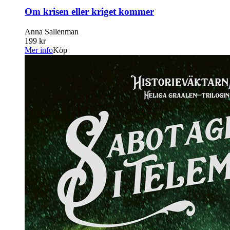
Om krisen eller kriget kommer
Anna Sallenman
199 kr
Mer info
Köp