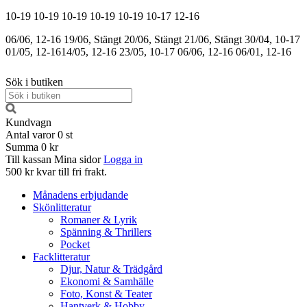
10-19
10-19
10-19
10-19
10-19
10-17
12-16
06/06, 12-16
19/06, Stängt
20/06, Stängt
21/06, Stängt
30/04, 10-17
01/05, 12-16
14/05, 12-16
23/05, 10-17
06/06, 12-16
06/01, 12-16
Sök i butiken
Kundvagn
Antal varor
0
st
Summa
0 kr
Till kassan
Mina sidor
Logga in
500 kr kvar till fri frakt.
Månadens erbjudande
Skönlitteratur
Romaner & Lyrik
Spänning & Thrillers
Pocket
Facklitteratur
Djur, Natur & Trädgård
Ekonomi & Samhälle
Foto, Konst & Teater
Hantverk & Hobby