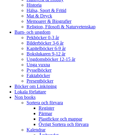
Historia
Hälsa, Sport & Fritid
Mat & Dryck
Memoarer & Biografier
Religion, Filosofi & Naturvetenskap
Barn- och ungdom
Pekböcker 0-3 år
Bilderböcker 3-6 år
Kapitelböcker 6-9 år
Bokslukaren 9-12 år
Ungdomsböcker 12-15 år
Unga vuxna
Pysselböcker
Faktaböcker
Presentböcker
Böcker om Linköping
Lokala författare
Non books
Sortera och förvara
Register
Pärmar
Plastfickor och mappar
Övrigt Sortera och förvara
Kalendrar