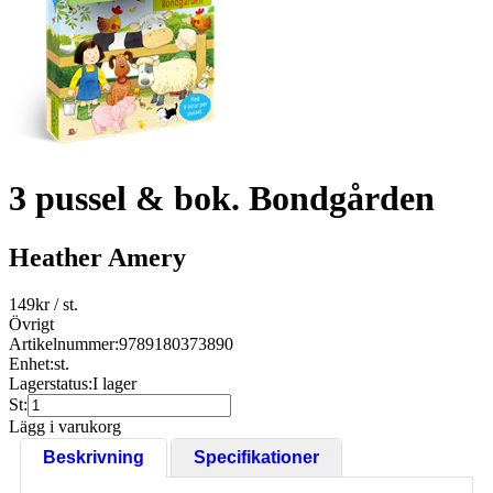
3 pussel & bok. Bondgården
Heather Amery
149
kr
/ st.
Övrigt
Artikelnummer:
9789180373890
Enhet:
st.
Lagerstatus:
I lager
St:
Lägg i varukorg
Beskrivning
Specifikationer