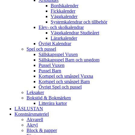
Årsbundet
Bordskalender
Fickkalender
Väggkalender
Systemkalendrar och tillbehör
Elev- och skolkalendrar
Väggkalendrar Studieåret
Lärarkalender
Övrigt Kalendrar
Spel och pussel
Sällskapsspel Vuxen
Sällskapsspel Barn och ungdom
Pussel Vuxen
Pussel Barn
Kortspel och småspel Vuxna
Kortspel och småspel Barn
Övrigt Spel och pussel
Leksaker
Bokstöd & Bokmärken
Litterära kartor
LÄSLUSTAN
Konstnärsmateriel
Akvarell
Akryl
Block & papper