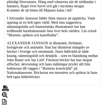
plötsligt försvunnen. Häng med vännerna när de nödlandar i
hamnen, flyger över havet och går i mystiska skogar.
Kommer de att hinna till Majsans kalas i tid?
I Alexander Janssons bilder finns massor att upptäcka. Varje
uppslag är en helt egen värld. Med sina suggestiva,
stämningsfulla och humoristiska illustrationer har han
trollbundit hundratusentals fans över hela världen. Läs också:
”Monster, spöken och kanelbullar”.
ALEXANDER JANSSON är illustratör, författare,
formgivare och animatör. Han har illustrerat mängder av
böcker i Sverige och utomlands. Hans bildvärld är både
knasig, stämningsfull och detaljrik – som en blandning mellan
John Bauer och Jan Lööf. Förutom böcker har han skapat
affischer, skivomslag och hans målningar pryder allt från
bokbussar till väggen i "Barnens konstvärld" på
Nationalmuseum. Böckerna om monstren och spöken är hans
helt egna bilderböcker.