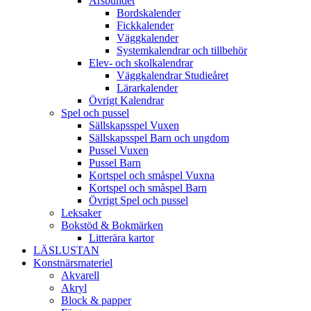
Årsbundet
Bordskalender
Fickkalender
Väggkalender
Systemkalendrar och tillbehör
Elev- och skolkalendrar
Väggkalendrar Studieåret
Lärarkalender
Övrigt Kalendrar
Spel och pussel
Sällskapsspel Vuxen
Sällskapsspel Barn och ungdom
Pussel Vuxen
Pussel Barn
Kortspel och småspel Vuxna
Kortspel och småspel Barn
Övrigt Spel och pussel
Leksaker
Bokstöd & Bokmärken
Litterära kartor
LÄSLUSTAN
Konstnärsmateriel
Akvarell
Akryl
Block & papper