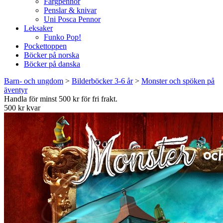
Färgpennor
Penslar & knivar
Uni Posca Pennor
Leksaker
Funko Pop!
Pockettoppen
Böcker på norska
Böcker på danska
Barn- och ungdom
>
Bilderböcker 3-6 år
>
Monster och spöken på
äventyr
Handla för minst 500 kr för fri frakt.
500 kr kvar