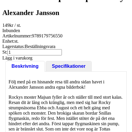
Alexander Jansson
149
kr
/ st.
Inbunden
Artikelnummer:
9789179756550
Enhet:
st.
Lagerstatus:
Beställningsvara
St:
Lägg i varukorg
Beskrivning
Specifikationer
Följ med på en hisnande resa till andra sidan havet i
Alexander Jansson andra egna bilderbok!
Rockys moster Majsan fyller år och ställer till med stort kalas.
Resan dit är lång och krånglig, men med sig har Rocky
strumpnäsorna Ebba och August och ett helt gäng med
spöken och monster. Den brokiga skaran bordar Snillas
flygmaskin, redo för fest. Men istället stöter de på det ena
hindret efter det andra. Först tappar flygmaskinen sin pump,
sen är bränslet slut. Som om inte det vore nog är Tottas