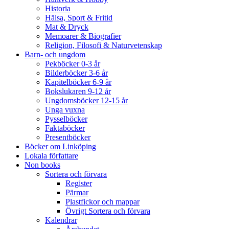
Historia
Hälsa, Sport & Fritid
Mat & Dryck
Memoarer & Biografier
Religion, Filosofi & Naturvetenskap
Barn- och ungdom
Pekböcker 0-3 år
Bilderböcker 3-6 år
Kapitelböcker 6-9 år
Bokslukaren 9-12 år
Ungdomsböcker 12-15 år
Unga vuxna
Pysselböcker
Faktaböcker
Presentböcker
Böcker om Linköping
Lokala författare
Non books
Sortera och förvara
Register
Pärmar
Plastfickor och mappar
Övrigt Sortera och förvara
Kalendrar