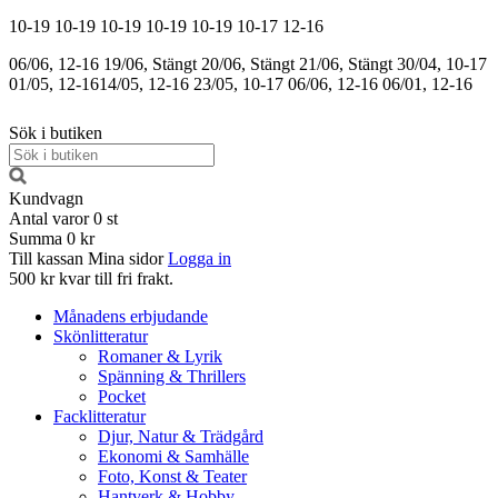
10-19
10-19
10-19
10-19
10-19
10-17
12-16
06/06, 12-16
19/06, Stängt
20/06, Stängt
21/06, Stängt
30/04, 10-17
01/05, 12-16
14/05, 12-16
23/05, 10-17
06/06, 12-16
06/01, 12-16
Sök i butiken
Kundvagn
Antal varor
0
st
Summa
0 kr
Till kassan
Mina sidor
Logga in
500 kr kvar till fri frakt.
Månadens erbjudande
Skönlitteratur
Romaner & Lyrik
Spänning & Thrillers
Pocket
Facklitteratur
Djur, Natur & Trädgård
Ekonomi & Samhälle
Foto, Konst & Teater
Hantverk & Hobby