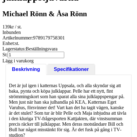
Michael Rönn & Åsa Rönn
139
kr
/ st.
Inbunden
Artikelnummer:
9789179758301
Enhet:
st.
Lagerstatus:
Beställningsvara
St:
Lägg i varukorg
Beskrivning
Specifikationer
Det är jul igen i katternas Uppsala, och alla skyndar sig att
baka, pynta och köpa julklappar. Pelle har ett nytt, fint
strömmingskort som han sparat alla sina julklappspengar på.
Men just när han ska julhandla på KEA, Katternas Eget
Varuhus, försvinner det! Vart kan det ha tagit vägen, kanske
är det stulet? Som tur är blir Pelle och Maja inbjudna att tävla
i den kluriga TV-frågesporten Kattjakten, där vinstsumman
precis räcker till julklappar. Men deras motståndare Bill och
Bull har något misstänkt för sig. Är det fusk på gång i TV-
studion?