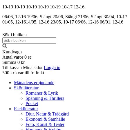
10-19
10-19
10-19
10-19
10-19
10-17
12-16
06/06, 12-16
19/06, Stängt
20/06, Stängt
21/06, Stängt
30/04, 10-17
01/05, 12-16
14/05, 12-16
23/05, 10-17
06/06, 12-16
06/01, 12-16
Sök i butiken
Kundvagn
Antal varor
0
st
Summa
0 kr
Till kassan
Mina sidor
Logga in
500 kr kvar till fri frakt.
Månadens erbjudande
Skönlitteratur
Romaner & Lyrik
Spänning & Thrillers
Pocket
Facklitteratur
Djur, Natur & Trädgård
Ekonomi & Samhälle
Foto, Konst & Teater
Hantverk & Hobby