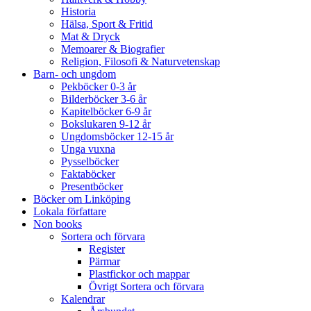
Historia
Hälsa, Sport & Fritid
Mat & Dryck
Memoarer & Biografier
Religion, Filosofi & Naturvetenskap
Barn- och ungdom
Pekböcker 0-3 år
Bilderböcker 3-6 år
Kapitelböcker 6-9 år
Bokslukaren 9-12 år
Ungdomsböcker 12-15 år
Unga vuxna
Pysselböcker
Faktaböcker
Presentböcker
Böcker om Linköping
Lokala författare
Non books
Sortera och förvara
Register
Pärmar
Plastfickor och mappar
Övrigt Sortera och förvara
Kalendrar