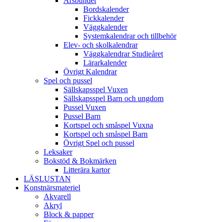
Årsbundet
Bordskalender
Fickkalender
Väggkalender
Systemkalendrar och tillbehör
Elev- och skolkalendrar
Väggkalendrar Studieåret
Lärarkalender
Övrigt Kalendrar
Spel och pussel
Sällskapsspel Vuxen
Sällskapsspel Barn och ungdom
Pussel Vuxen
Pussel Barn
Kortspel och småspel Vuxna
Kortspel och småspel Barn
Övrigt Spel och pussel
Leksaker
Bokstöd & Bokmärken
Litterära kartor
LÄSLUSTAN
Konstnärsmateriel
Akvarell
Akryl
Block & papper