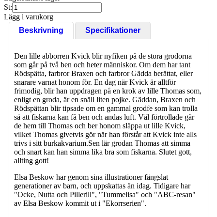
St:
Lägg i varukorg
Beskrivning
Specifikationer
Den lille abborren Kvick blir nyfiken på de stora grodorna
som går på två ben och heter människor. Om dem har tant
Rödspätta, farbror Braxen och farbror Gädda berättat, eller
snarare varnat honom för. En dag när Kvick är alltför
frimodig, blir han uppdragen på en krok av lille Thomas som,
enligt en groda, är en snäll liten pojke. Gäddan, Braxen och
Rödspättan blir tipsade om en gammal grodfe som kan trolla
så att fiskarna kan få ben och andas luft. Väl förtrollade går
de hem till Thomas och ber honom släppa ut lille Kvick,
vilket Thomas givetvis gör när han förstår att Kvick inte alls
trivs i sitt burkakvarium.Sen lär grodan Thomas att simma
och snart kan han simma lika bra som fiskarna. Slutet gott,
allting gott!
Elsa Beskow har genom sina illustrationer fängslat
generationer av barn, och uppskattas än idag. Tidigare har
"Ocke, Nutta och Pillerill", "Tummelisa" och "ABC-resan"
av Elsa Beskow kommit ut i "Ekorrserien".