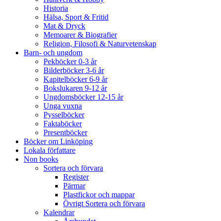
Historia
Hälsa, Sport & Fritid
Mat & Dryck
Memoarer & Biografier
Religion, Filosofi & Naturvetenskap
Barn- och ungdom
Pekböcker 0-3 år
Bilderböcker 3-6 år
Kapitelböcker 6-9 år
Bokslukaren 9-12 år
Ungdomsböcker 12-15 år
Unga vuxna
Pysselböcker
Faktaböcker
Presentböcker
Böcker om Linköping
Lokala författare
Non books
Sortera och förvara
Register
Pärmar
Plastfickor och mappar
Övrigt Sortera och förvara
Kalendrar