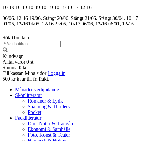
10-19
10-19
10-19
10-19
10-19
10-17
12-16
06/06, 12-16
19/06, Stängt
20/06, Stängt
21/06, Stängt
30/04, 10-17
01/05, 12-16
14/05, 12-16
23/05, 10-17
06/06, 12-16
06/01, 12-16
Sök i butiken
Kundvagn
Antal varor
0
st
Summa
0 kr
Till kassan
Mina sidor
Logga in
500 kr kvar till fri frakt.
Månadens erbjudande
Skönlitteratur
Romaner & Lyrik
Spänning & Thrillers
Pocket
Facklitteratur
Djur, Natur & Trädgård
Ekonomi & Samhälle
Foto, Konst & Teater
Hantverk & Hobby