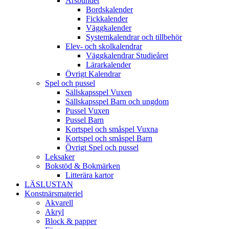
Årsbundet
Bordskalender
Fickkalender
Väggkalender
Systemkalendrar och tillbehör
Elev- och skolkalendrar
Väggkalendrar Studieåret
Lärarkalender
Övrigt Kalendrar
Spel och pussel
Sällskapsspel Vuxen
Sällskapsspel Barn och ungdom
Pussel Vuxen
Pussel Barn
Kortspel och småspel Vuxna
Kortspel och småspel Barn
Övrigt Spel och pussel
Leksaker
Bokstöd & Bokmärken
Litterära kartor
LÄSLUSTAN
Konstnärsmateriel
Akvarell
Akryl
Block & papper