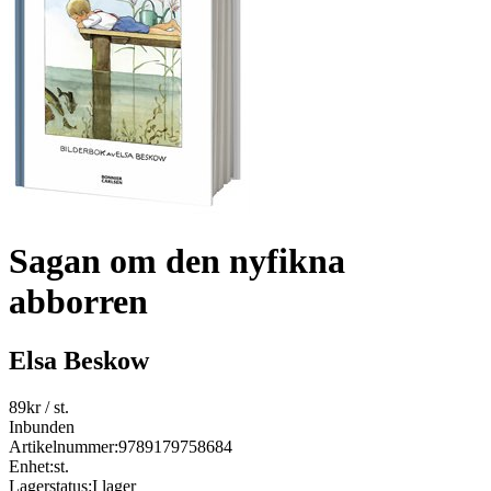
Sagan om den nyfikna
abborren
Elsa Beskow
89
kr
/ st.
Inbunden
Artikelnummer:
9789179758684
Enhet:
st.
Lagerstatus:
I lager