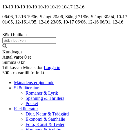
10-19
10-19
10-19
10-19
10-19
10-17
12-16
06/06, 12-16
19/06, Stängt
20/06, Stängt
21/06, Stängt
30/04, 10-17
01/05, 12-16
14/05, 12-16
23/05, 10-17
06/06, 12-16
06/01, 12-16
Sök i butiken
Kundvagn
Antal varor
0
st
Summa
0 kr
Till kassan
Mina sidor
Logga in
500 kr kvar till fri frakt.
Månadens erbjudande
Skönlitteratur
Romaner & Lyrik
Spänning & Thrillers
Pocket
Facklitteratur
Djur, Natur & Trädgård
Ekonomi & Samhälle
Foto, Konst & Teater
Hantverk & Hobby