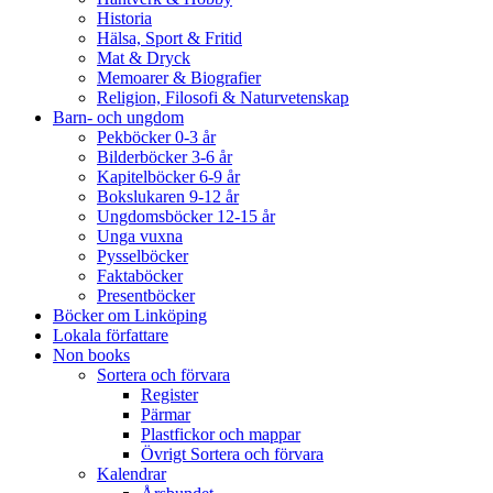
Historia
Hälsa, Sport & Fritid
Mat & Dryck
Memoarer & Biografier
Religion, Filosofi & Naturvetenskap
Barn- och ungdom
Pekböcker 0-3 år
Bilderböcker 3-6 år
Kapitelböcker 6-9 år
Bokslukaren 9-12 år
Ungdomsböcker 12-15 år
Unga vuxna
Pysselböcker
Faktaböcker
Presentböcker
Böcker om Linköping
Lokala författare
Non books
Sortera och förvara
Register
Pärmar
Plastfickor och mappar
Övrigt Sortera och förvara
Kalendrar