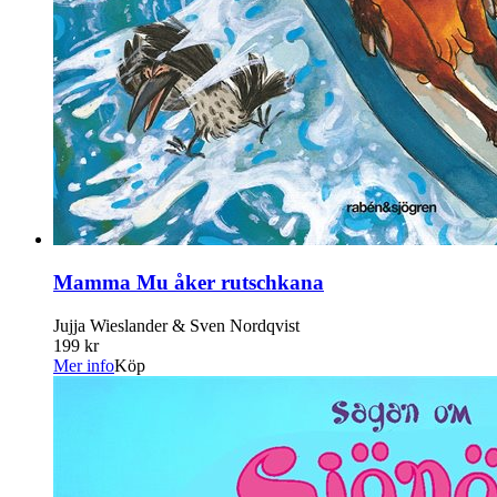
Mamma Mu åker rutschkana
Jujja Wieslander & Sven Nordqvist
199 kr
Mer info
Köp