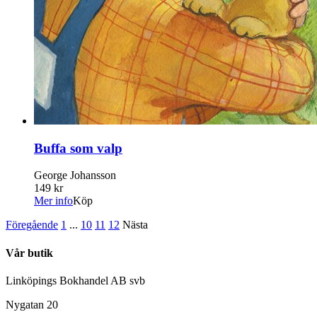
Buffa som valp
George Johansson
149 kr
Mer info
Köp
Föregående
1
...
10
11
12
Nästa
Vår butik
Linköpings Bokhandel AB svb
Nygatan 20