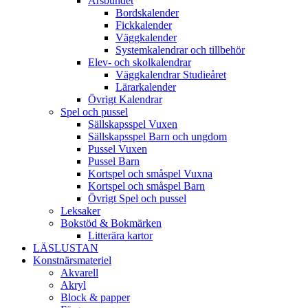
Årsbundet
Bordskalender
Fickkalender
Väggkalender
Systemkalendrar och tillbehör
Elev- och skolkalendrar
Väggkalendrar Studieåret
Lärarkalender
Övrigt Kalendrar
Spel och pussel
Sällskapsspel Vuxen
Sällskapsspel Barn och ungdom
Pussel Vuxen
Pussel Barn
Kortspel och småspel Vuxna
Kortspel och småspel Barn
Övrigt Spel och pussel
Leksaker
Bokstöd & Bokmärken
Litterära kartor
LÄSLUSTAN
Konstnärsmateriel
Akvarell
Akryl
Block & papper