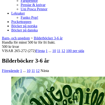
Färgpennor
Penslar & knivar
Uni Posca Pennor
Leksaker
Funko Pop!
Pockettoppen
Böcker på norska
Böcker på danska
Barn- och ungdom
>
Bilderböcker 3-6 år
Handla för minst 500 kr för fri frakt.
500 kr kvar
VISAR
265-272
(272)
Första
1
...
10
11
12
100 per sida
Bilderböcker 3-6 år
Föregående
1
...
10
11
12
Nästa