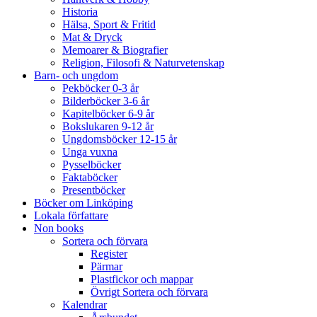
Historia
Hälsa, Sport & Fritid
Mat & Dryck
Memoarer & Biografier
Religion, Filosofi & Naturvetenskap
Barn- och ungdom
Pekböcker 0-3 år
Bilderböcker 3-6 år
Kapitelböcker 6-9 år
Bokslukaren 9-12 år
Ungdomsböcker 12-15 år
Unga vuxna
Pysselböcker
Faktaböcker
Presentböcker
Böcker om Linköping
Lokala författare
Non books
Sortera och förvara
Register
Pärmar
Plastfickor och mappar
Övrigt Sortera och förvara
Kalendrar