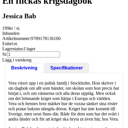
En flickas krigsdagbok
Jessica Bab
199
kr
/ st.
Inbunden
Artikelnummer:
9789178136100
Enhet:
st.
Lagerstatus:
I lager
St:
Lägg i varukorg
Beskrivning
Specifikationer
Vera växer upp i en judisk familj i Stockholm. Hon skriver i
sin dagbok om allt som händer, om skolan som hon precis har
börjat i, och om vännerna och alla deras upptåg. Men också
om det brinnande kriget som härjar i Europa och världen.
Vera och hennes bror märker hur de vuxna sänker sina röster
och pratar bakom stängda dörrar. Kriget har inte kommit till
Sverige, men oron finns där. Både för dem som har det svårt i
andra länder och för att kriget ska bryta ut även här, hos Vera.