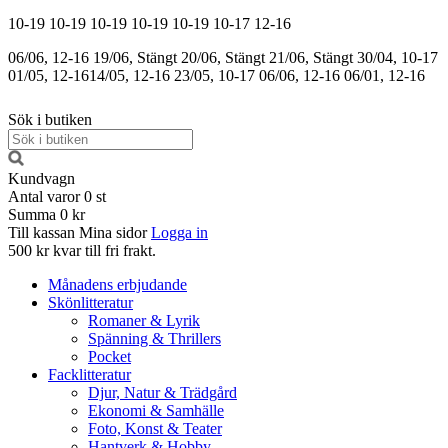
10-19
10-19
10-19
10-19
10-19
10-17
12-16
06/06, 12-16
19/06, Stängt
20/06, Stängt
21/06, Stängt
30/04, 10-17
01/05, 12-16
14/05, 12-16
23/05, 10-17
06/06, 12-16
06/01, 12-16
Sök i butiken
Kundvagn
Antal varor
0
st
Summa
0 kr
Till kassan
Mina sidor
Logga in
500 kr kvar till fri frakt.
Månadens erbjudande
Skönlitteratur
Romaner & Lyrik
Spänning & Thrillers
Pocket
Facklitteratur
Djur, Natur & Trädgård
Ekonomi & Samhälle
Foto, Konst & Teater
Hantverk & Hobby