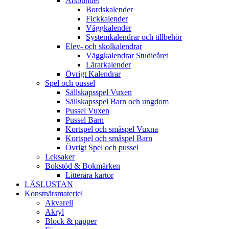
Årsbundet
Bordskalender
Fickkalender
Väggkalender
Systemkalendrar och tillbehör
Elev- och skolkalendrar
Väggkalendrar Studieåret
Lärarkalender
Övrigt Kalendrar
Spel och pussel
Sällskapsspel Vuxen
Sällskapsspel Barn och ungdom
Pussel Vuxen
Pussel Barn
Kortspel och småspel Vuxna
Kortspel och småspel Barn
Övrigt Spel och pussel
Leksaker
Bokstöd & Bokmärken
Litterära kartor
LÄSLUSTAN
Konstnärsmateriel
Akvarell
Akryl
Block & papper