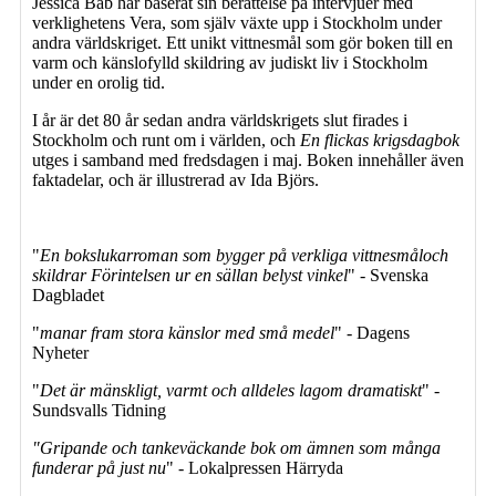
Jessica Bab har baserat sin berättelse på intervjuer med
verklighetens Vera, som själv växte upp i Stockholm under
andra världskriget. Ett unikt vittnesmål som gör boken till en
varm och känslofylld skildring av judiskt liv i Stockholm
under en orolig tid.
I år är det 80 år sedan andra världskrigets slut firades i
Stockholm och runt om i världen, och
En flickas krigsdagbok
utges i samband med fredsdagen i maj. Boken innehåller även
faktadelar, och är illustrerad av Ida Björs.
"
En bokslukarroman som bygger på verkliga vittnesmåloch
skildrar Förintelsen ur en sällan belyst vinkel
" - Svenska
Dagbladet
"
manar fram stora känslor med små medel
" - Dagens
Nyheter
"
Det är mänskligt, varmt och alldeles lagom dramatiskt
" -
Sundsvalls Tidning
"Gripande och tankeväckande bok om ämnen som många
funderar på just nu
" - Lokalpressen Härryda