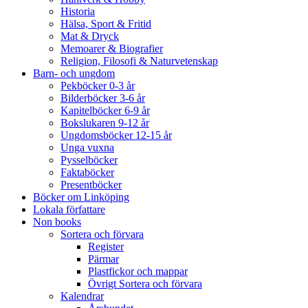
Historia
Hälsa, Sport & Fritid
Mat & Dryck
Memoarer & Biografier
Religion, Filosofi & Naturvetenskap
Barn- och ungdom
Pekböcker 0-3 år
Bilderböcker 3-6 år
Kapitelböcker 6-9 år
Bokslukaren 9-12 år
Ungdomsböcker 12-15 år
Unga vuxna
Pysselböcker
Faktaböcker
Presentböcker
Böcker om Linköping
Lokala författare
Non books
Sortera och förvara
Register
Pärmar
Plastfickor och mappar
Övrigt Sortera och förvara
Kalendrar