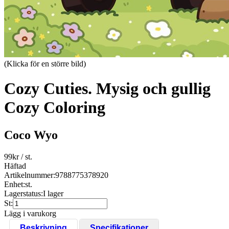
(Klicka för en större bild)
Cozy Cuties. Mysig och gullig
Cozy Coloring
Coco Wyo
99
kr
/ st.
Häftad
Artikelnummer:
9788775378920
Enhet:
st.
Lagerstatus:
I lager
St:
Lägg i varukorg
Beskrivning
Specifikationer