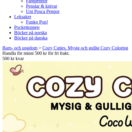
Färgpennor
Penslar & knivar
Uni Posca Pennor
Leksaker
Funko Pop!
Pockettoppen
Böcker på norska
Böcker på danska
Barn- och ungdom
>
Cozy Cuties. Mysig och gullig Cozy Coloring
Handla för minst 500 kr för fri frakt.
500 kr kvar