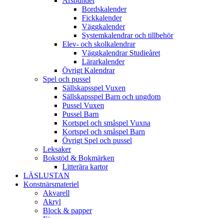
Årsbundet
Bordskalender
Fickkalender
Väggkalender
Systemkalendrar och tillbehör
Elev- och skolkalendrar
Väggkalendrar Studieåret
Lärarkalender
Övrigt Kalendrar
Spel och pussel
Sällskapsspel Vuxen
Sällskapsspel Barn och ungdom
Pussel Vuxen
Pussel Barn
Kortspel och småspel Vuxna
Kortspel och småspel Barn
Övrigt Spel och pussel
Leksaker
Bokstöd & Bokmärken
Litterära kartor
LÄSLUSTAN
Konstnärsmateriel
Akvarell
Akryl
Block & papper