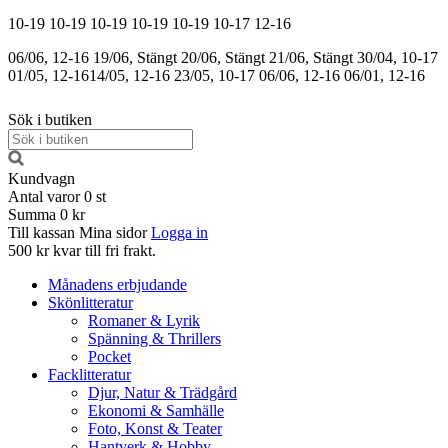
10-19
10-19
10-19
10-19
10-19
10-17
12-16
06/06, 12-16
19/06, Stängt
20/06, Stängt
21/06, Stängt
30/04, 10-17
01/05, 12-16
14/05, 12-16
23/05, 10-17
06/06, 12-16
06/01, 12-16
Sök i butiken
Kundvagn
Antal varor
0
st
Summa
0 kr
Till kassan
Mina sidor
Logga in
500 kr kvar till fri frakt.
Månadens erbjudande
Skönlitteratur
Romaner & Lyrik
Spänning & Thrillers
Pocket
Facklitteratur
Djur, Natur & Trädgård
Ekonomi & Samhälle
Foto, Konst & Teater
Hantverk & Hobby