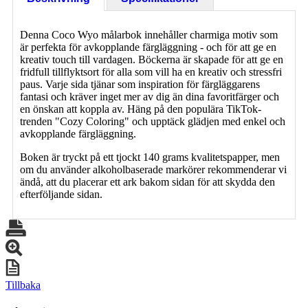
Denna Coco Wyo målarbok innehåller charmiga motiv som
är perfekta för avkopplande färgläggning - och för att ge en
kreativ touch till vardagen. Böckerna är skapade för att ge en
fridfull tillflyktsort för alla som vill ha en kreativ och stressfri
paus. Varje sida tjänar som inspiration för färgläggarens
fantasi och kräver inget mer av dig än dina favoritfärger och
en önskan att koppla av. Häng på den populära TikTok-
trenden "Cozy Coloring" och upptäck glädjen med enkel och
avkopplande färgläggning.
Boken är tryckt på ett tjockt 140 grams kvalitetspapper, men
om du använder alkoholbaserade markörer rekommenderar vi
ändå, att du placerar ett ark bakom sidan för att skydda den
efterföljande sidan.
Tillbaka