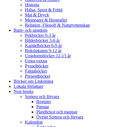
Historia
Hälsa, Sport & Fritid
Mat & Dryck
Memoarer & Biografier
Religion, Filosofi & Naturvetenskap
Barn- och ungdom
Pekböcker 0-3 år
Bilderböcker 3-6 år
Kapitelböcker 6-9 år
Bokslukaren 9-12 år
Ungdomsböcker 12-15 år
Unga vuxna
Pysselböcker
Faktaböcker
Presentböcker
Böcker om Linköping
Lokala författare
Non books
Sortera och förvara
Register
Pärmar
Plastfickor och mappar
Övrigt Sortera och förvara
Kalendrar