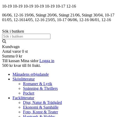
10-19
10-19
10-19
10-19
10-19
10-17
12-16
06/06, 12-16
19/06, Stängt
20/06, Stängt
21/06, Stängt
30/04, 10-17
01/05, 12-16
14/05, 12-16
23/05, 10-17
06/06, 12-16
06/01, 12-16
Sök i butiken
Kundvagn
Antal varor
0
st
Summa
0 kr
Till kassan
Mina sidor
Logga in
500 kr kvar till fri frakt.
Månadens erbjudande
Skönlitteratur
Romaner & Lyrik
Spänning & Thrillers
Pocket
Facklitteratur
Djur, Natur & Trädgård
Ekonomi & Samhälle
Foto, Konst & Teater
Hantverk & Hobby