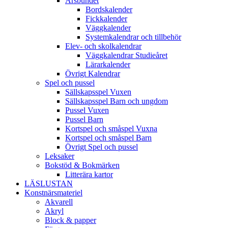
Årsbundet
Bordskalender
Fickkalender
Väggkalender
Systemkalendrar och tillbehör
Elev- och skolkalendrar
Väggkalendrar Studieåret
Lärarkalender
Övrigt Kalendrar
Spel och pussel
Sällskapsspel Vuxen
Sällskapsspel Barn och ungdom
Pussel Vuxen
Pussel Barn
Kortspel och småspel Vuxna
Kortspel och småspel Barn
Övrigt Spel och pussel
Leksaker
Bokstöd & Bokmärken
Litterära kartor
LÄSLUSTAN
Konstnärsmateriel
Akvarell
Akryl
Block & papper