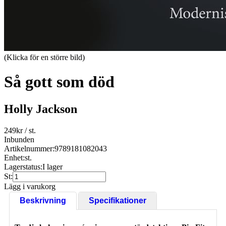
(Klicka för en större bild)
Så gott som död
Holly Jackson
249
kr
/ st.
Inbunden
Artikelnummer:
9789181082043
Enhet:
st.
Lagerstatus:
I lager
St:
Lägg i varukorg
Beskrivning
Specifikationer