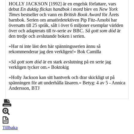
HOLLY JACKSON [1992] är en engelsk författare, vars
debut
En duktig flickas handbok i mord
blev en
New York
Times
bestseller och vann en
British Book Award
för Årets
barnbok. Serien om amatördetektiven Pip Fitz-Amobi har
översatts till 25 språk, sålt i över 6 miljoner exemplar världen
över och adapterats till tv-serie av BBC.
Så gott som död
är
den tredje och avslutande boken i serien.
»Har ni inte läst den här spänningsserien ännu så
rekommenderar jag den verkligen!« Bok Camilla
»
Så gott som död
är en stark avslutning på en serie jag
verkligen tycker om.« Boktokig
»Holly Jackson kan sitt hantverk och drar skickligt ut på
spänningen för att underhålla läsaren.« Betyg: 4 av 5 - Annica
Andersson, BTJ
Tillbaka