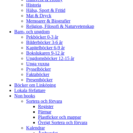
Historia
Hälsa, Sport & Fritid
Mat & Dryck
Memoarer & Biografier
Religion, Filosofi & Naturvetenskap
Barn- och ungdom
Pekböcker 0-3 år
Bilderböcker 3-6 år
Kapitelböcker 6-9 år
Bokslukaren 9-12 år
Ungdomsböcker 12-15 år
Unga vuxna
Pysselböcker
Faktaböcker
Presentböcker
Böcker om Linköping
Lokala författare
Non books
Sortera och förvara
Register
Pärmar
Plastfickor och mappar
Övrigt Sortera och förvara
Kalendrar