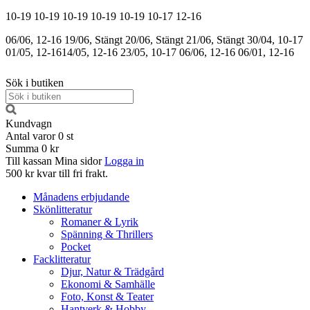
10-19
10-19
10-19
10-19
10-19
10-17
12-16
06/06, 12-16
19/06, Stängt
20/06, Stängt
21/06, Stängt
30/04, 10-17
01/05, 12-16
14/05, 12-16
23/05, 10-17
06/06, 12-16
06/01, 12-16
Sök i butiken
Kundvagn
Antal varor
0
st
Summa
0 kr
Till kassan
Mina sidor
Logga in
500 kr kvar till fri frakt.
Månadens erbjudande
Skönlitteratur
Romaner & Lyrik
Spänning & Thrillers
Pocket
Facklitteratur
Djur, Natur & Trädgård
Ekonomi & Samhälle
Foto, Konst & Teater
Hantverk & Hobby