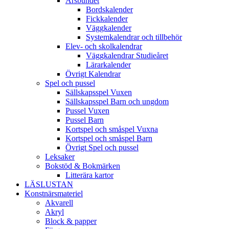
Årsbundet
Bordskalender
Fickkalender
Väggkalender
Systemkalendrar och tillbehör
Elev- och skolkalendrar
Väggkalendrar Studieåret
Lärarkalender
Övrigt Kalendrar
Spel och pussel
Sällskapsspel Vuxen
Sällskapsspel Barn och ungdom
Pussel Vuxen
Pussel Barn
Kortspel och småspel Vuxna
Kortspel och småspel Barn
Övrigt Spel och pussel
Leksaker
Bokstöd & Bokmärken
Litterära kartor
LÄSLUSTAN
Konstnärsmateriel
Akvarell
Akryl
Block & papper