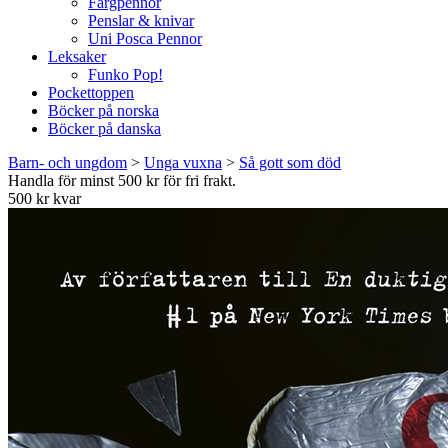
Färgpennor
Penslar & knivar
Uni Posca Pennor
Leksaker
Funko Pop!
Pockettoppen
Böcker på norska
Böcker på danska
Barn- och ungdom
>
Unga vuxna
>
Så gott som död
Handla för minst 500 kr för fri frakt.
500 kr kvar