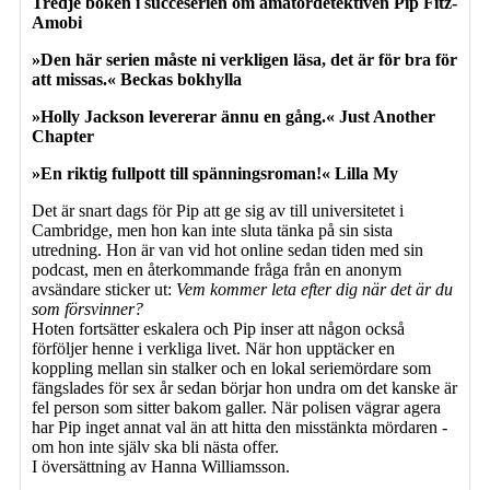
Tredje boken i succéserien om amatördetektiven Pip Fitz-
Amobi
»Den här serien måste ni verkligen läsa, det är för bra för
att missas.« Beckas bokhylla
»Holly Jackson levererar ännu en gång.« Just Another
Chapter
»En riktig fullpott till spänningsroman!« Lilla My
Det är snart dags för Pip att ge sig av till universitetet i
Cambridge, men hon kan inte sluta tänka på sin sista
utredning. Hon är van vid hot online sedan tiden med sin
podcast, men en återkommande fråga från en anonym
avsändare sticker ut:
Vem kommer leta efter dig när det är du
som försvinner?
Hoten fortsätter eskalera och Pip inser att någon också
förföljer henne i verkliga livet. När hon upptäcker en
koppling mellan sin stalker och en lokal seriemördare som
fängslades för sex år sedan börjar hon undra om det kanske är
fel person som sitter bakom galler. När polisen vägrar agera
har Pip inget annat val än att hitta den misstänkta mördaren -
om hon inte själv ska bli nästa offer.
I översättning av Hanna Williamsson.