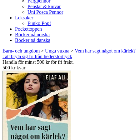
Färgpennor
Penslar & knivar
Uni Posca Pennor
Leksaker
Funko Pop!
Pockettoppen
Böcker på norska
Böcker på danska
Barn- och ungdom
>
Unga vuxna
>
Vem har sagt något om kärlek?
: att bryta sig fri från hedersförtryck
Handla för minst 500 kr för fri frakt.
500 kr kvar