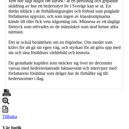
Vem har sagt något om kärlek?
är en personlig och gripande
skildring av hur ett hedersstyrt liv i Sverige kan se ut. En
direkt inblick i de förhållningsregler och förbud som präglade
författarens uppväxt, och som ingen av klasskompisarna
kände till eller fick veta någonting om. Minnena av ett dagligt
förtryck som utövades av de människor som stod henne allra
närmast.
Det är också berättelsen om en frigörelse. Om modet som
krävs för att gå sin egen väg, och styrkan för att göra upp med
sin och sina föräldrars världsbild och historia.
De gestaltade kapitlen som sträcker sig över tre decennier
varvas med hedersrelaterade faktaavsnitt och intervjuer med
författarens föräldrar som delger hur de förhåller sig till
hedersnormer i dag.
Tillbaka
Vår butik