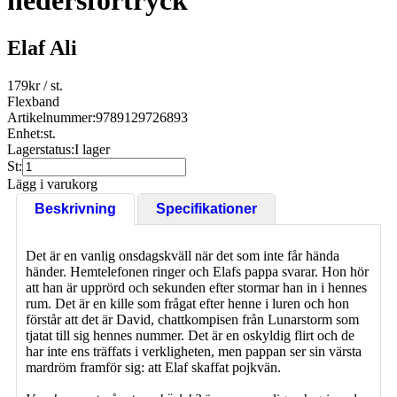
hedersförtryck
Elaf Ali
179
kr
/ st.
Flexband
Artikelnummer:
9789129726893
Enhet:
st.
Lagerstatus:
I lager
St:
Lägg i varukorg
Beskrivning
Specifikationer
Det är en vanlig onsdagskväll när det som inte får hända
händer. Hemtelefonen ringer och Elafs pappa svarar. Hon hör
att han är upprörd och sekunden efter stormar han in i hennes
rum. Det är en kille som frågat efter henne i luren och hon
förstår att det är David, chattkompisen från Lunarstorm som
tjatat till sig hennes nummer. Det är en oskyldig flirt och de
har inte ens träffats i verkligheten, men pappan ser sin värsta
mardröm framför sig: att Elaf skaffat pojkvän.