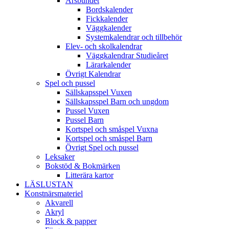
Årsbundet
Bordskalender
Fickkalender
Väggkalender
Systemkalendrar och tillbehör
Elev- och skolkalendrar
Väggkalendrar Studieåret
Lärarkalender
Övrigt Kalendrar
Spel och pussel
Sällskapsspel Vuxen
Sällskapsspel Barn och ungdom
Pussel Vuxen
Pussel Barn
Kortspel och småspel Vuxna
Kortspel och småspel Barn
Övrigt Spel och pussel
Leksaker
Bokstöd & Bokmärken
Litterära kartor
LÄSLUSTAN
Konstnärsmateriel
Akvarell
Akryl
Block & papper