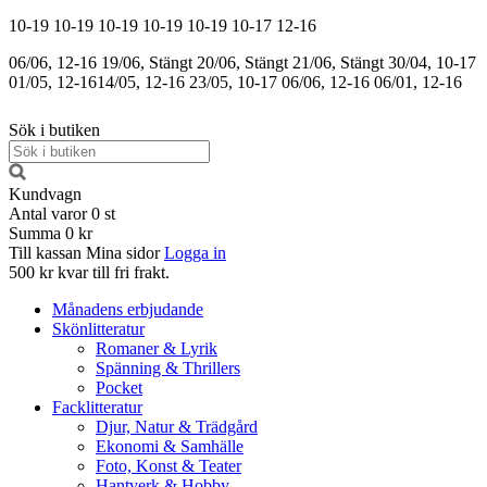
10-19
10-19
10-19
10-19
10-19
10-17
12-16
06/06, 12-16
19/06, Stängt
20/06, Stängt
21/06, Stängt
30/04, 10-17
01/05, 12-16
14/05, 12-16
23/05, 10-17
06/06, 12-16
06/01, 12-16
Sök i butiken
Kundvagn
Antal varor
0
st
Summa
0 kr
Till kassan
Mina sidor
Logga in
500 kr kvar till fri frakt.
Månadens erbjudande
Skönlitteratur
Romaner & Lyrik
Spänning & Thrillers
Pocket
Facklitteratur
Djur, Natur & Trädgård
Ekonomi & Samhälle
Foto, Konst & Teater
Hantverk & Hobby