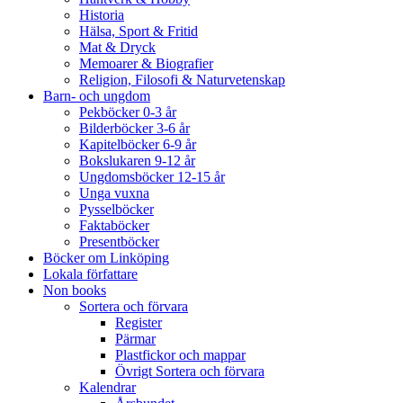
Historia
Hälsa, Sport & Fritid
Mat & Dryck
Memoarer & Biografier
Religion, Filosofi & Naturvetenskap
Barn- och ungdom
Pekböcker 0-3 år
Bilderböcker 3-6 år
Kapitelböcker 6-9 år
Bokslukaren 9-12 år
Ungdomsböcker 12-15 år
Unga vuxna
Pysselböcker
Faktaböcker
Presentböcker
Böcker om Linköping
Lokala författare
Non books
Sortera och förvara
Register
Pärmar
Plastfickor och mappar
Övrigt Sortera och förvara
Kalendrar