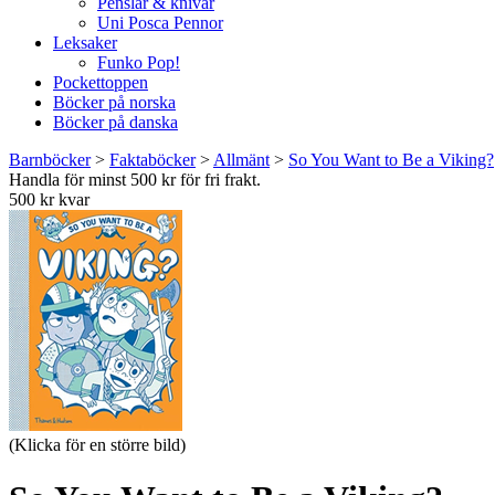
Penslar & knivar
Uni Posca Pennor
Leksaker
Funko Pop!
Pockettoppen
Böcker på norska
Böcker på danska
Barnböcker
>
Faktaböcker
>
Allmänt
>
So You Want to Be a Viking?
Handla för minst 500 kr för fri frakt.
500 kr kvar
(Klicka för en större bild)