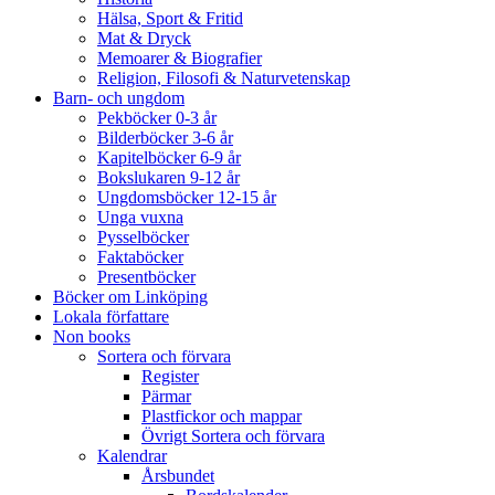
Hälsa, Sport & Fritid
Mat & Dryck
Memoarer & Biografier
Religion, Filosofi & Naturvetenskap
Barn- och ungdom
Pekböcker 0-3 år
Bilderböcker 3-6 år
Kapitelböcker 6-9 år
Bokslukaren 9-12 år
Ungdomsböcker 12-15 år
Unga vuxna
Pysselböcker
Faktaböcker
Presentböcker
Böcker om Linköping
Lokala författare
Non books
Sortera och förvara
Register
Pärmar
Plastfickor och mappar
Övrigt Sortera och förvara
Kalendrar
Årsbundet