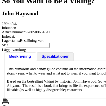
So You Want to Be a Viking?
John Haywood
199
kr
/ st.
Inbunden
Artikelnummer:
9780500651841
Enhet:
st.
Lagerstatus:
Beställningsvara
St:
Lägg i varukorg
Beskrivning
Specifikationer
This humorous and handy guide contains all the information aspiri
stormy seas; what to wear and what not to wear if you want to look
Based on the bestselling Viking by historian John Haywood, So you 
Akiyama. The result is a book that brings to life the experience of 
likeable (as well as highly disagreeable) characters.