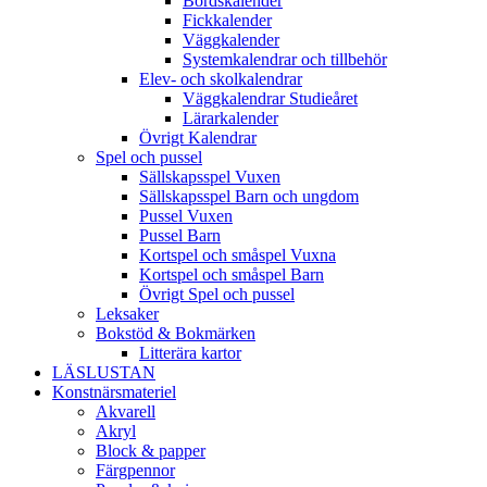
Bordskalender
Fickkalender
Väggkalender
Systemkalendrar och tillbehör
Elev- och skolkalendrar
Väggkalendrar Studieåret
Lärarkalender
Övrigt Kalendrar
Spel och pussel
Sällskapsspel Vuxen
Sällskapsspel Barn och ungdom
Pussel Vuxen
Pussel Barn
Kortspel och småspel Vuxna
Kortspel och småspel Barn
Övrigt Spel och pussel
Leksaker
Bokstöd & Bokmärken
Litterära kartor
LÄSLUSTAN
Konstnärsmateriel
Akvarell
Akryl
Block & papper
Färgpennor