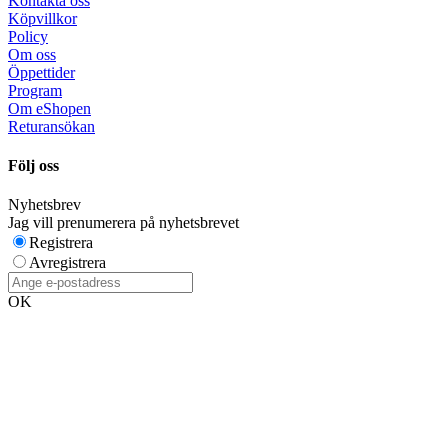
Kontakta oss
Köpvillkor
Policy
Om oss
Öppettider
Program
Om eShopen
Returansökan
Följ oss
Nyhetsbrev
Jag vill prenumerera på nyhetsbrevet
Registrera
Avregistrera
OK