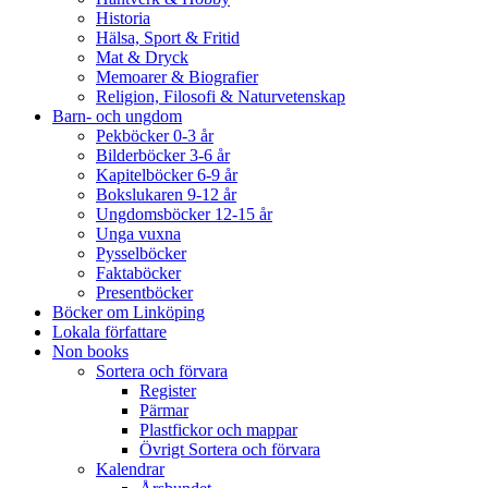
Historia
Hälsa, Sport & Fritid
Mat & Dryck
Memoarer & Biografier
Religion, Filosofi & Naturvetenskap
Barn- och ungdom
Pekböcker 0-3 år
Bilderböcker 3-6 år
Kapitelböcker 6-9 år
Bokslukaren 9-12 år
Ungdomsböcker 12-15 år
Unga vuxna
Pysselböcker
Faktaböcker
Presentböcker
Böcker om Linköping
Lokala författare
Non books
Sortera och förvara
Register
Pärmar
Plastfickor och mappar
Övrigt Sortera och förvara
Kalendrar