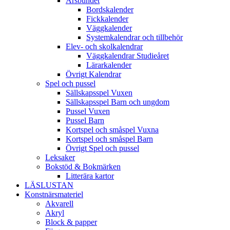
Årsbundet
Bordskalender
Fickkalender
Väggkalender
Systemkalendrar och tillbehör
Elev- och skolkalendrar
Väggkalendrar Studieåret
Lärarkalender
Övrigt Kalendrar
Spel och pussel
Sällskapsspel Vuxen
Sällskapsspel Barn och ungdom
Pussel Vuxen
Pussel Barn
Kortspel och småspel Vuxna
Kortspel och småspel Barn
Övrigt Spel och pussel
Leksaker
Bokstöd & Bokmärken
Litterära kartor
LÄSLUSTAN
Konstnärsmateriel
Akvarell
Akryl
Block & papper