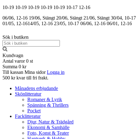
10-19
10-19
10-19
10-19
10-19
10-17
12-16
06/06, 12-16
19/06, Stängt
20/06, Stängt
21/06, Stängt
30/04, 10-17
01/05, 12-16
14/05, 12-16
23/05, 10-17
06/06, 12-16
06/01, 12-16
Sök i butiken
Kundvagn
Antal varor
0
st
Summa
0 kr
Till kassan
Mina sidor
Logga in
500 kr kvar till fri frakt.
Månadens erbjudande
Skönlitteratur
Romaner & Lyrik
Spänning & Thrillers
Pocket
Facklitteratur
Djur, Natur & Trädgård
Ekonomi & Samhälle
Foto, Konst & Teater
Hantverk & Hobby