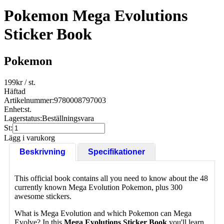
Pokemon Mega Evolutions
Sticker Book
Pokemon
199
kr
/ st.
Häftad
Artikelnummer:
9780008797003
Enhet:
st.
Lagerstatus:
Beställningsvara
St:
Lägg i varukorg
Beskrivning
Specifikationer
This official book contains all you need to know about the 48
currently known Mega Evolution Pokemon, plus 300
awesome stickers.
What is Mega Evolution and which Pokemon can Mega
Evolve? In this
Mega Evolutions Sticker Book
you'll learn