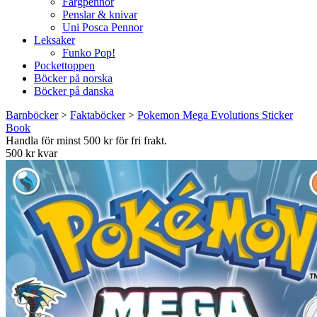
Färgpennor
Penslar & knivar
Uni Posca Pennor
Leksaker
Funko Pop!
Pockettoppen
Böcker på norska
Böcker på danska
Barnböcker
>
Faktaböcker
>
Pokemon Mega Evolutions Sticker
Book
Handla för minst 500 kr för fri frakt.
500 kr kvar