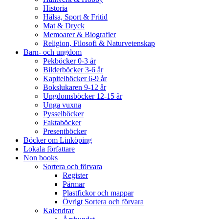
Historia
Hälsa, Sport & Fritid
Mat & Dryck
Memoarer & Biografier
Religion, Filosofi & Naturvetenskap
Barn- och ungdom
Pekböcker 0-3 år
Bilderböcker 3-6 år
Kapitelböcker 6-9 år
Bokslukaren 9-12 år
Ungdomsböcker 12-15 år
Unga vuxna
Pysselböcker
Faktaböcker
Presentböcker
Böcker om Linköping
Lokala författare
Non books
Sortera och förvara
Register
Pärmar
Plastfickor och mappar
Övrigt Sortera och förvara
Kalendrar