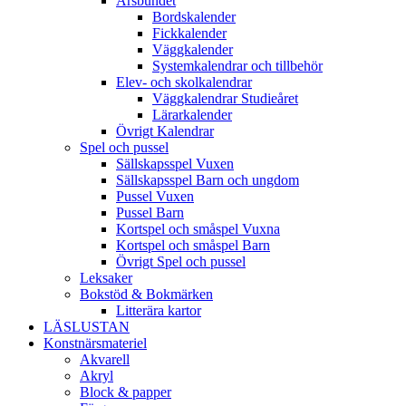
Årsbundet
Bordskalender
Fickkalender
Väggkalender
Systemkalendrar och tillbehör
Elev- och skolkalendrar
Väggkalendrar Studieåret
Lärarkalender
Övrigt Kalendrar
Spel och pussel
Sällskapsspel Vuxen
Sällskapsspel Barn och ungdom
Pussel Vuxen
Pussel Barn
Kortspel och småspel Vuxna
Kortspel och småspel Barn
Övrigt Spel och pussel
Leksaker
Bokstöd & Bokmärken
Litterära kartor
LÄSLUSTAN
Konstnärsmateriel
Akvarell
Akryl
Block & papper