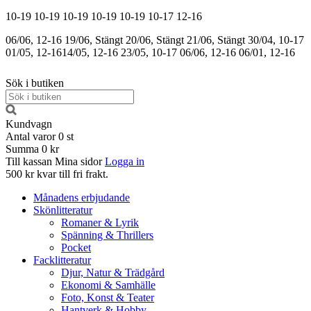
10-19
10-19
10-19
10-19
10-19
10-17
12-16
06/06, 12-16
19/06, Stängt
20/06, Stängt
21/06, Stängt
30/04, 10-17
01/05, 12-16
14/05, 12-16
23/05, 10-17
06/06, 12-16
06/01, 12-16
Sök i butiken
Kundvagn
Antal varor
0
st
Summa
0 kr
Till kassan
Mina sidor
Logga in
500 kr kvar till fri frakt.
Månadens erbjudande
Skönlitteratur
Romaner & Lyrik
Spänning & Thrillers
Pocket
Facklitteratur
Djur, Natur & Trädgård
Ekonomi & Samhälle
Foto, Konst & Teater
Hantverk & Hobby