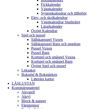
Bordskalender
Fickkalender
Väggkalender
Systemkalendrar och tillbehör
Elev- och skolkalendrar
Väggkalendrar Studieåret
Lärarkalender
Övrigt Kalendrar
Spel och pussel
Sällskapsspel Vuxen
Sällskapsspel Barn och ungdom
Pussel Vuxen
Pussel Barn
Kortspel och småspel Vuxna
Kortspel och småspel Barn
Övrigt Spel och pussel
Leksaker
Bokstöd & Bokmärken
Litterära kartor
LÄSLUSTAN
Konstnärsmateriel
Akvarell
Akryl
Block & papper
Färgpennor