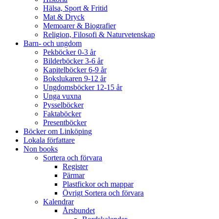
Hälsa, Sport & Fritid
Mat & Dryck
Memoarer & Biografier
Religion, Filosofi & Naturvetenskap
Barn- och ungdom
Pekböcker 0-3 år
Bilderböcker 3-6 år
Kapitelböcker 6-9 år
Bokslukaren 9-12 år
Ungdomsböcker 12-15 år
Unga vuxna
Pysselböcker
Faktaböcker
Presentböcker
Böcker om Linköping
Lokala författare
Non books
Sortera och förvara
Register
Pärmar
Plastfickor och mappar
Övrigt Sortera och förvara
Kalendrar
Årsbundet