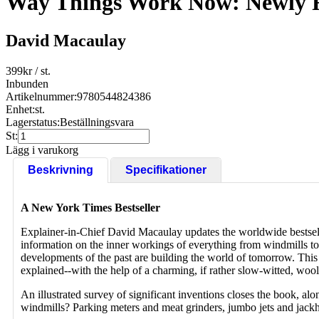
Way Things Work Now: Newly R
David Macaulay
399
kr
/ st.
Inbunden
Artikelnummer:
9780544824386
Enhet:
st.
Lagerstatus:
Beställningsvara
St:
Lägg i varukorg
Beskrivning
Specifikationer
A New York Times Bestseller
Explainer-in-Chief David Macaulay updates the worldwide bestse
information on the inner workings of everything from windmills t
developments of the past are building the world of tomorrow. This s
explained--with the help of a charming, if rather slow-witted, wo
An illustrated survey of significant inventions closes the book, al
windmills? Parking meters and meat grinders, jumbo jets and jackh