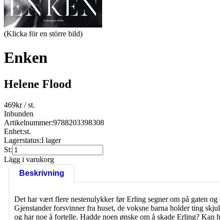
(Klicka för en större bild)
Enken
Helene Flood
469
kr
/ st.
Inbunden
Artikelnummer:
9788203398308
Enhet:
st.
Lagerstatus:
I lager
St:
Lägg i varukorg
Beskrivning
Det har vært flere nestenulykker før Erling segner om på gaten og
Gjenstander forsvinner fra huset, de voksne barna holder ting skjul
og har noe å fortelle. Hadde noen ønske om å skade Erling? Kan ha