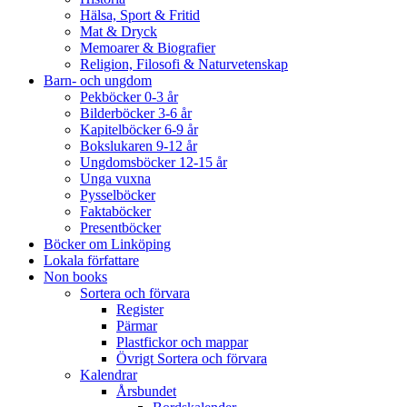
Hälsa, Sport & Fritid
Mat & Dryck
Memoarer & Biografier
Religion, Filosofi & Naturvetenskap
Barn- och ungdom
Pekböcker 0-3 år
Bilderböcker 3-6 år
Kapitelböcker 6-9 år
Bokslukaren 9-12 år
Ungdomsböcker 12-15 år
Unga vuxna
Pysselböcker
Faktaböcker
Presentböcker
Böcker om Linköping
Lokala författare
Non books
Sortera och förvara
Register
Pärmar
Plastfickor och mappar
Övrigt Sortera och förvara
Kalendrar
Årsbundet