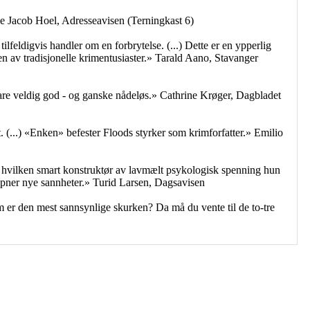
Ole Jacob Hoel, Adresseavisen (Terningkast 6)
eldigvis handler om en forbrytelse. (...) Dette er en ypperlig
n av tradisjonelle krimentusiaster.» Tarald Aano, Stavanger
are veldig god - og ganske nådeløs.» Cathrine Krøger, Dagbladet
 (...) «Enken» befester Floods styrker som krimforfatter.» Emilio
n hvilken smart konstruktør av lavmælt psykologisk spenning hun
åpner nye sannheter.» Turid Larsen, Dagsavisen
om er den mest sannsynlige skurken? Da må du vente til de to-tre