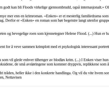
g som godt kan bli Floods virkelige gjennombrudd, også internasjonalt.» 
ye mer enn en krimroman. «Enken» er et mesterlig familiedrama som tilf
 lag. Derfor er «Enken» en roman som bør begeistre langt utenfor gruppe
heten og bevegelige roen som kjennetegner Helene Flood. (...) Hun er b
t for å veve sammen krimplott med et psykologisk interessant portrett.
som vil glede enhver tilhenger av blodløs krim. (...) I Enken viser hu
d boksidene, de små avsløringene som kommer dryppvis, replikkene som 
ldri tråden, heller ikke i den konkrete handlinga. Og vil du vite hvem s
sen, Nettavisen