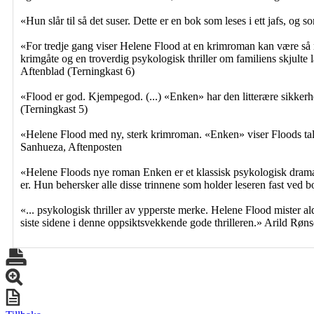
«Hun slår til så det suser. Dette er en bok som leses i ett jafs, o
«For tredje gang viser Helene Flood at en krimroman kan være så m
krimgåte og en troverdig psykologisk thriller om familiens skjulte
Aftenblad (Terningkast 6)
«Flood er god. Kjempegod. (...) «Enken» har den litterære sikker
(Terningkast 5)
«Helene Flood med ny, sterk krimroman. «Enken» viser Floods talen
Sanhueza, Aftenposten
«Helene Floods nye roman Enken er et klassisk psykologisk drama 
er. Hun behersker alle disse trinnene som holder leseren fast ve
«... psykologisk thriller av ypperste merke. Helene Flood mister a
siste sidene i denne oppsiktsvekkende gode thrilleren.» Arild Røn