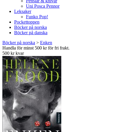
Penslar & knivar
Uni Posca Pennor
Leksaker
Funko Pop!
Pockettoppen
Böcker på norska
Böcker på danska
Böcker på norska
>
Enken
Handla för minst 500 kr för fri frakt.
500 kr kvar