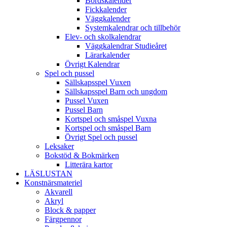
Bordskalender
Fickkalender
Väggkalender
Systemkalendrar och tillbehör
Elev- och skolkalendrar
Väggkalendrar Studieåret
Lärarkalender
Övrigt Kalendrar
Spel och pussel
Sällskapsspel Vuxen
Sällskapsspel Barn och ungdom
Pussel Vuxen
Pussel Barn
Kortspel och småspel Vuxna
Kortspel och småspel Barn
Övrigt Spel och pussel
Leksaker
Bokstöd & Bokmärken
Litterära kartor
LÄSLUSTAN
Konstnärsmateriel
Akvarell
Akryl
Block & papper
Färgpennor