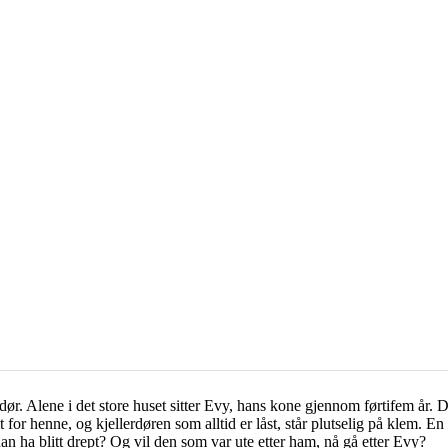
 dør. Alene i det store huset sitter Evy, hans kone gjennom førtifem år
t for henne, og kjellerdøren som alltid er låst, står plutselig på klem
n ha blitt drept? Og vil den som var ute etter ham, nå gå etter Evy?