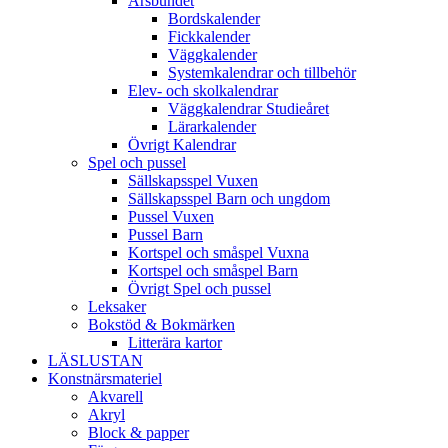
Årsbundet
Bordskalender
Fickkalender
Väggkalender
Systemkalendrar och tillbehör
Elev- och skolkalendrar
Väggkalendrar Studieåret
Lärarkalender
Övrigt Kalendrar
Spel och pussel
Sällskapsspel Vuxen
Sällskapsspel Barn och ungdom
Pussel Vuxen
Pussel Barn
Kortspel och småspel Vuxna
Kortspel och småspel Barn
Övrigt Spel och pussel
Leksaker
Bokstöd & Bokmärken
Litterära kartor
LÄSLUSTAN
Konstnärsmateriel
Akvarell
Akryl
Block & papper