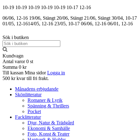
10-19
10-19
10-19
10-19
10-19
10-17
12-16
06/06, 12-16
19/06, Stängt
20/06, Stängt
21/06, Stängt
30/04, 10-17
01/05, 12-16
14/05, 12-16
23/05, 10-17
06/06, 12-16
06/01, 12-16
Sök i butiken
Kundvagn
Antal varor
0
st
Summa
0 kr
Till kassan
Mina sidor
Logga in
500 kr kvar till fri frakt.
Månadens erbjudande
Skönlitteratur
Romaner & Lyrik
Spänning & Thrillers
Pocket
Facklitteratur
Djur, Natur & Trädgård
Ekonomi & Samhälle
Foto, Konst & Teater
Hantverk & Hobby