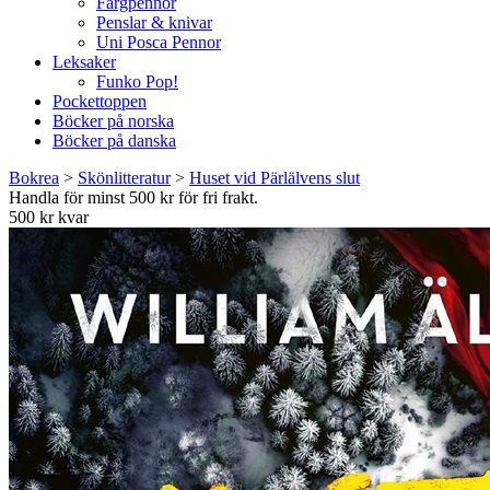
Färgpennor
Penslar & knivar
Uni Posca Pennor
Leksaker
Funko Pop!
Pockettoppen
Böcker på norska
Böcker på danska
Bokrea
>
Skönlitteratur
>
Huset vid Pärlälvens slut
Handla för minst 500 kr för fri frakt.
500 kr kvar