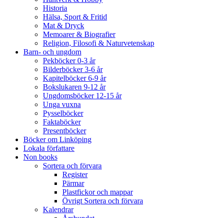
Historia
Hälsa, Sport & Fritid
Mat & Dryck
Memoarer & Biografier
Religion, Filosofi & Naturvetenskap
Barn- och ungdom
Pekböcker 0-3 år
Bilderböcker 3-6 år
Kapitelböcker 6-9 år
Bokslukaren 9-12 år
Ungdomsböcker 12-15 år
Unga vuxna
Pysselböcker
Faktaböcker
Presentböcker
Böcker om Linköping
Lokala författare
Non books
Sortera och förvara
Register
Pärmar
Plastfickor och mappar
Övrigt Sortera och förvara
Kalendrar