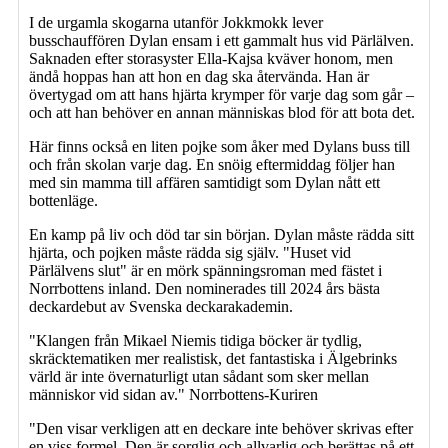
I de urgamla skogarna utanför Jokkmokk lever
busschauffören Dylan ensam i ett gammalt hus vid Pärlälven.
Saknaden efter storasyster Ella-Kajsa kväver honom, men
ändå hoppas han att hon en dag ska återvända. Han är
övertygad om att hans hjärta krymper för varje dag som går –
och att han behöver en annan människas blod för att bota det.
Här finns också en liten pojke som åker med Dylans buss till
och från skolan varje dag. En snöig eftermiddag följer han
med sin mamma till affären samtidigt som Dylan nått ett
bottenläge.
En kamp på liv och död tar sin början. Dylan måste rädda sitt
hjärta, och pojken måste rädda sig själv. "Huset vid
Pärlälvens slut" är en mörk spänningsroman med fästet i
Norrbottens inland. Den nominerades till 2024 års bästa
deckardebut av Svenska deckarakademin.
"Klangen från Mikael Niemis tidiga böcker är tydlig,
skräcktematiken mer realistisk, det fantastiska i Älgebrinks
värld är inte övernaturligt utan sådant som sker mellan
människor vid sidan av." Norrbottens-Kuriren
"Den visar verkligen att en deckare inte behöver skrivas efter
en viss formel. Den är sorglig och allvarlig och berättas på ett