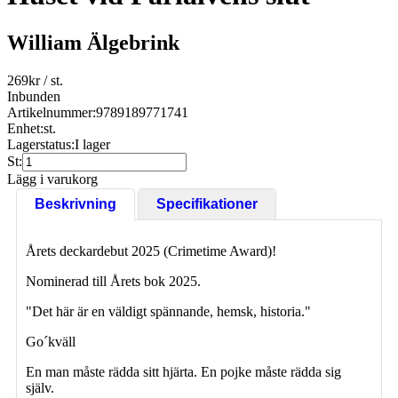
William Älgebrink
269
kr
/ st.
Inbunden
Artikelnummer:
9789189771741
Enhet:
st.
Lagerstatus:
I lager
St:
Lägg i varukorg
Beskrivning
Specifikationer
Årets deckardebut 2025 (Crimetime Award)!
Nominerad till Årets bok 2025.
"Det här är en väldigt spännande, hemsk, historia."
Go´kväll
En man måste rädda sitt hjärta. En pojke måste rädda sig
själv.