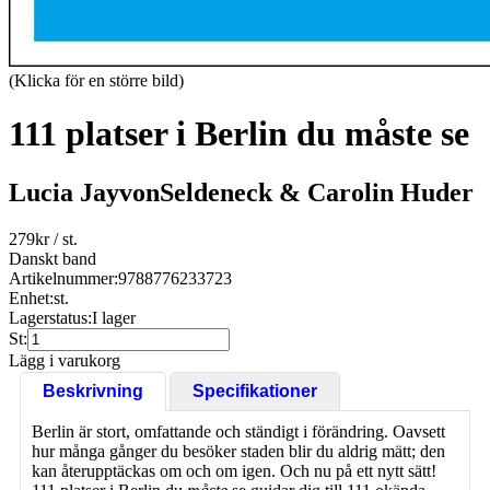
(Klicka för en större bild)
111 platser i Berlin du måste se
Lucia JayvonSeldeneck & Carolin Huder
279
kr
/ st.
Danskt band
Artikelnummer:
9788776233723
Enhet:
st.
Lagerstatus:
I lager
St:
Lägg i varukorg
Beskrivning
Specifikationer
Berlin är stort, omfattande och ständigt i förändring. Oavsett
hur många gånger du besöker staden blir du aldrig mätt; den
kan återupptäckas om och om igen. Och nu på ett nytt sätt!