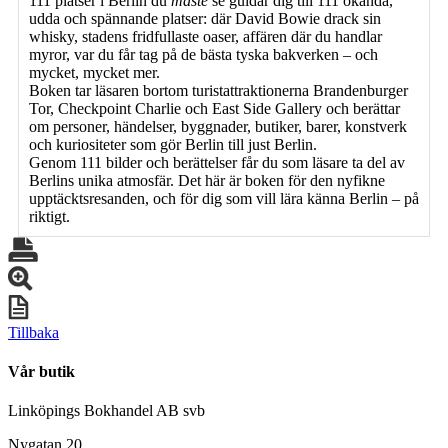
111 platser i Berlin du
måste
se guidar dig till 111 okända,
udda och spännande platser: där David Bowie drack sin
whisky, stadens fridfullaste oaser, affären där du handlar
myror, var du får tag på de bästa tyska bakverken – och
mycket, mycket mer.
Boken tar läsaren bortom turistattraktionerna Brandenburger
Tor, Checkpoint Charlie och East Side Gallery och berättar
om personer, händelser, byggnader, butiker, barer, konstverk
och kuriositeter som gör Berlin till just Berlin.
Genom 111 bilder och berättelser får du som läsare ta del av
Berlins unika atmosfär. Det här är boken för den nyfikne
upptäcktsresanden, och för dig som vill lära känna Berlin – på
riktigt.
Tillbaka
Vår butik
Linköpings Bokhandel AB svb
Nygatan 20