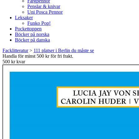
Färgpennor
Penslar & knivar
Uni Posca Pennor
Leksaker
Funko Pop!
Pockettoppen
Böcker på norska
Böcker på danska
Facklitteratur
>
111 platser i Berlin du måste se
Handla för minst 500 kr för fri frakt.
500 kr kvar