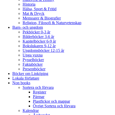
Historia
Hälsa, Sport & Fritid
Mat & Dryck
Memoarer & Biografier
Religion, Filosofi & Naturvetenskap
Barn- och ungdom
Pekböcker 0-3 år
Bilderböcker 3-6 år
Kapitelböcker 6-9 år
Bokslukaren 9-12 år
Ungdomsböcker 12-15 år
Unga vuxna
Pysselböcker
Faktaböcker
Presentböcker
Böcker om Linköping
Lokala författare
Non books
Sortera och förvara
Register
Pärmar
Plastfickor och mappar
Övrigt Sortera och förvara
Kalendrar