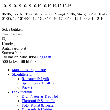
10-19
10-19
10-19
10-19
10-19
10-17
12-16
06/06, 12-16
19/06, Stängt
20/06, Stängt
21/06, Stängt
30/04, 10-17
01/05, 12-16
14/05, 12-16
23/05, 10-17
06/06, 12-16
06/01, 12-16
Sök i butiken
Kundvagn
Antal varor
0
st
Summa
0 kr
Till kassan
Mina sidor
Logga in
500 kr kvar till fri frakt.
Månadens erbjudande
Skönlitteratur
Romaner & Lyrik
Spänning & Thrillers
Pocket
Facklitteratur
Djur, Natur & Trädgård
Ekonomi & Samhälle
Foto, Konst & Teater
Hantverk & Hobby