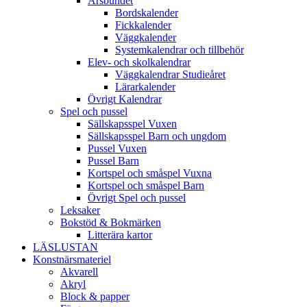
Årsbundet
Bordskalender
Fickkalender
Väggkalender
Systemkalendrar och tillbehör
Elev- och skolkalendrar
Väggkalendrar Studieåret
Lärarkalender
Övrigt Kalendrar
Spel och pussel
Sällskapsspel Vuxen
Sällskapsspel Barn och ungdom
Pussel Vuxen
Pussel Barn
Kortspel och småspel Vuxna
Kortspel och småspel Barn
Övrigt Spel och pussel
Leksaker
Bokstöd & Bokmärken
Litterära kartor
LÄSLUSTAN
Konstnärsmateriel
Akvarell
Akryl
Block & papper