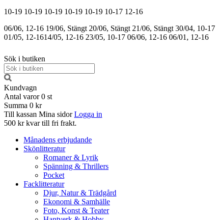
10-19
10-19
10-19
10-19
10-19
10-17
12-16
06/06, 12-16
19/06, Stängt
20/06, Stängt
21/06, Stängt
30/04, 10-17
01/05, 12-16
14/05, 12-16
23/05, 10-17
06/06, 12-16
06/01, 12-16
Sök i butiken
Kundvagn
Antal varor
0
st
Summa
0 kr
Till kassan
Mina sidor
Logga in
500 kr kvar till fri frakt.
Månadens erbjudande
Skönlitteratur
Romaner & Lyrik
Spänning & Thrillers
Pocket
Facklitteratur
Djur, Natur & Trädgård
Ekonomi & Samhälle
Foto, Konst & Teater
Hantverk & Hobby