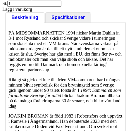
St:
Lägg i varukorg
Beskrivning
Specifikationer
PÅ MIDSOMMARNATTEN 1994 nickar Martin Dahlin in
3-1 mot Ryssland och skickar Sverige vidare i turneringen
som ska sluta med ett VM-brons. När svenskarna vaknar på
midsommardagen är det till ett nytt land; den ekonomiska
krisen är slut, Sverige har gått med i EU, det finns fler tv- och
radiokanaler och man kan välja skola och läkare. Det har
byggts en bro till Danmark och homosexuella får ingå
registrerat partnerskap.
Riktigt så gick det inte till. Men VM-sommaren har i mångas
minnen blivit symbolisk för den brytningstid som Sverige
gick igenom under 90-talets första år. I
1994: Sommaren som
förändrade Sverige för alltid
blickar Joakim Broman tillbaka
på de många förändringarna 30 år senare, och hittar vårt land
idag.
JOAKIM BROMAN är född 1983 i Robertsfors och uppväxt
i Ramsele i Ångermanland. Han debuterade 2023 med den
kritikerrosade Döden vid Faxälvens strand: Om sveket mot