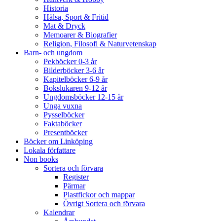
Historia
Hälsa, Sport & Fritid
Mat & Dryck
Memoarer & Biografier
Religion, Filosofi & Naturvetenskap
Barn- och ungdom
Pekböcker 0-3 år
Bilderböcker 3-6 år
Kapitelböcker 6-9 år
Bokslukaren 9-12 år
Ungdomsböcker 12-15 år
Unga vuxna
Pysselböcker
Faktaböcker
Presentböcker
Böcker om Linköping
Lokala författare
Non books
Sortera och förvara
Register
Pärmar
Plastfickor och mappar
Övrigt Sortera och förvara
Kalendrar