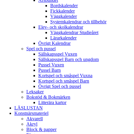
Årsbundet
Bordskalender
Fickkalender
Väggkalender
Systemkalendrar och tillbehör
Elev- och skolkalendrar
Väggkalendrar Studieåret
Lärarkalender
Övrigt Kalendrar
Spel och pussel
Sällskapsspel Vuxen
Sällskapsspel Barn och ungdom
Pussel Vuxen
Pussel Barn
Kortspel och småspel Vuxna
Kortspel och småspel Barn
Övrigt Spel och pussel
Leksaker
Bokstöd & Bokmärken
Litterära kartor
LÄSLUSTAN
Konstnärsmateriel
Akvarell
Akryl
Block & papper