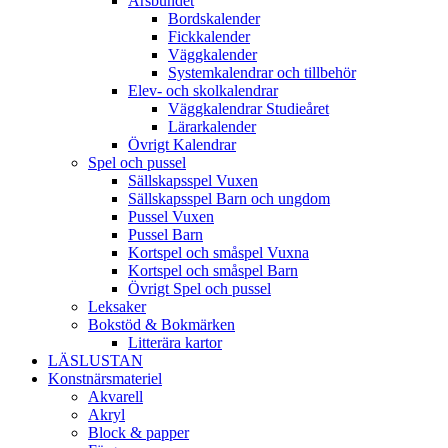
Årsbundet
Bordskalender
Fickkalender
Väggkalender
Systemkalendrar och tillbehör
Elev- och skolkalendrar
Väggkalendrar Studieåret
Lärarkalender
Övrigt Kalendrar
Spel och pussel
Sällskapsspel Vuxen
Sällskapsspel Barn och ungdom
Pussel Vuxen
Pussel Barn
Kortspel och småspel Vuxna
Kortspel och småspel Barn
Övrigt Spel och pussel
Leksaker
Bokstöd & Bokmärken
Litterära kartor
LÄSLUSTAN
Konstnärsmateriel
Akvarell
Akryl
Block & papper