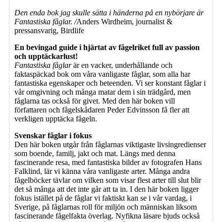
Den enda bok jag skulle sätta i händerna på en nybörjare är
Fantastiska fåglar. /
Anders Wirdheim, journalist &
pressansvarig, Birdlife
En bevingad guide i hjärtat av fågelriket full av passion
och upptäckarlust!
Fantastiska fåglar
är en vacker, underhållande och
faktaspäckad bok om våra vanligaste fåglar, som alla har
fantastiska egenskaper och beteenden. Vi ser konstant fåglar i
vår omgivning och många matar dem i sin trädgård, men
fåglarna tas också för givet. Med den här boken vill
författaren och fågelskådaren Peder Edvinsson få fler att
verkligen upptäcka fågeln.
Svenskar fåglar i fokus
Den här boken utgår från fåglarnas viktigaste livsingredienser
som boende, familj, jakt och mat. Längs med denna
fascinerande resa, med fantastiska bilder av fotografen Hans
Falklind, lär vi känna våra vanligaste arter. Många andra
fågelböcker tävlar om vilken som visar flest arter till slut blir
det så många att det inte går att ta in. I den här boken ligger
fokus istället på de fåglar vi faktiskt kan se i vår vardag, i
Sverige, på fåglarnas roll för miljön och människan liksom
fascinerande fågelfakta överlag. Nyfikna läsare bjuds också