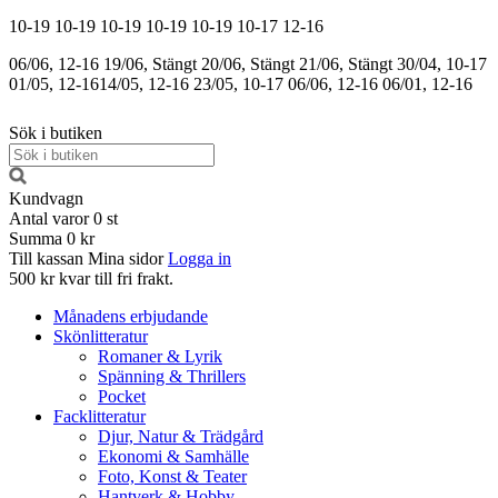
10-19
10-19
10-19
10-19
10-19
10-17
12-16
06/06, 12-16
19/06, Stängt
20/06, Stängt
21/06, Stängt
30/04, 10-17
01/05, 12-16
14/05, 12-16
23/05, 10-17
06/06, 12-16
06/01, 12-16
Sök i butiken
Kundvagn
Antal varor
0
st
Summa
0 kr
Till kassan
Mina sidor
Logga in
500 kr kvar till fri frakt.
Månadens erbjudande
Skönlitteratur
Romaner & Lyrik
Spänning & Thrillers
Pocket
Facklitteratur
Djur, Natur & Trädgård
Ekonomi & Samhälle
Foto, Konst & Teater
Hantverk & Hobby