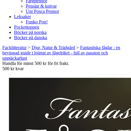
Färgpennor
Penslar & knivar
Uni Posca Pennor
Leksaker
Funko Pop!
Pockettoppen
Böcker på norska
Böcker på danska
Facklitteratur
>
Djur, Natur & Trädgård
>
Fantastiska fåglar : en
bevingad guide i hjärtat av fågelriket - full av passion och
upptäckarlust
Handla för minst 500 kr för fri frakt.
500 kr kvar