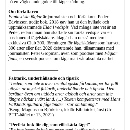
på en vägledande guide till fågelskådning.
Om författaren
Fantastiska fåglar
är journalisten och författaren Peder
Edvinsson tredje bok. 2018 gav han ut den hyllade och
uppmärksammade
Elda i vedspis
. Vad många inte vet är att
Peder, redan innan han skaffade sin första vedspis var en
passionerad fågelskådare. Idag är han också medlem i
exklusiva Club 300, föreningen för fågelskådare som har sett
300 arter eller fler. 2020 debuterade han, tillsammans med
journalisten Peter Gropman, även som poddare med
Fåglar
finns,
en svensk podcast om fåglarna i vår absoluta närhet.
____________________
Faktarik, underhållande och tipsrik
"Texten, som inte kräver ornitologiska förkunskaper för fullt
utbyte, är mycket faktarik, underhållande och tipsrik. Den
berättar även om utdöda arter globalt och arter som inte
längre häckar i vårt land. (...) Texten kompletteras med Hans
Falklinds njutbara fågelbilder i stor omfattning."
/Bengt Magnusson Björksten, lektör Bibliotekstjänst (Ur
BTJ"-häftet nr 13, 2021)
"Perfekt bok för dig som vill skåda fågel"
"En inspirerande bok att mysa med i soffan och successivt