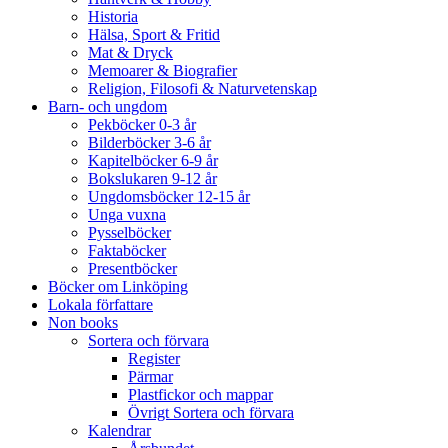
Historia
Hälsa, Sport & Fritid
Mat & Dryck
Memoarer & Biografier
Religion, Filosofi & Naturvetenskap
Barn- och ungdom
Pekböcker 0-3 år
Bilderböcker 3-6 år
Kapitelböcker 6-9 år
Bokslukaren 9-12 år
Ungdomsböcker 12-15 år
Unga vuxna
Pysselböcker
Faktaböcker
Presentböcker
Böcker om Linköping
Lokala författare
Non books
Sortera och förvara
Register
Pärmar
Plastfickor och mappar
Övrigt Sortera och förvara
Kalendrar