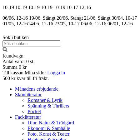
10-19
10-19
10-19
10-19
10-19
10-17
12-16
06/06, 12-16
19/06, Stängt
20/06, Stängt
21/06, Stängt
30/04, 10-17
01/05, 12-16
14/05, 12-16
23/05, 10-17
06/06, 12-16
06/01, 12-16
Sök i butiken
Kundvagn
Antal varor
0
st
Summa
0 kr
Till kassan
Mina sidor
Logga in
500 kr kvar till fri frakt.
Månadens erbjudande
Skönlitteratur
Romaner & Lyrik
Spänning & Thrillers
Pocket
Facklitteratur
Djur, Natur & Trädgård
Ekonomi & Samhälle
Foto, Konst & Teater
Hantverk & Hobby