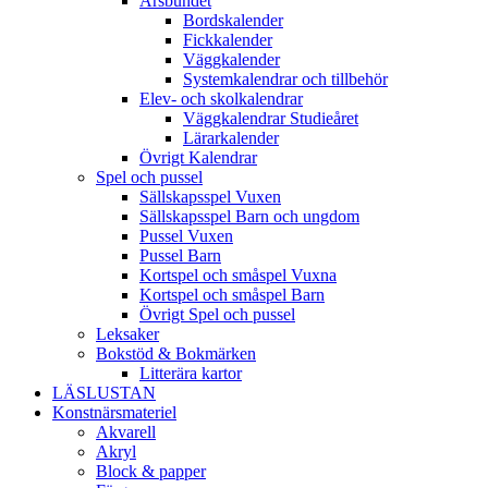
Årsbundet
Bordskalender
Fickkalender
Väggkalender
Systemkalendrar och tillbehör
Elev- och skolkalendrar
Väggkalendrar Studieåret
Lärarkalender
Övrigt Kalendrar
Spel och pussel
Sällskapsspel Vuxen
Sällskapsspel Barn och ungdom
Pussel Vuxen
Pussel Barn
Kortspel och småspel Vuxna
Kortspel och småspel Barn
Övrigt Spel och pussel
Leksaker
Bokstöd & Bokmärken
Litterära kartor
LÄSLUSTAN
Konstnärsmateriel
Akvarell
Akryl
Block & papper