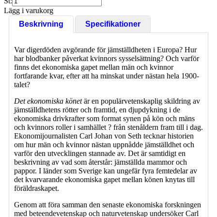
St:
Lägg i varukorg
Beskrivning
Specifikationer
Var digerdöden avgörande för jämställdheten i Europa? Hur
har blodbanker påverkat kvinnors sysselsättning? Och varför
finns det ekonomiska gapet mellan män och kvinnor
fortfarande kvar, efter att ha minskat under nästan hela 1900-
talet?
Det ekonomiska könet
är en populärvetenskaplig skildring av
jämställdhetens rötter och framtid, en djupdykning i de
ekonomiska drivkrafter som format synen på kön och mäns
och kvinnors roller i samhället ? från stenåldern fram till i dag.
Ekonomijournalisten Carl Johan von Seth tecknar historien
om hur män och kvinnor nästan uppnådde jämställdhet och
varför den utvecklingen stannade av. Det är samtidigt en
beskrivning av vad som återstår: jämställda mammor och
pappor. I länder som Sverige kan ungefär fyra femtedelar av
det kvarvarande ekonomiska gapet mellan könen knytas till
föräldraskapet.
Genom att föra samman den senaste ekonomiska forskningen
med beteendevetenskap och naturvetenskap undersöker Carl