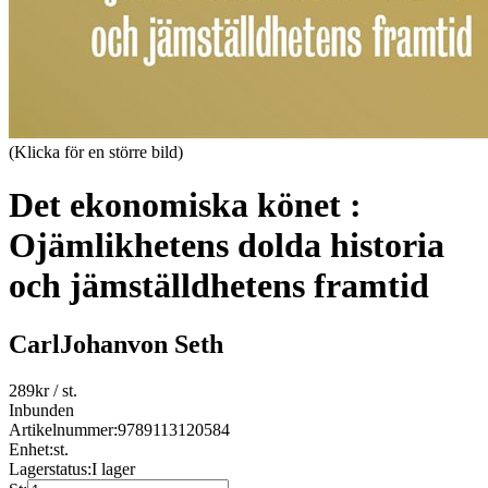
(Klicka för en större bild)
Det ekonomiska könet :
Ojämlikhetens dolda historia
och jämställdhetens framtid
CarlJohanvon Seth
289
kr
/ st.
Inbunden
Artikelnummer:
9789113120584
Enhet:
st.
Lagerstatus:
I lager