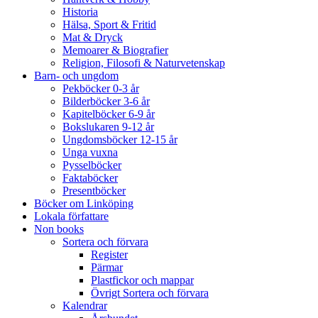
Historia
Hälsa, Sport & Fritid
Mat & Dryck
Memoarer & Biografier
Religion, Filosofi & Naturvetenskap
Barn- och ungdom
Pekböcker 0-3 år
Bilderböcker 3-6 år
Kapitelböcker 6-9 år
Bokslukaren 9-12 år
Ungdomsböcker 12-15 år
Unga vuxna
Pysselböcker
Faktaböcker
Presentböcker
Böcker om Linköping
Lokala författare
Non books
Sortera och förvara
Register
Pärmar
Plastfickor och mappar
Övrigt Sortera och förvara
Kalendrar