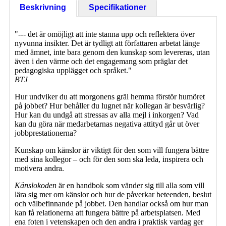
Beskrivning
Specifikationer
"--- det är omöjligt att inte stanna upp och reflektera över
nyvunna insikter. Det är tydligt att författaren arbetat länge
med ämnet, inte bara genom den kunskap som levereras, utan
även i den värme och det engagemang som präglar det
pedagogiska upplägget och språket."
BTJ
Hur undviker du att morgonens gräl hemma förstör humöret
på jobbet? Hur behåller du lugnet när kollegan är besvärlig?
Hur kan du undgå att stressas av alla mejl i inkorgen? Vad
kan du göra när medarbetarnas negativa attityd går ut över
jobbprestationerna?
Kunskap om känslor är viktigt för den som vill fungera bättre
med sina kollegor – och för den som ska leda, inspirera och
motivera andra.
Känslokoden
är en handbok som vänder sig till alla som vill
lära sig mer om känslor och hur de påverkar beteenden, beslut
och välbefinnande på jobbet. Den handlar också om hur man
kan få relationerna att fungera bättre på arbetsplatsen. Med
ena foten i vetenskapen och den andra i praktisk vardag ger