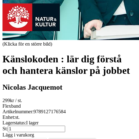
(Klicka för en större bild)
Känslokoden : lär dig förstå
och hantera känslor på jobbet
Nicolas Jacquemot
299
kr
/ st.
Flexband
Artikelnummer:
9789127176584
Enhet:
st.
Lagerstatus:
I lager
St:
Lägg i varukorg