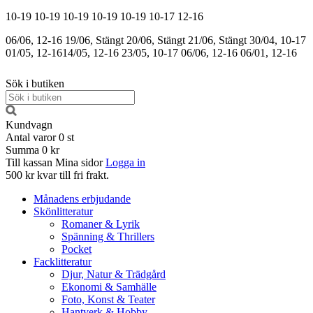
10-19
10-19
10-19
10-19
10-19
10-17
12-16
06/06, 12-16
19/06, Stängt
20/06, Stängt
21/06, Stängt
30/04, 10-17
01/05, 12-16
14/05, 12-16
23/05, 10-17
06/06, 12-16
06/01, 12-16
Sök i butiken
Kundvagn
Antal varor
0
st
Summa
0 kr
Till kassan
Mina sidor
Logga in
500 kr kvar till fri frakt.
Månadens erbjudande
Skönlitteratur
Romaner & Lyrik
Spänning & Thrillers
Pocket
Facklitteratur
Djur, Natur & Trädgård
Ekonomi & Samhälle
Foto, Konst & Teater
Hantverk & Hobby