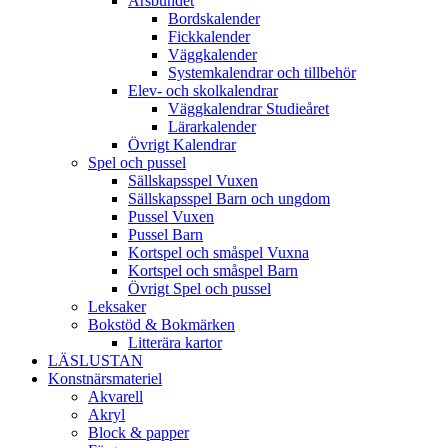
Årsbundet
Bordskalender
Fickkalender
Väggkalender
Systemkalendrar och tillbehör
Elev- och skolkalendrar
Väggkalendrar Studieåret
Lärarkalender
Övrigt Kalendrar
Spel och pussel
Sällskapsspel Vuxen
Sällskapsspel Barn och ungdom
Pussel Vuxen
Pussel Barn
Kortspel och småspel Vuxna
Kortspel och småspel Barn
Övrigt Spel och pussel
Leksaker
Bokstöd & Bokmärken
Litterära kartor
LÄSLUSTAN
Konstnärsmateriel
Akvarell
Akryl
Block & papper