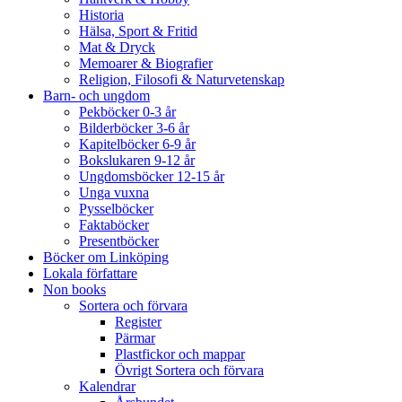
Historia
Hälsa, Sport & Fritid
Mat & Dryck
Memoarer & Biografier
Religion, Filosofi & Naturvetenskap
Barn- och ungdom
Pekböcker 0-3 år
Bilderböcker 3-6 år
Kapitelböcker 6-9 år
Bokslukaren 9-12 år
Ungdomsböcker 12-15 år
Unga vuxna
Pysselböcker
Faktaböcker
Presentböcker
Böcker om Linköping
Lokala författare
Non books
Sortera och förvara
Register
Pärmar
Plastfickor och mappar
Övrigt Sortera och förvara
Kalendrar