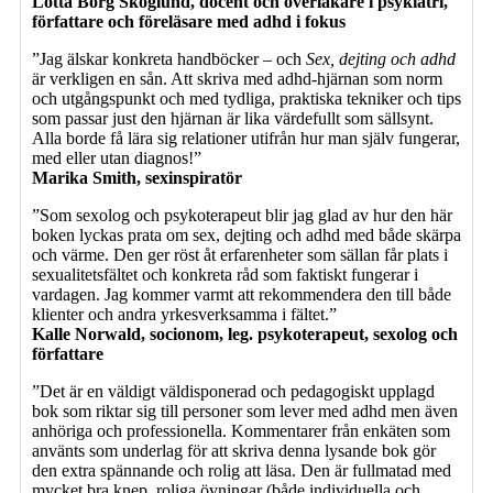
Lotta Borg Skoglund, docent och överläkare i psykiatri,
författare och föreläsare med adhd i fokus
”Jag älskar konkreta handböcker – och
Sex, dejting och adhd
är verkligen en sån. Att skriva med adhd-hjärnan som norm
och utgångspunkt och med tydliga, praktiska tekniker och tips
som passar just den hjärnan är lika värdefullt som sällsynt.
Alla borde få lära sig relationer utifrån hur man själv fungerar,
med eller utan diagnos!”
Marika Smith, sexinspiratör
”Som sexolog och psykoterapeut blir jag glad av hur den här
boken lyckas prata om sex, dejting och adhd med både skärpa
och värme. Den ger röst åt erfarenheter som sällan får plats i
sexualitetsfältet och konkreta råd som faktiskt fungerar i
vardagen. Jag kommer varmt att rekommendera den till både
klienter och andra yrkesverksamma i fältet.”
Kalle Norwald, socionom, leg. psykoterapeut, sexolog och
författare
”Det är en väldigt väldisponerad och pedagogiskt upplagd
bok som riktar sig till personer som lever med adhd men även
anhöriga och professionella. Kommentarer från enkäten som
använts som underlag för att skriva denna lysande bok gör
den extra spännande och rolig att läsa. Den är fullmatad med
mycket bra knep, roliga övningar (både individuella och