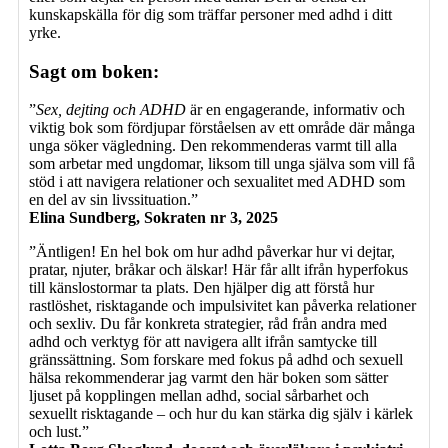
kunskapskälla för dig som träffar personer med adhd i ditt
yrke.
Sagt om boken:
”
Sex, dejting och ADHD
är en engagerande, informativ och
viktig bok som fördjupar förståelsen av ett område där många
unga söker vägledning. Den rekommenderas varmt till alla
som arbetar med ungdomar, liksom till unga själva som vill få
stöd i att navigera relationer och sexualitet med ADHD som
en del av sin livssituation.”
Elina Sundberg, Sokraten nr 3, 2025
”Äntligen! En hel bok om hur adhd påverkar hur vi dejtar,
pratar, njuter, bråkar och älskar! Här får allt ifrån hyperfokus
till känslostormar ta plats. Den hjälper dig att förstå hur
rastlöshet, risktagande och impulsivitet kan påverka relationer
och sexliv. Du får konkreta strategier, råd från andra med
adhd och verktyg för att navigera allt ifrån samtycke till
gränssättning. Som forskare med fokus på adhd och sexuell
hälsa rekommenderar jag varmt den här boken som sätter
ljuset på kopplingen mellan adhd, social sårbarhet och
sexuellt risktagande – och hur du kan stärka dig själv i kärlek
och lust.”