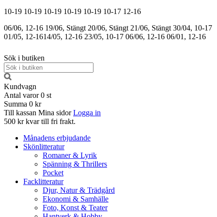
10-19
10-19
10-19
10-19
10-19
10-17
12-16
06/06, 12-16
19/06, Stängt
20/06, Stängt
21/06, Stängt
30/04, 10-17
01/05, 12-16
14/05, 12-16
23/05, 10-17
06/06, 12-16
06/01, 12-16
Sök i butiken
Kundvagn
Antal varor
0
st
Summa
0 kr
Till kassan
Mina sidor
Logga in
500 kr kvar till fri frakt.
Månadens erbjudande
Skönlitteratur
Romaner & Lyrik
Spänning & Thrillers
Pocket
Facklitteratur
Djur, Natur & Trädgård
Ekonomi & Samhälle
Foto, Konst & Teater
Hantverk & Hobby