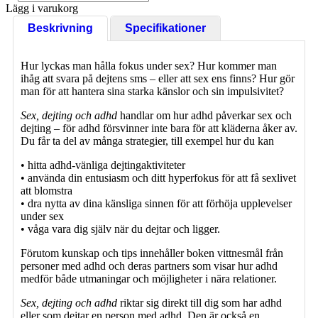
Lägg i varukorg
Beskrivning
Specifikationer
Hur lyckas man hålla fokus under sex? Hur kommer man
ihåg att svara på dejtens sms – eller att sex ens finns? Hur gör
man för att hantera sina starka känslor och sin impulsivitet?
Sex, dejting och adhd
handlar om hur adhd påverkar sex och
dejting – för adhd försvinner inte bara för att kläderna åker av.
Du får ta del av många strategier, till exempel hur du kan
• hitta adhd-vänliga dejtingaktiviteter
• använda din entusiasm och ditt hyperfokus för att få sexlivet
att blomstra
• dra nytta av dina känsliga sinnen för att förhöja upplevelser
under sex
• våga vara dig själv när du dejtar och ligger.
Förutom kunskap och tips innehåller boken vittnesmål från
personer med adhd och deras partners som visar hur adhd
medför både utmaningar och möjligheter i nära relationer.
Sex, dejting och adhd
riktar sig direkt till dig som har adhd
eller som dejtar en person med adhd. Den är också en