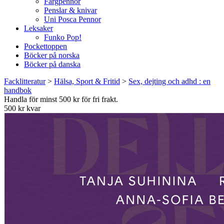
Färgpennor
Penslar & knivar
Uni Posca Pennor
Leksaker
Funko Pop!
Pockettoppen
Böcker på norska
Böcker på danska
Facklitteratur
>
Hälsa, Sport & Fritid
>
Sex, dejting och adhd : en
handbok
Handla för minst 500 kr för fri frakt.
500 kr kvar