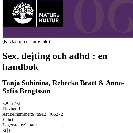
(Klicka för en större bild)
Sex, dejting och adhd : en
handbok
Tanja Suhinina, Rebecka Bratt & Anna-
Sofia Bengtsson
329
kr
/ st.
Flexband
Artikelnummer:
9789127466272
Enhet:
st.
Lagerstatus:
I lager
St: