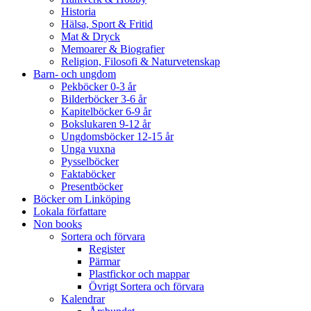
Historia
Hälsa, Sport & Fritid
Mat & Dryck
Memoarer & Biografier
Religion, Filosofi & Naturvetenskap
Barn- och ungdom
Pekböcker 0-3 år
Bilderböcker 3-6 år
Kapitelböcker 6-9 år
Bokslukaren 9-12 år
Ungdomsböcker 12-15 år
Unga vuxna
Pysselböcker
Faktaböcker
Presentböcker
Böcker om Linköping
Lokala författare
Non books
Sortera och förvara
Register
Pärmar
Plastfickor och mappar
Övrigt Sortera och förvara
Kalendrar