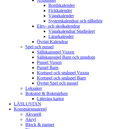
Årsbundet
Bordskalender
Fickkalender
Väggkalender
Systemkalendrar och tillbehör
Elev- och skolkalendrar
Väggkalendrar Studieåret
Lärarkalender
Övrigt Kalendrar
Spel och pussel
Sällskapsspel Vuxen
Sällskapsspel Barn och ungdom
Pussel Vuxen
Pussel Barn
Kortspel och småspel Vuxna
Kortspel och småspel Barn
Övrigt Spel och pussel
Leksaker
Bokstöd & Bokmärken
Litterära kartor
LÄSLUSTAN
Konstnärsmateriel
Akvarell
Akryl
Block & papper