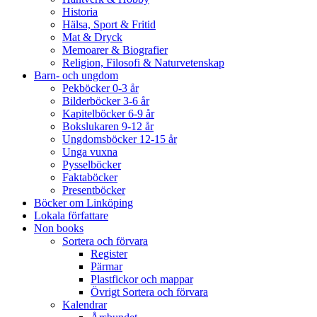
Historia
Hälsa, Sport & Fritid
Mat & Dryck
Memoarer & Biografier
Religion, Filosofi & Naturvetenskap
Barn- och ungdom
Pekböcker 0-3 år
Bilderböcker 3-6 år
Kapitelböcker 6-9 år
Bokslukaren 9-12 år
Ungdomsböcker 12-15 år
Unga vuxna
Pysselböcker
Faktaböcker
Presentböcker
Böcker om Linköping
Lokala författare
Non books
Sortera och förvara
Register
Pärmar
Plastfickor och mappar
Övrigt Sortera och förvara
Kalendrar