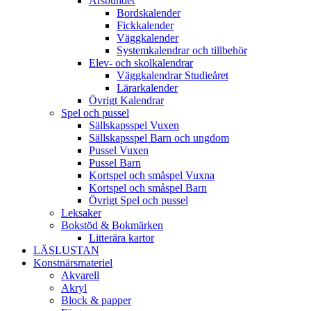
Årsbundet
Bordskalender
Fickkalender
Väggkalender
Systemkalendrar och tillbehör
Elev- och skolkalendrar
Väggkalendrar Studieåret
Lärarkalender
Övrigt Kalendrar
Spel och pussel
Sällskapsspel Vuxen
Sällskapsspel Barn och ungdom
Pussel Vuxen
Pussel Barn
Kortspel och småspel Vuxna
Kortspel och småspel Barn
Övrigt Spel och pussel
Leksaker
Bokstöd & Bokmärken
Litterära kartor
LÄSLUSTAN
Konstnärsmateriel
Akvarell
Akryl
Block & papper