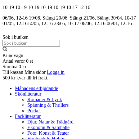
10-19
10-19
10-19
10-19
10-19
10-17
12-16
06/06, 12-16
19/06, Stängt
20/06, Stängt
21/06, Stängt
30/04, 10-17
01/05, 12-16
14/05, 12-16
23/05, 10-17
06/06, 12-16
06/01, 12-16
Sök i butiken
Kundvagn
Antal varor
0
st
Summa
0 kr
Till kassan
Mina sidor
Logga in
500 kr kvar till fri frakt.
Månadens erbjudande
Skönlitteratur
Romaner & Lyrik
Spänning & Thrillers
Pocket
Facklitteratur
Djur, Natur & Trädgård
Ekonomi & Samhälle
Foto, Konst & Teater
Hantverk & Hobby