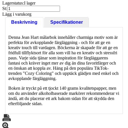
Lagerstatus:
I lager
St:
Lägg i varukorg
Beskrivning
Specifikationer
Denna Jean Hart målarbok innehåller charmiga motiv som är
perfekta för avkopplande färgläggning - och för att ge en
kreativ touch till vardagen. Böckerna är skapade för att ge en
fridfull tillflyktsort för alla som vill ha en kreativ och stressfri
paus. Varje sida tjänar som inspiration för färgläggarens
fantasi och kräver inget mer av dig än dina favoritfärger och
en önskan att koppla av. Häng på den populära TikTok-
trenden "Cozy Coloring" och upptäck glädjen med enkel och
avkopplande färgläggning.
Boken är tryckt på ett tjockt 140 grams kvalitetspapper, men
om du använder alkoholbaserade markörer rekommenderar vi
ändå, att du placerar ett ark bakom sidan för att skydda den
efterföljande sidan.