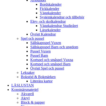
Årsbundet
Bordskalender
Fickkalender
Väggkalender
Systemkalendrar och tillbehör
Elev- och skolkalendrar
Väggkalendrar Studieåret
Lärarkalender
Övrigt Kalendrar
Spel och pussel
Sällskapsspel Vuxen
Sällskapsspel Barn och ungdom
Pussel Vuxen
Pussel Barn
Kortspel och småspel Vuxna
Kortspel och småspel Barn
Övrigt Spel och pussel
Leksaker
Bokstöd & Bokmärken
Litterära kartor
LÄSLUSTAN
Konstnärsmateriel
Akvarell
Akryl
Block & papper