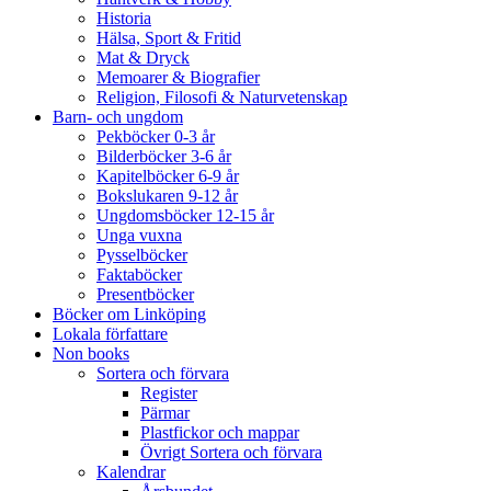
Historia
Hälsa, Sport & Fritid
Mat & Dryck
Memoarer & Biografier
Religion, Filosofi & Naturvetenskap
Barn- och ungdom
Pekböcker 0-3 år
Bilderböcker 3-6 år
Kapitelböcker 6-9 år
Bokslukaren 9-12 år
Ungdomsböcker 12-15 år
Unga vuxna
Pysselböcker
Faktaböcker
Presentböcker
Böcker om Linköping
Lokala författare
Non books
Sortera och förvara
Register
Pärmar
Plastfickor och mappar
Övrigt Sortera och förvara
Kalendrar