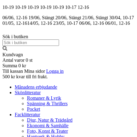
10-19
10-19
10-19
10-19
10-19
10-17
12-16
06/06, 12-16
19/06, Stängt
20/06, Stängt
21/06, Stängt
30/04, 10-17
01/05, 12-16
14/05, 12-16
23/05, 10-17
06/06, 12-16
06/01, 12-16
Sök i butiken
Kundvagn
Antal varor
0
st
Summa
0 kr
Till kassan
Mina sidor
Logga in
500 kr kvar till fri frakt.
Månadens erbjudande
Skönlitteratur
Romaner & Lyrik
Spänning & Thrillers
Pocket
Facklitteratur
Djur, Natur & Trädgård
Ekonomi & Samhälle
Foto, Konst & Teater
Hantverk & Hobby