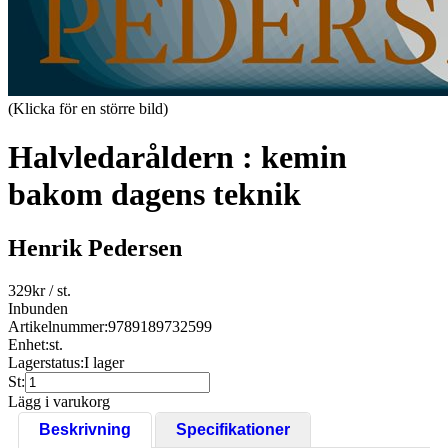
(Klicka för en större bild)
Halvledaråldern : kemin
bakom dagens teknik
Henrik Pedersen
329
kr
/ st.
Inbunden
Artikelnummer:
9789189732599
Enhet:
st.
Lagerstatus:
I lager
St:
Lägg i varukorg
Beskrivning
Specifikationer