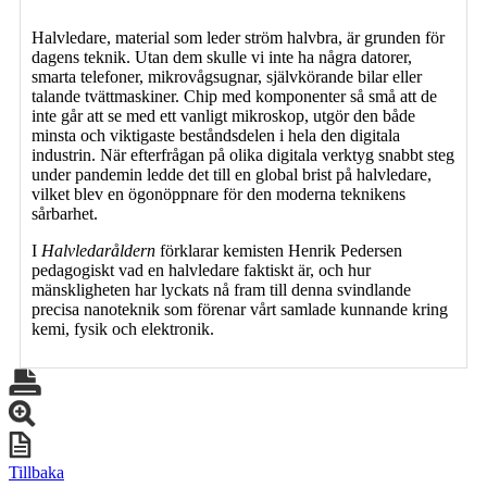
Halvledare, material som leder ström halvbra, är grunden för
dagens teknik. Utan dem skulle vi inte ha några datorer,
smarta telefoner, mikrovågsugnar, självkörande bilar eller
talande tvättmaskiner. Chip med komponenter så små att de
inte går att se med ett vanligt mikroskop, utgör den både
minsta och viktigaste beståndsdelen i hela den digitala
industrin. När efterfrågan på olika digitala verktyg snabbt steg
under pandemin ledde det till en global brist på halvledare,
vilket blev en ögonöppnare för den moderna teknikens
sårbarhet.
I
Halvledaråldern
förklarar kemisten Henrik Pedersen
pedagogiskt vad en halvledare faktiskt är, och hur
mänskligheten har lyckats nå fram till denna svindlande
precisa nanoteknik som förenar vårt samlade kunnande kring
kemi, fysik och elektronik.
Tillbaka