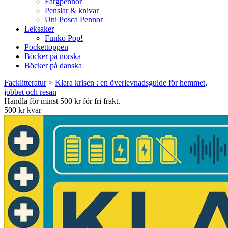
Färgpennor
Penslar & knivar
Uni Posca Pennor
Leksaker
Funko Pop!
Pockettoppen
Böcker på norska
Böcker på danska
Facklitteratur
>
Klara krisen : en överlevnadsguide för hemmet,
jobbet och resan
Handla för minst 500 kr för fri frakt.
500 kr kvar