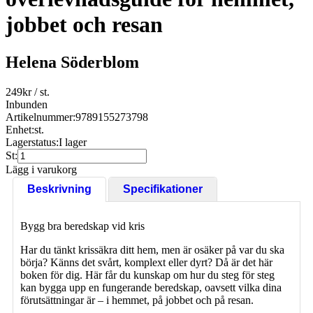
jobbet och resan
Helena Söderblom
249
kr
/ st.
Inbunden
Artikelnummer:
9789155273798
Enhet:
st.
Lagerstatus:
I lager
St:
Lägg i varukorg
Beskrivning
Specifikationer
Bygg bra beredskap vid kris
Har du tänkt krissäkra ditt hem, men är osäker på var du ska
börja? Känns det svårt, komplext eller dyrt? Då är det här
boken för dig. Här får du kunskap om hur du steg för steg
kan bygga upp en fungerande beredskap, oavsett vilka dina
förutsättningar är – i hemmet, på jobbet och på resan.