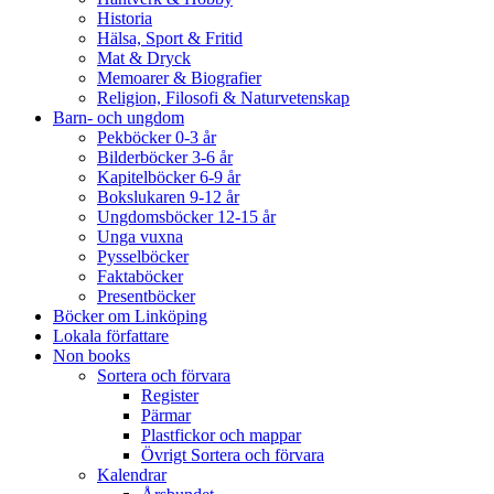
Historia
Hälsa, Sport & Fritid
Mat & Dryck
Memoarer & Biografier
Religion, Filosofi & Naturvetenskap
Barn- och ungdom
Pekböcker 0-3 år
Bilderböcker 3-6 år
Kapitelböcker 6-9 år
Bokslukaren 9-12 år
Ungdomsböcker 12-15 år
Unga vuxna
Pysselböcker
Faktaböcker
Presentböcker
Böcker om Linköping
Lokala författare
Non books
Sortera och förvara
Register
Pärmar
Plastfickor och mappar
Övrigt Sortera och förvara
Kalendrar