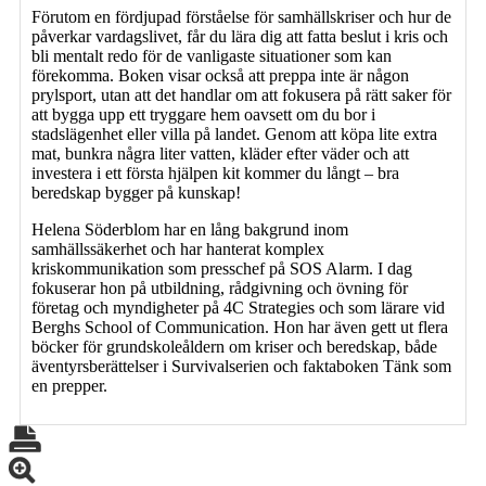
Förutom en fördjupad förståelse för samhällskriser och hur de
påverkar vardagslivet, får du lära dig att fatta beslut i kris och
bli mentalt redo för de vanligaste situationer som kan
förekomma. Boken visar också att preppa inte är någon
prylsport, utan att det handlar om att fokusera på rätt saker för
att bygga upp ett tryggare hem oavsett om du bor i
stadslägenhet eller villa på landet. Genom att köpa lite extra
mat, bunkra några liter vatten, kläder efter väder och att
investera i ett första hjälpen kit kommer du långt – bra
beredskap bygger på kunskap!
Helena Söderblom har en lång bakgrund inom
samhällssäkerhet och har hanterat komplex
kriskommunikation som presschef på SOS Alarm. I dag
fokuserar hon på utbildning, rådgivning och övning för
företag och myndigheter på 4C Strategies och som lärare vid
Berghs School of Communication. Hon har även gett ut flera
böcker för grundskoleåldern om kriser och beredskap, både
äventyrsberättelser i Survivalserien och faktaboken Tänk som
en prepper.