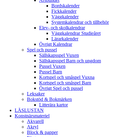
Årsbundet
Bordskalender
Fickkalender
Väggkalender
Systemkalendrar och tillbehör
Elev- och skolkalendrar
Väggkalendrar Studieåret
Lärarkalender
Övrigt Kalendrar
Spel och pussel
Sällskapsspel Vuxen
Sällskapsspel Barn och ungdom
Pussel Vuxen
Pussel Barn
Kortspel och småspel Vuxna
Kortspel och småspel Barn
Övrigt Spel och pussel
Leksaker
Bokstöd & Bokmärken
Litterära kartor
LÄSLUSTAN
Konstnärsmateriel
Akvarell
Akryl
Block & papper