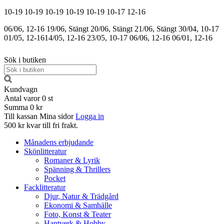
10-19
10-19
10-19
10-19
10-19
10-17
12-16
06/06, 12-16
19/06, Stängt
20/06, Stängt
21/06, Stängt
30/04, 10-17
01/05, 12-16
14/05, 12-16
23/05, 10-17
06/06, 12-16
06/01, 12-16
Sök i butiken
Kundvagn
Antal varor
0
st
Summa
0 kr
Till kassan
Mina sidor
Logga in
500 kr kvar till fri frakt.
Månadens erbjudande
Skönlitteratur
Romaner & Lyrik
Spänning & Thrillers
Pocket
Facklitteratur
Djur, Natur & Trädgård
Ekonomi & Samhälle
Foto, Konst & Teater
Hantverk & Hobby