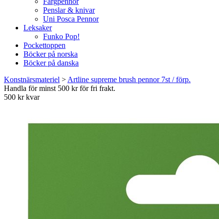
Färgpennor
Penslar & knivar
Uni Posca Pennor
Leksaker
Funko Pop!
Pockettoppen
Böcker på norska
Böcker på danska
Konstnärsmateriel
>
Artline supreme brush pennor 7st / förp.
Handla för minst 500 kr för fri frakt.
500 kr kvar