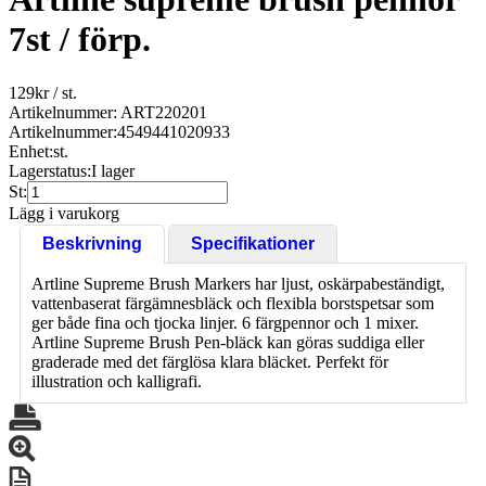
7st / förp.
129
kr
/ st.
Artikelnummer: ART220201
Artikelnummer:
4549441020933
Enhet:
st.
Lagerstatus:
I lager
St:
Lägg i varukorg
Beskrivning
Specifikationer
Artline Supreme Brush Markers har ljust, oskärpabeständigt,
vattenbaserat färgämnesbläck och flexibla borstspetsar som
ger både fina och tjocka linjer. 6 färgpennor och 1 mixer.
Artline Supreme Brush Pen-bläck kan göras suddiga eller
graderade med det färglösa klara bläcket. Perfekt för
illustration och kalligrafi.