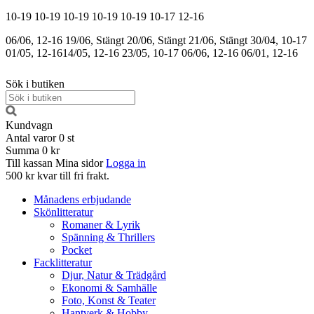
10-19
10-19
10-19
10-19
10-19
10-17
12-16
06/06, 12-16
19/06, Stängt
20/06, Stängt
21/06, Stängt
30/04, 10-17
01/05, 12-16
14/05, 12-16
23/05, 10-17
06/06, 12-16
06/01, 12-16
Sök i butiken
Kundvagn
Antal varor
0
st
Summa
0 kr
Till kassan
Mina sidor
Logga in
500 kr kvar till fri frakt.
Månadens erbjudande
Skönlitteratur
Romaner & Lyrik
Spänning & Thrillers
Pocket
Facklitteratur
Djur, Natur & Trädgård
Ekonomi & Samhälle
Foto, Konst & Teater
Hantverk & Hobby