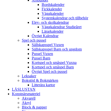
Årsbundet
Bordskalender
Fickkalender
Väggkalender
Systemkalendrar och tillbehör
Elev- och skolkalendrar
Väggkalendrar Studieåret
Lärarkalender
Övrigt Kalendrar
Spel och pussel
Sällskapsspel Vuxen
Sällskapsspel Barn och ungdom
Pussel Vuxen
Pussel Barn
Kortspel och småspel Vuxna
Kortspel och småspel Barn
Övrigt Spel och pussel
Leksaker
Bokstöd & Bokmärken
Litterära kartor
LÄSLUSTAN
Konstnärsmateriel
Akvarell
Akryl
Block & papper