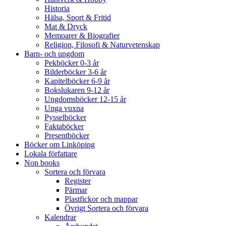
Historia
Hälsa, Sport & Fritid
Mat & Dryck
Memoarer & Biografier
Religion, Filosofi & Naturvetenskap
Barn- och ungdom
Pekböcker 0-3 år
Bilderböcker 3-6 år
Kapitelböcker 6-9 år
Bokslukaren 9-12 år
Ungdomsböcker 12-15 år
Unga vuxna
Pysselböcker
Faktaböcker
Presentböcker
Böcker om Linköping
Lokala författare
Non books
Sortera och förvara
Register
Pärmar
Plastfickor och mappar
Övrigt Sortera och förvara
Kalendrar