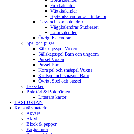
Bordskalender
Fickkalender
Väggkalender
Systemkalendrar och tillbehör
Elev- och skolkalendrar
Väggkalendrar Studieåret
Lärarkalender
Övrigt Kalendrar
Spel och pussel
Sällskapsspel Vuxen
Sällskapsspel Barn och ungdom
Pussel Vuxen
Pussel Barn
Kortspel och småspel Vuxna
Kortspel och småspel Barn
Övrigt Spel och pussel
Leksaker
Bokstöd & Bokmärken
Litterära kartor
LÄSLUSTAN
Konstnärsmateriel
Akvarell
Akryl
Block & papper
Färgpennor