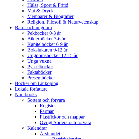
Hälsa, Sport & Fritid
Mat & Dryck
Memoarer & Biografier
Religion, Filosofi & Naturvetenskap
Barn- och ungdom
Pekböcker 0-3 år
Bilderböcker 3-6 år
Kapitelböcker 6-9 år
Bokslukaren 9-12 år
Ungdomsböcker 12-15 år
Unga vuxna
Pysselböcker
Faktaböcker
Presentböcker
Böcker om Linköping
Lokala författare
Non books
Sortera och förvara
Register
Pärmar
Plastfickor och mappar
Övrigt Sortera och förvara
Kalendrar
Årsbundet