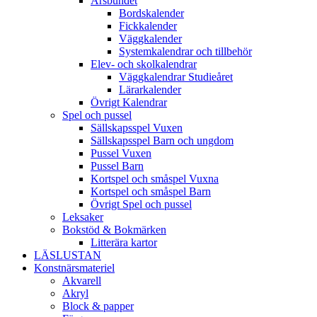
Årsbundet
Bordskalender
Fickkalender
Väggkalender
Systemkalendrar och tillbehör
Elev- och skolkalendrar
Väggkalendrar Studieåret
Lärarkalender
Övrigt Kalendrar
Spel och pussel
Sällskapsspel Vuxen
Sällskapsspel Barn och ungdom
Pussel Vuxen
Pussel Barn
Kortspel och småspel Vuxna
Kortspel och småspel Barn
Övrigt Spel och pussel
Leksaker
Bokstöd & Bokmärken
Litterära kartor
LÄSLUSTAN
Konstnärsmateriel
Akvarell
Akryl
Block & papper