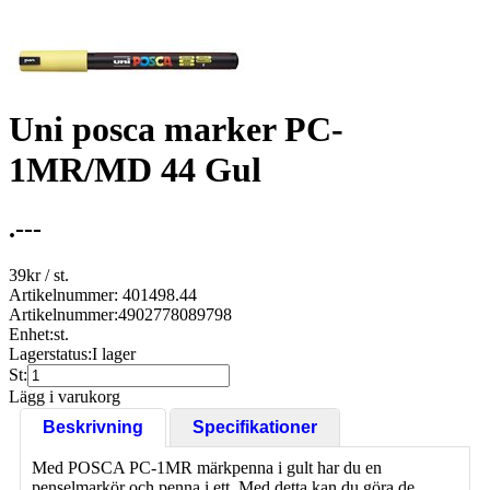
Uni posca marker PC-
1MR/MD 44 Gul
.---
39
kr
/ st.
Artikelnummer: 401498.44
Artikelnummer:
4902778089798
Enhet:
st.
Lagerstatus:
I lager
St:
Lägg i varukorg
Beskrivning
Specifikationer
Med POSCA PC-1MR märkpenna i gult har du en
penselmarkör och penna i ett. Med detta kan du göra de