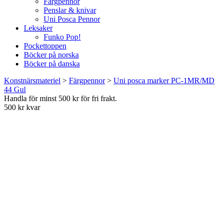
Färgpennor
Penslar & knivar
Uni Posca Pennor
Leksaker
Funko Pop!
Pockettoppen
Böcker på norska
Böcker på danska
Konstnärsmateriel
>
Färgpennor
>
Uni posca marker PC-1MR/MD
44 Gul
Handla för minst 500 kr för fri frakt.
500 kr kvar