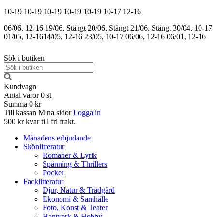
10-19
10-19
10-19
10-19
10-19
10-17
12-16
06/06, 12-16
19/06, Stängt
20/06, Stängt
21/06, Stängt
30/04, 10-17
01/05, 12-16
14/05, 12-16
23/05, 10-17
06/06, 12-16
06/01, 12-16
Sök i butiken
Kundvagn
Antal varor
0
st
Summa
0 kr
Till kassan
Mina sidor
Logga in
500 kr kvar till fri frakt.
Månadens erbjudande
Skönlitteratur
Romaner & Lyrik
Spänning & Thrillers
Pocket
Facklitteratur
Djur, Natur & Trädgård
Ekonomi & Samhälle
Foto, Konst & Teater
Hantverk & Hobby