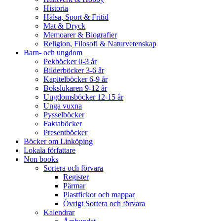
Historia
Hälsa, Sport & Fritid
Mat & Dryck
Memoarer & Biografier
Religion, Filosofi & Naturvetenskap
Barn- och ungdom
Pekböcker 0-3 år
Bilderböcker 3-6 år
Kapitelböcker 6-9 år
Bokslukaren 9-12 år
Ungdomsböcker 12-15 år
Unga vuxna
Pysselböcker
Faktaböcker
Presentböcker
Böcker om Linköping
Lokala författare
Non books
Sortera och förvara
Register
Pärmar
Plastfickor och mappar
Övrigt Sortera och förvara
Kalendrar