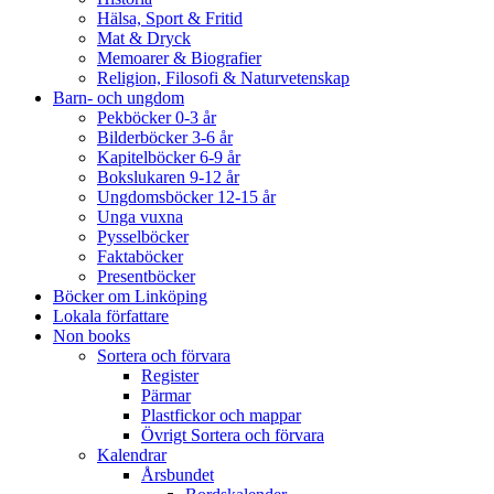
Hälsa, Sport & Fritid
Mat & Dryck
Memoarer & Biografier
Religion, Filosofi & Naturvetenskap
Barn- och ungdom
Pekböcker 0-3 år
Bilderböcker 3-6 år
Kapitelböcker 6-9 år
Bokslukaren 9-12 år
Ungdomsböcker 12-15 år
Unga vuxna
Pysselböcker
Faktaböcker
Presentböcker
Böcker om Linköping
Lokala författare
Non books
Sortera och förvara
Register
Pärmar
Plastfickor och mappar
Övrigt Sortera och förvara
Kalendrar
Årsbundet