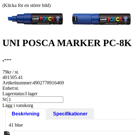
(Klicka för en större bild)
UNI POSCA MARKER PC-8K
.---
79
kr
/ st.
401505.41
Artikelnummer:
4902778916469
Enhet:
st.
Lagerstatus:
I lager
St:
Lägg i varukorg
Beskrivning
Specifikationer
41 blue