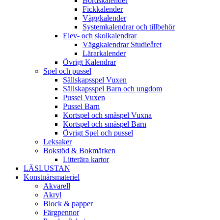
Bordskalender
Fickkalender
Väggkalender
Systemkalendrar och tillbehör
Elev- och skolkalendrar
Väggkalendrar Studieåret
Lärarkalender
Övrigt Kalendrar
Spel och pussel
Sällskapsspel Vuxen
Sällskapsspel Barn och ungdom
Pussel Vuxen
Pussel Barn
Kortspel och småspel Vuxna
Kortspel och småspel Barn
Övrigt Spel och pussel
Leksaker
Bokstöd & Bokmärken
Litterära kartor
LÄSLUSTAN
Konstnärsmateriel
Akvarell
Akryl
Block & papper
Färgpennor