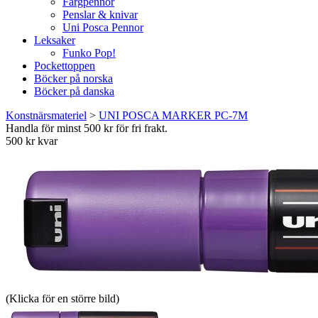
Färgpennor
Penslar & knivar
Uni Posca Pennor
Leksaker
Funko Pop!
Pockettoppen
Böcker på norska
Böcker på danska
Konstnärsmateriel
>
UNI POSCA MARKER PC-7M
Handla för minst 500 kr för fri frakt.
500 kr kvar
(Klicka för en större bild)