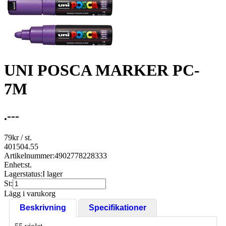
UNI POSCA MARKER PC-
7M
.---
79
kr
/ st.
401504.55
Artikelnummer:
4902778228333
Enhet:
st.
Lagerstatus:
I lager
St:
Lägg i varukorg
Beskrivning
Specifikationer