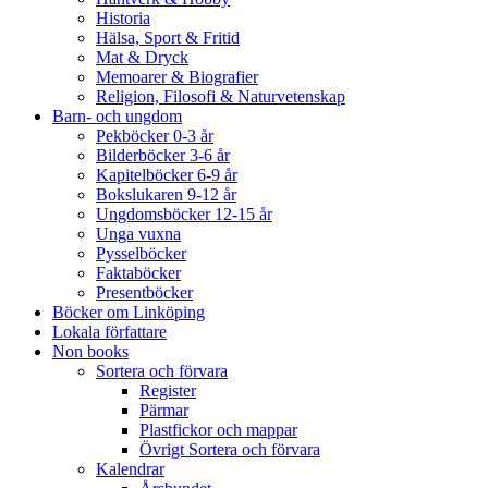
Historia
Hälsa, Sport & Fritid
Mat & Dryck
Memoarer & Biografier
Religion, Filosofi & Naturvetenskap
Barn- och ungdom
Pekböcker 0-3 år
Bilderböcker 3-6 år
Kapitelböcker 6-9 år
Bokslukaren 9-12 år
Ungdomsböcker 12-15 år
Unga vuxna
Pysselböcker
Faktaböcker
Presentböcker
Böcker om Linköping
Lokala författare
Non books
Sortera och förvara
Register
Pärmar
Plastfickor och mappar
Övrigt Sortera och förvara
Kalendrar