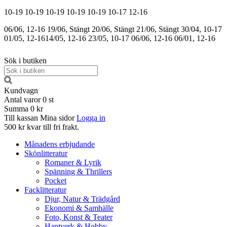
10-19
10-19
10-19
10-19
10-19
10-17
12-16
06/06, 12-16
19/06, Stängt
20/06, Stängt
21/06, Stängt
30/04, 10-17
01/05, 12-16
14/05, 12-16
23/05, 10-17
06/06, 12-16
06/01, 12-16
Sök i butiken
Kundvagn
Antal varor
0
st
Summa
0 kr
Till kassan
Mina sidor
Logga in
500 kr kvar till fri frakt.
Månadens erbjudande
Skönlitteratur
Romaner & Lyrik
Spänning & Thrillers
Pocket
Facklitteratur
Djur, Natur & Trädgård
Ekonomi & Samhälle
Foto, Konst & Teater
Hantverk & Hobby