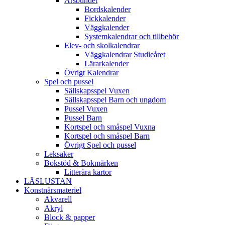
Årsbundet
Bordskalender
Fickkalender
Väggkalender
Systemkalendrar och tillbehör
Elev- och skolkalendrar
Väggkalendrar Studieåret
Lärarkalender
Övrigt Kalendrar
Spel och pussel
Sällskapsspel Vuxen
Sällskapsspel Barn och ungdom
Pussel Vuxen
Pussel Barn
Kortspel och småspel Vuxna
Kortspel och småspel Barn
Övrigt Spel och pussel
Leksaker
Bokstöd & Bokmärken
Litterära kartor
LÄSLUSTAN
Konstnärsmateriel
Akvarell
Akryl
Block & papper