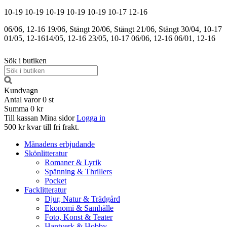
10-19
10-19
10-19
10-19
10-19
10-17
12-16
06/06, 12-16
19/06, Stängt
20/06, Stängt
21/06, Stängt
30/04, 10-17
01/05, 12-16
14/05, 12-16
23/05, 10-17
06/06, 12-16
06/01, 12-16
Sök i butiken
Kundvagn
Antal varor
0
st
Summa
0 kr
Till kassan
Mina sidor
Logga in
500 kr kvar till fri frakt.
Månadens erbjudande
Skönlitteratur
Romaner & Lyrik
Spänning & Thrillers
Pocket
Facklitteratur
Djur, Natur & Trädgård
Ekonomi & Samhälle
Foto, Konst & Teater
Hantverk & Hobby