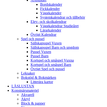
Årsbundet
Bordskalender
Fickkalender
Väggkalender
Systemkalendrar och tillbehör
Elev- och skolkalendrar
Väggkalendrar Studieåret
Lärarkalender
Övrigt Kalendrar
Spel och pussel
Sällskapsspel Vuxen
Sällskapsspel Barn och ungdom
Pussel Vuxen
Pussel Barn
Kortspel och småspel Vuxna
Kortspel och småspel Barn
Övrigt Spel och pussel
Leksaker
Bokstöd & Bokmärken
Litterära kartor
LÄSLUSTAN
Konstnärsmateriel
Akvarell
Akryl
Block & papper