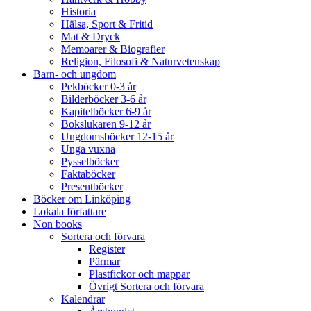
Historia
Hälsa, Sport & Fritid
Mat & Dryck
Memoarer & Biografier
Religion, Filosofi & Naturvetenskap
Barn- och ungdom
Pekböcker 0-3 år
Bilderböcker 3-6 år
Kapitelböcker 6-9 år
Bokslukaren 9-12 år
Ungdomsböcker 12-15 år
Unga vuxna
Pysselböcker
Faktaböcker
Presentböcker
Böcker om Linköping
Lokala författare
Non books
Sortera och förvara
Register
Pärmar
Plastfickor och mappar
Övrigt Sortera och förvara
Kalendrar