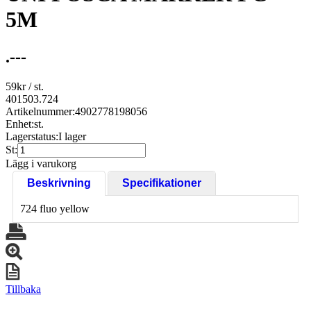
5M
.---
59
kr
/ st.
401503.724
Artikelnummer:
4902778198056
Enhet:
st.
Lagerstatus:
I lager
St:
Lägg i varukorg
Beskrivning
Specifikationer
724 fluo yellow
Tillbaka