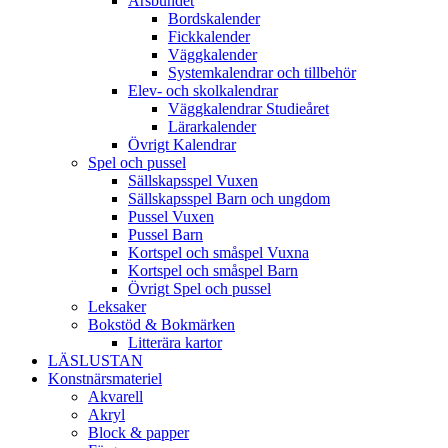
Årsbundet
Bordskalender
Fickkalender
Väggkalender
Systemkalendrar och tillbehör
Elev- och skolkalendrar
Väggkalendrar Studieåret
Lärarkalender
Övrigt Kalendrar
Spel och pussel
Sällskapsspel Vuxen
Sällskapsspel Barn och ungdom
Pussel Vuxen
Pussel Barn
Kortspel och småspel Vuxna
Kortspel och småspel Barn
Övrigt Spel och pussel
Leksaker
Bokstöd & Bokmärken
Litterära kartor
LÄSLUSTAN
Konstnärsmateriel
Akvarell
Akryl
Block & papper