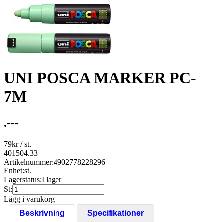
UNI POSCA MARKER PC-
7M
.---
79
kr
/ st.
401504.33
Artikelnummer:
4902778228296
Enhet:
st.
Lagerstatus:
I lager
St:
Lägg i varukorg
Beskrivning
Specifikationer