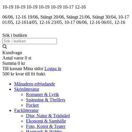
10-19
10-19
10-19
10-19
10-19
10-17
12-16
06/06, 12-16
19/06, Stängt
20/06, Stängt
21/06, Stängt
30/04, 10-17
01/05, 12-16
14/05, 12-16
23/05, 10-17
06/06, 12-16
06/01, 12-16
Sök i butiken
Kundvagn
Antal varor
0
st
Summa
0 kr
Till kassan
Mina sidor
Logga in
500 kr kvar till fri frakt.
Månadens erbjudande
Skönlitteratur
Romaner & Lyrik
Spänning & Thrillers
Pocket
Facklitteratur
Djur, Natur & Trädgård
Ekonomi & Samhälle
Foto, Konst & Teater
Hantverk & Hobby