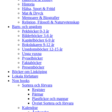
Historia
Hälsa, Sport & Fritid
Mat & Dryck
Memoarer & Biografier
Religion, Filosofi & Naturvetenskap
Barn- och ungdom
Pekböcker 0-3 år
Bilderböcker 3-6 år
Kapitelböcker 6-9 år
Bokslukaren 9-12 år
Ungdomsböcker 12-15 år
Unga vuxna
Pysselböcker
Faktaböcker
Presentböcker
Böcker om Linköping
Lokala författare
Non books
Sortera och förvara
Register
Pärmar
Plastfickor och mappar
Övrigt Sortera och förvara
Kalendrar