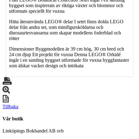
byggset som inspirerats av riktiga växter och blommor och
utformats speciellt för vuxna
Hitta återanvända LEGO® delar I setet finns dolda LEGO
delar från andra set, som minifigursköldarna och
dinosauriesvansarna som skapar modellens foderblad och
rötter
Dimensioner Byggmodellen är 39 cm hög, 30 cm bred och
24 cm djup Ett projekt för vuxna Denna LEGO® Orkidé
ingår i en samling byggset utformade för vuxna byggfantaster
som älskar vacker design och intrikata
Tillbaka
Vår butik
Linköpings Bokhandel AB svb