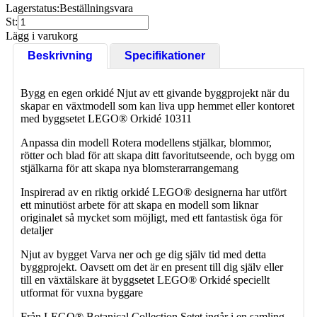
Lagerstatus:
Beställningsvara
St:
Lägg i varukorg
Beskrivning
Specifikationer
Bygg en egen orkidé Njut av ett givande byggprojekt när du
skapar en växtmodell som kan liva upp hemmet eller kontoret
med byggsetet LEGO® Orkidé 10311
Anpassa din modell Rotera modellens stjälkar, blommor,
rötter och blad för att skapa ditt favoritutseende, och bygg om
stjälkarna för att skapa nya blomsterarrangemang
Inspirerad av en riktig orkidé LEGO® designerna har utfört
ett minutiöst arbete för att skapa en modell som liknar
originalet så mycket som möjligt, med ett fantastisk öga för
detaljer
Njut av bygget Varva ner och ge dig själv tid med detta
byggprojekt. Oavsett om det är en present till dig själv eller
till en växtälskare ät byggsetet LEGO® Orkidé speciellt
utformat för vuxna byggare
Från LEGO® Botanical Collection Setet ingår i en samling