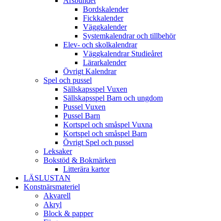
Årsbundet
Bordskalender
Fickkalender
Väggkalender
Systemkalendrar och tillbehör
Elev- och skolkalendrar
Väggkalendrar Studieåret
Lärarkalender
Övrigt Kalendrar
Spel och pussel
Sällskapsspel Vuxen
Sällskapsspel Barn och ungdom
Pussel Vuxen
Pussel Barn
Kortspel och småspel Vuxna
Kortspel och småspel Barn
Övrigt Spel och pussel
Leksaker
Bokstöd & Bokmärken
Litterära kartor
LÄSLUSTAN
Konstnärsmateriel
Akvarell
Akryl
Block & papper