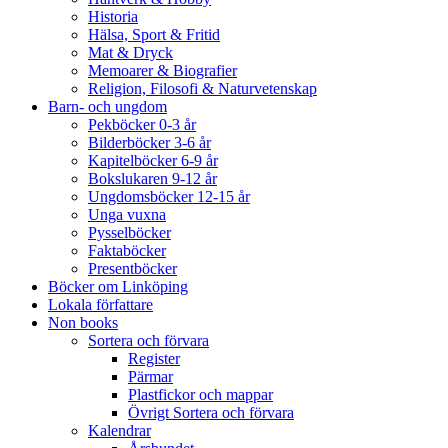
Historia
Hälsa, Sport & Fritid
Mat & Dryck
Memoarer & Biografier
Religion, Filosofi & Naturvetenskap
Barn- och ungdom
Pekböcker 0-3 år
Bilderböcker 3-6 år
Kapitelböcker 6-9 år
Bokslukaren 9-12 år
Ungdomsböcker 12-15 år
Unga vuxna
Pysselböcker
Faktaböcker
Presentböcker
Böcker om Linköping
Lokala författare
Non books
Sortera och förvara
Register
Pärmar
Plastfickor och mappar
Övrigt Sortera och förvara
Kalendrar