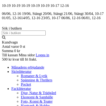
10-19
10-19
10-19
10-19
10-19
10-17
12-16
06/06, 12-16
19/06, Stängt
20/06, Stängt
21/06, Stängt
30/04, 10-17
01/05, 12-16
14/05, 12-16
23/05, 10-17
06/06, 12-16
06/01, 12-16
Sök i butiken
Kundvagn
Antal varor
0
st
Summa
0 kr
Till kassan
Mina sidor
Logga in
500 kr kvar till fri frakt.
Månadens erbjudande
Skönlitteratur
Romaner & Lyrik
Spänning & Thrillers
Pocket
Facklitteratur
Djur, Natur & Trädgård
Ekonomi & Samhälle
Foto, Konst & Teater
Hantverk & Hobby