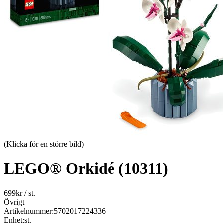
(Klicka för en större bild)
LEGO® Orkidé (10311)
699
kr
/ st.
Övrigt
Artikelnummer:
5702017224336
Enhet:
st.