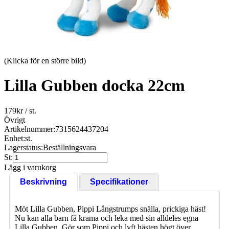
(Klicka för en större bild)
Lilla Gubben docka 22cm
179
kr
/ st.
Övrigt
Artikelnummer:
7315624437204
Enhet:
st.
Lagerstatus:
Beställningsvara
St:
Lägg i varukorg
Beskrivning
Specifikationer
Möt Lilla Gubben, Pippi Långstrumps snälla, prickiga häst!
Nu kan alla barn få krama och leka med sin alldeles egna
Lilla Gubben. Gör som Pippi och lyft hästen högt över