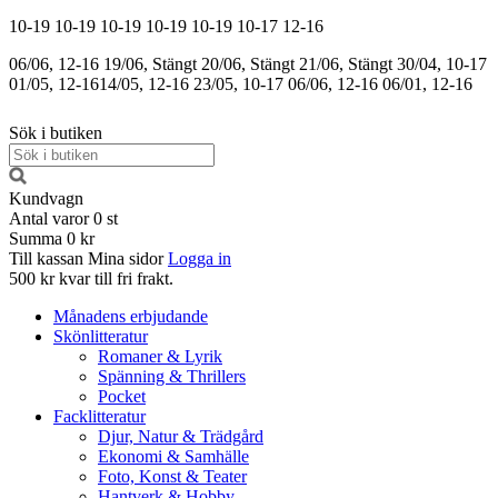
10-19
10-19
10-19
10-19
10-19
10-17
12-16
06/06, 12-16
19/06, Stängt
20/06, Stängt
21/06, Stängt
30/04, 10-17
01/05, 12-16
14/05, 12-16
23/05, 10-17
06/06, 12-16
06/01, 12-16
Sök i butiken
Kundvagn
Antal varor
0
st
Summa
0 kr
Till kassan
Mina sidor
Logga in
500 kr kvar till fri frakt.
Månadens erbjudande
Skönlitteratur
Romaner & Lyrik
Spänning & Thrillers
Pocket
Facklitteratur
Djur, Natur & Trädgård
Ekonomi & Samhälle
Foto, Konst & Teater
Hantverk & Hobby