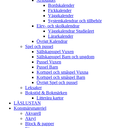
Årsbundet
Bordskalender
Fickkalender
Väggkalender
Systemkalendrar och tillbehör
Elev- och skolkalendrar
Väggkalendrar Studieåret
Lärarkalender
Övrigt Kalendrar
Spel och pussel
Sällskapsspel Vuxen
Sällskapsspel Barn och ungdom
Pussel Vuxen
Pussel Barn
Kortspel och småspel Vuxna
Kortspel och småspel Barn
Övrigt Spel och pussel
Leksaker
Bokstöd & Bokmärken
Litterära kartor
LÄSLUSTAN
Konstnärsmateriel
Akvarell
Akryl
Block & papper