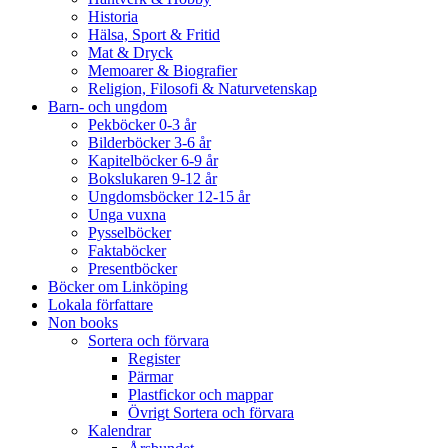
Historia
Hälsa, Sport & Fritid
Mat & Dryck
Memoarer & Biografier
Religion, Filosofi & Naturvetenskap
Barn- och ungdom
Pekböcker 0-3 år
Bilderböcker 3-6 år
Kapitelböcker 6-9 år
Bokslukaren 9-12 år
Ungdomsböcker 12-15 år
Unga vuxna
Pysselböcker
Faktaböcker
Presentböcker
Böcker om Linköping
Lokala författare
Non books
Sortera och förvara
Register
Pärmar
Plastfickor och mappar
Övrigt Sortera och förvara
Kalendrar