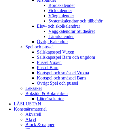
Årsbundet
Bordskalender
Fickkalender
Väggkalender
Systemkalendrar och tillbehör
Elev- och skolkalendrar
Väggkalendrar Studieåret
Lärarkalender
Övrigt Kalendrar
Spel och pussel
Sällskapsspel Vuxen
Sällskapsspel Barn och ungdom
Pussel Vuxen
Pussel Barn
Kortspel och småspel Vuxna
Kortspel och småspel Barn
Övrigt Spel och pussel
Leksaker
Bokstöd & Bokmärken
Litterära kartor
LÄSLUSTAN
Konstnärsmateriel
Akvarell
Akryl
Block & papper