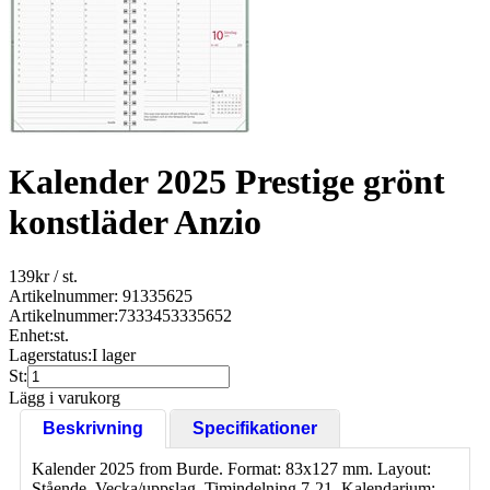
Kalender 2025 Prestige grönt
konstläder Anzio
139
kr
/ st.
Artikelnummer: 91335625
Artikelnummer:
7333453335652
Enhet:
st.
Lagerstatus:
I lager
St:
Lägg i varukorg
Beskrivning
Specifikationer
Kalender 2025 from Burde. Format: 83x127 mm. Layout:
Stående. Vecka/uppslag. Timindelning 7-21. Kalendarium: