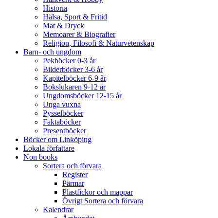
Historia
Hälsa, Sport & Fritid
Mat & Dryck
Memoarer & Biografier
Religion, Filosofi & Naturvetenskap
Barn- och ungdom
Pekböcker 0-3 år
Bilderböcker 3-6 år
Kapitelböcker 6-9 år
Bokslukaren 9-12 år
Ungdomsböcker 12-15 år
Unga vuxna
Pysselböcker
Faktaböcker
Presentböcker
Böcker om Linköping
Lokala författare
Non books
Sortera och förvara
Register
Pärmar
Plastfickor och mappar
Övrigt Sortera och förvara
Kalendrar