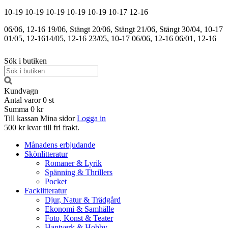
10-19
10-19
10-19
10-19
10-19
10-17
12-16
06/06, 12-16
19/06, Stängt
20/06, Stängt
21/06, Stängt
30/04, 10-17
01/05, 12-16
14/05, 12-16
23/05, 10-17
06/06, 12-16
06/01, 12-16
Sök i butiken
Kundvagn
Antal varor
0
st
Summa
0 kr
Till kassan
Mina sidor
Logga in
500 kr kvar till fri frakt.
Månadens erbjudande
Skönlitteratur
Romaner & Lyrik
Spänning & Thrillers
Pocket
Facklitteratur
Djur, Natur & Trädgård
Ekonomi & Samhälle
Foto, Konst & Teater
Hantverk & Hobby