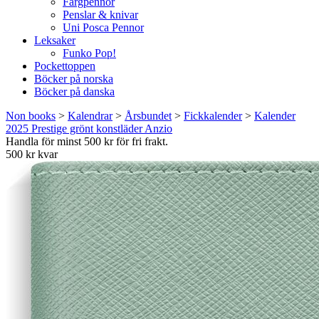
Färgpennor
Penslar & knivar
Uni Posca Pennor
Leksaker
Funko Pop!
Pockettoppen
Böcker på norska
Böcker på danska
Non books
>
Kalendrar
>
Årsbundet
>
Fickkalender
>
Kalender
2025 Prestige grönt konstläder Anzio
Handla för minst 500 kr för fri frakt.
500 kr kvar