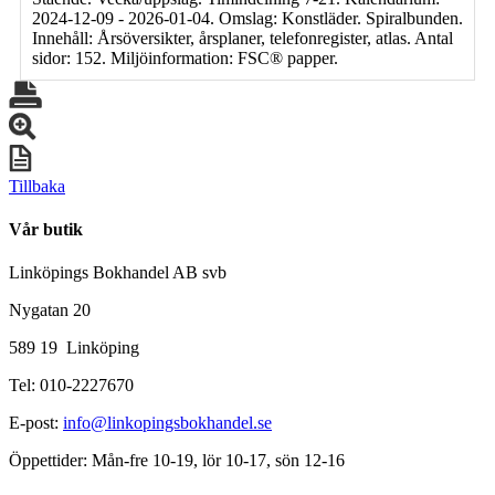
2024-12-09 - 2026-01-04. Omslag: Konstläder. Spiralbunden.
Innehåll: Årsöversikter, årsplaner, telefonregister, atlas. Antal
sidor: 152. Miljöinformation: FSC® papper.
Tillbaka
Vår butik
Linköpings Bokhandel AB svb
Nygatan 20
589 19 Linköping
Tel: 010-2227670
E-post:
info@linkopingsbokhandel.se
Öppettider: Mån-fre 10-19, lör 10-17, sön 12-16