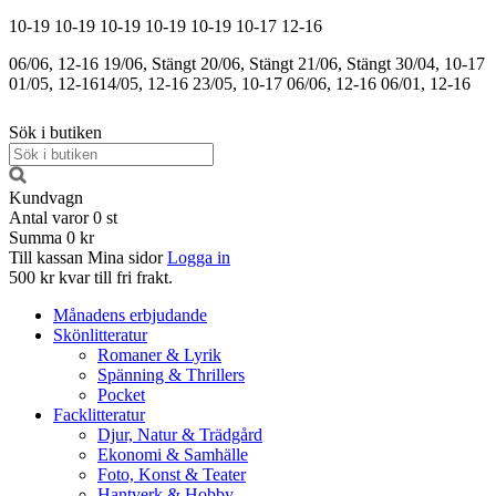
10-19
10-19
10-19
10-19
10-19
10-17
12-16
06/06, 12-16
19/06, Stängt
20/06, Stängt
21/06, Stängt
30/04, 10-17
01/05, 12-16
14/05, 12-16
23/05, 10-17
06/06, 12-16
06/01, 12-16
Sök i butiken
Kundvagn
Antal varor
0
st
Summa
0 kr
Till kassan
Mina sidor
Logga in
500 kr kvar till fri frakt.
Månadens erbjudande
Skönlitteratur
Romaner & Lyrik
Spänning & Thrillers
Pocket
Facklitteratur
Djur, Natur & Trädgård
Ekonomi & Samhälle
Foto, Konst & Teater
Hantverk & Hobby