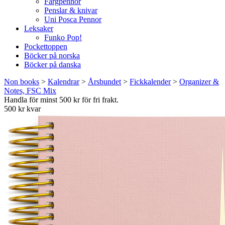
Färgpennor
Penslar & knivar
Uni Posca Pennor
Leksaker
Funko Pop!
Pockettoppen
Böcker på norska
Böcker på danska
Non books
>
Kalendrar
>
Årsbundet
>
Fickkalender
>
Organizer &
Notes, FSC Mix
Handla för minst 500 kr för fri frakt.
500 kr kvar