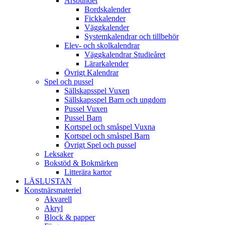
Årsbundet
Bordskalender
Fickkalender
Väggkalender
Systemkalendrar och tillbehör
Elev- och skolkalendrar
Väggkalendrar Studieåret
Lärarkalender
Övrigt Kalendrar
Spel och pussel
Sällskapsspel Vuxen
Sällskapsspel Barn och ungdom
Pussel Vuxen
Pussel Barn
Kortspel och småspel Vuxna
Kortspel och småspel Barn
Övrigt Spel och pussel
Leksaker
Bokstöd & Bokmärken
Litterära kartor
LÄSLUSTAN
Konstnärsmateriel
Akvarell
Akryl
Block & papper