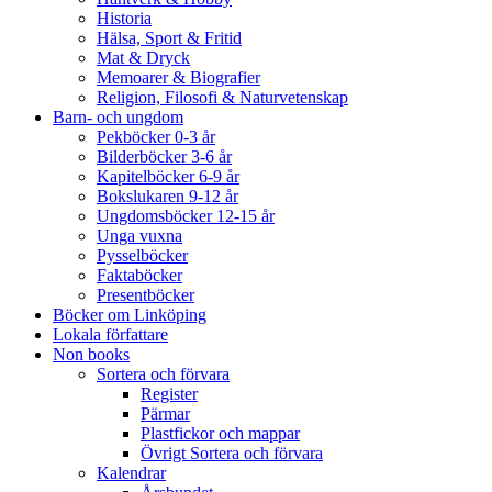
Historia
Hälsa, Sport & Fritid
Mat & Dryck
Memoarer & Biografier
Religion, Filosofi & Naturvetenskap
Barn- och ungdom
Pekböcker 0-3 år
Bilderböcker 3-6 år
Kapitelböcker 6-9 år
Bokslukaren 9-12 år
Ungdomsböcker 12-15 år
Unga vuxna
Pysselböcker
Faktaböcker
Presentböcker
Böcker om Linköping
Lokala författare
Non books
Sortera och förvara
Register
Pärmar
Plastfickor och mappar
Övrigt Sortera och förvara
Kalendrar