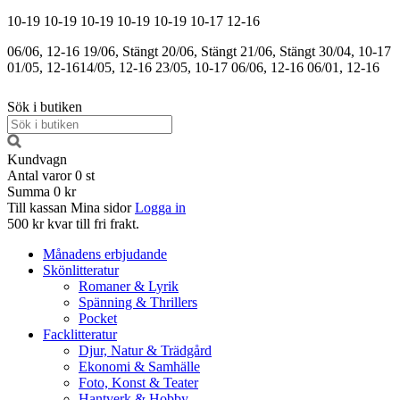
10-19
10-19
10-19
10-19
10-19
10-17
12-16
06/06, 12-16
19/06, Stängt
20/06, Stängt
21/06, Stängt
30/04, 10-17
01/05, 12-16
14/05, 12-16
23/05, 10-17
06/06, 12-16
06/01, 12-16
Sök i butiken
Kundvagn
Antal varor
0
st
Summa
0 kr
Till kassan
Mina sidor
Logga in
500 kr kvar till fri frakt.
Månadens erbjudande
Skönlitteratur
Romaner & Lyrik
Spänning & Thrillers
Pocket
Facklitteratur
Djur, Natur & Trädgård
Ekonomi & Samhälle
Foto, Konst & Teater
Hantverk & Hobby