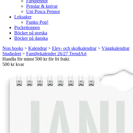
Färgpennor
Penslar & knivar
Uni Posca Pennor
Leksaker
Funko Pop!
Pockettoppen
Böcker på norska
Böcker på danska
Non books
>
Kalendrar
>
Elev- och skolkalendrar
>
Väggkalendrar
Studieåret
>
Familjekalender 26/27 TrendArt
Handla för minst 500 kr för fri frakt.
500 kr kvar