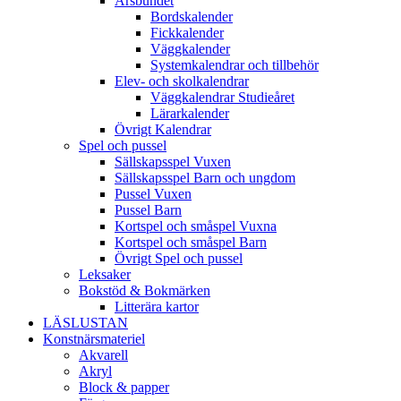
Årsbundet
Bordskalender
Fickkalender
Väggkalender
Systemkalendrar och tillbehör
Elev- och skolkalendrar
Väggkalendrar Studieåret
Lärarkalender
Övrigt Kalendrar
Spel och pussel
Sällskapsspel Vuxen
Sällskapsspel Barn och ungdom
Pussel Vuxen
Pussel Barn
Kortspel och småspel Vuxna
Kortspel och småspel Barn
Övrigt Spel och pussel
Leksaker
Bokstöd & Bokmärken
Litterära kartor
LÄSLUSTAN
Konstnärsmateriel
Akvarell
Akryl
Block & papper