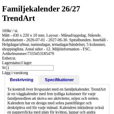
Familjekalender 26/27
TrendArt
169
kr
/ st.
Mått - 430 x 220 x 10 mm. Layout - Månad/uppslag. Stående.
Kalendarium - 2026-07-01 - 2027-06-30. Spiralbunden. Innehåll -
Helgdagar/aftnar, namnsdagar, temadagar/händelser, 5 kolumner,
shoppinglista. Antal sidor - 12. Miljöinformation - FSC.
Artikelnummer:
7333453185479
Enhet:
st.
Lagerstatus:
I lager
St:
Lägg i varukorg
Beskrivning
Specifikationer
Ta kontroll över livspusslet med en familjekalender. TrendArt
är en väggkalender med fem tydliga kolumner för varje
familjemedlem att skriva ner aktiviteter, nöjen och möten.
Kalendern har en design med sobra pastellfärger och
deskriptiva ord för varje månad. Kalendern inkluderar också
en pappersficka med plats för kvitton, lappar och andra