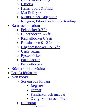
Historia
Hälsa, Sport & Fritid
Mat & Dryck
Memoarer & Biografier
Religion, Filosofi & Naturvetenskap
Barn- och ungdom
Pekböcker 0-3 år
Bilderböcker 3-6 år
Kapitelböcker 6-9 år
Bokslukaren 9-12 år
Ungdomsböcker 12-15 år
Unga vuxna
Pysselböcker
Faktaböcker
Presentböcker
Böcker om Linköping
Lokala författare
Non books
Sortera och förvara
Register
Pärmar
Plastfickor och mappar
Övrigt Sortera och förvara
Kalendrar