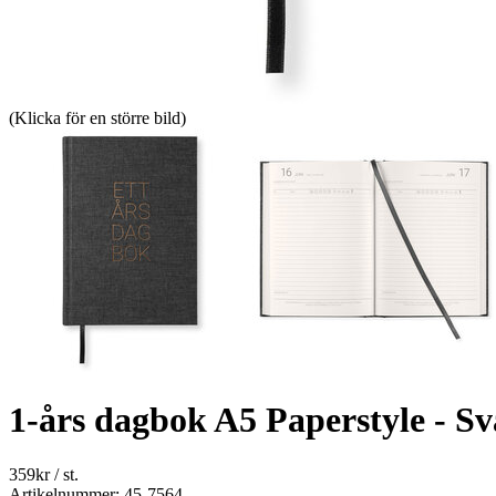
(Klicka för en större bild)
1-års dagbok A5 Paperstyle - Sv
359
kr
/ st.
Artikelnummer: 45-7564