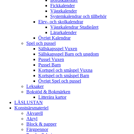
Bordskalender
Fickkalender
Väggkalender
Systemkalendrar och tillbehör
Elev- och skolkalendrar
Väggkalendrar Studieåret
Lärarkalender
Övrigt Kalendrar
Spel och pussel
Sällskapsspel Vuxen
Sällskapsspel Barn och ungdom
Pussel Vuxen
Pussel Barn
Kortspel och småspel Vuxna
Kortspel och småspel Barn
Övrigt Spel och pussel
Leksaker
Bokstöd & Bokmärken
Litterära kartor
LÄSLUSTAN
Konstnärsmateriel
Akvarell
Akryl
Block & papper
Färgpennor