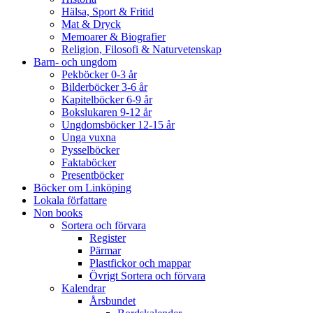
Hälsa, Sport & Fritid
Mat & Dryck
Memoarer & Biografier
Religion, Filosofi & Naturvetenskap
Barn- och ungdom
Pekböcker 0-3 år
Bilderböcker 3-6 år
Kapitelböcker 6-9 år
Bokslukaren 9-12 år
Ungdomsböcker 12-15 år
Unga vuxna
Pysselböcker
Faktaböcker
Presentböcker
Böcker om Linköping
Lokala författare
Non books
Sortera och förvara
Register
Pärmar
Plastfickor och mappar
Övrigt Sortera och förvara
Kalendrar
Årsbundet