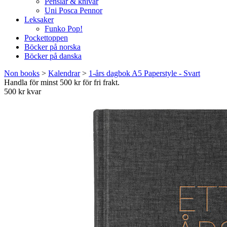
Penslar & knivar
Uni Posca Pennor
Leksaker
Funko Pop!
Pockettoppen
Böcker på norska
Böcker på danska
Non books
>
Kalendrar
>
1-års dagbok A5 Paperstyle - Svart
Handla för minst 500 kr för fri frakt.
500 kr kvar