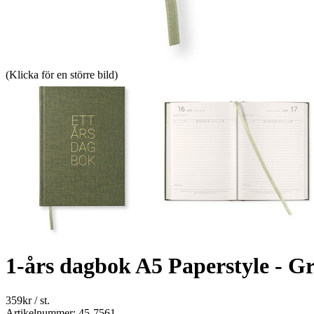
(Klicka för en större bild)
1-års dagbok A5 Paperstyle - G
359
kr
/ st.
Artikelnummer: 45-7561