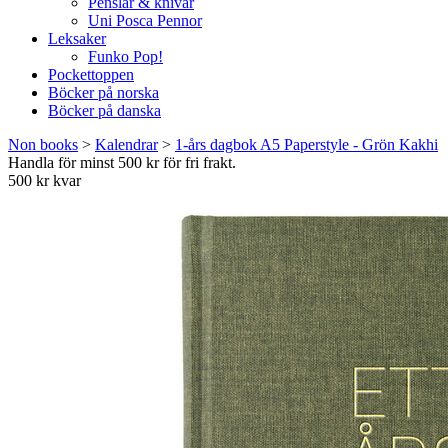
Penslar & knivar
Uni Posca Pennor
Leksaker
Funko Pop!
Pockettoppen
Böcker på norska
Böcker på danska
Non books
>
Kalendrar
>
1-års dagbok A5 Paperstyle - Grön Kakhi
Handla för minst 500 kr för fri frakt.
500 kr kvar