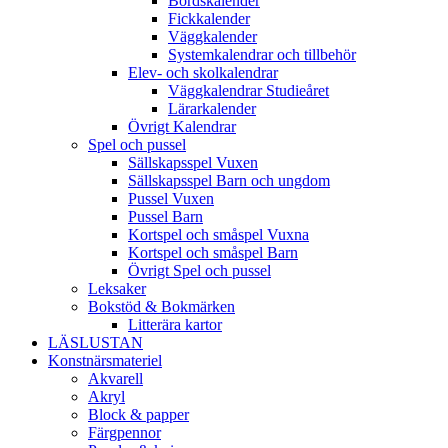
Bordskalender
Fickkalender
Väggkalender
Systemkalendrar och tillbehör
Elev- och skolkalendrar
Väggkalendrar Studieåret
Lärarkalender
Övrigt Kalendrar
Spel och pussel
Sällskapsspel Vuxen
Sällskapsspel Barn och ungdom
Pussel Vuxen
Pussel Barn
Kortspel och småspel Vuxna
Kortspel och småspel Barn
Övrigt Spel och pussel
Leksaker
Bokstöd & Bokmärken
Litterära kartor
LÄSLUSTAN
Konstnärsmateriel
Akvarell
Akryl
Block & papper
Färgpennor