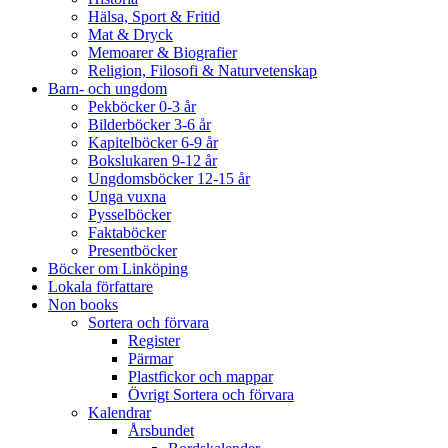
Hälsa, Sport & Fritid
Mat & Dryck
Memoarer & Biografier
Religion, Filosofi & Naturvetenskap
Barn- och ungdom
Pekböcker 0-3 år
Bilderböcker 3-6 år
Kapitelböcker 6-9 år
Bokslukaren 9-12 år
Ungdomsböcker 12-15 år
Unga vuxna
Pysselböcker
Faktaböcker
Presentböcker
Böcker om Linköping
Lokala författare
Non books
Sortera och förvara
Register
Pärmar
Plastfickor och mappar
Övrigt Sortera och förvara
Kalendrar
Årsbundet