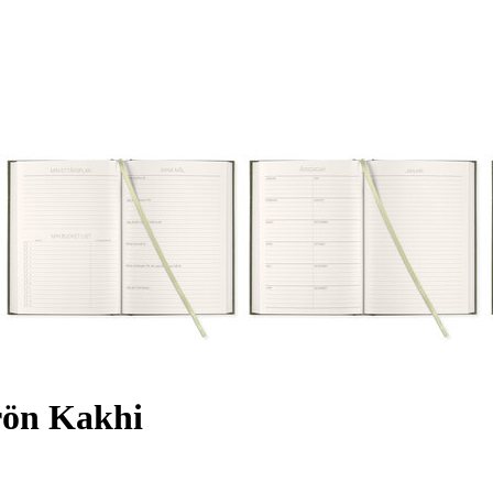
rön Kakhi